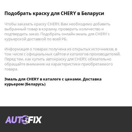
Подобрать краску для CHERY в Беларуси
Чтобы заказать краску CHERY, Вам необходимо добавить
выбранный товар в корзину, проверить количество и
подтвердить заказ. Подобрать онлайн эмаль для CHERY с
курьерской доставкой по всей РБ.
Информация о товарах получена из открытых источников, в
том числе с официальных сайтов и каталогов производителей.
Перед тем, как купить автокраску для CHERY, обязательно
обращайте внимание на характеристики приобретаемого
товара.
Эмаль для CHERY в каталоге с ценами. Доставка
курьером (Беларусь)