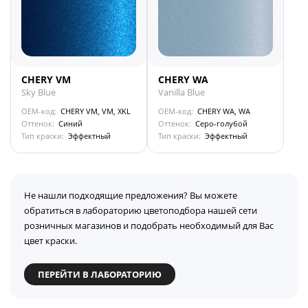
CHERY VM
CHERY WA
Sky Blue
Vanilla Blue
OEM-код:
CHERY VM, VM, XKL
OEM-код:
CHERY WA, WA
Оттенок:
Синий
Оттенок:
Серо-голубой
Тип краски:
Эффектный
Тип краски:
Эффектный
Не нашли подходящие предложения? Вы можете
обратиться в лабораторию цветоподбора нашей сети
розничных магазинов и подобрать необходимый для Вас
цвет краски.
ПЕРЕЙТИ В ЛАБОРАТОРИЮ