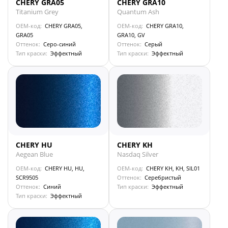
CHERY GRA05
CHERY GRA10
Titanium Grey
Quantum Ash
OEM-код:
CHERY GRA05,
OEM-код:
CHERY GRA10,
GRA05
GRA10, GV
Оттенок:
Серо-синий
Оттенок:
Серый
Тип краски:
Эффектный
Тип краски:
Эффектный
CHERY HU
CHERY KH
Aegean Blue
Nasdaq Silver
OEM-код:
CHERY HU, HU,
OEM-код:
CHERY KH, KH, SIL01
SCR9505
Оттенок:
Серебристый
Оттенок:
Синий
Тип краски:
Эффектный
Тип краски:
Эффектный