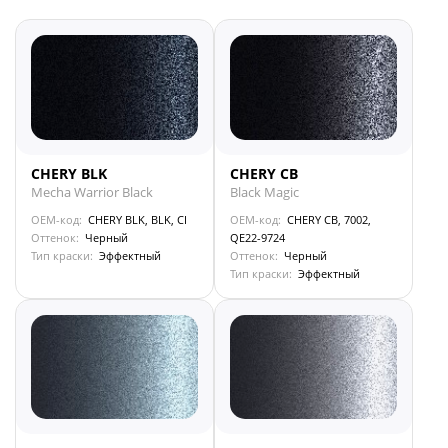
CHERY BLK
CHERY CB
Mecha Warrior Black
Black Magic
OEM-код:
CHERY BLK, BLK, CI
OEM-код:
CHERY CB, 7002,
Оттенок:
Черный
QE22-9724
Тип краски:
Эффектный
Оттенок:
Черный
Тип краски:
Эффектный