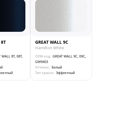
 8T
GREAT WALL 9C
Hamilton White
 WALL 8T, 08T,
OEM-код:
GREAT WALL 9C, 09C,
GW9403
ый
Оттенок:
Белый
фектный
Тип краски:
Эффектный