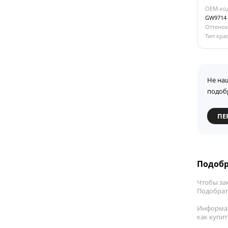
OEM-ко
GW9714
Оттенок
Тип кра
Не на
подоб
ПЕ
Подобр
Чтобы за
Подобрать
Информац
как купи