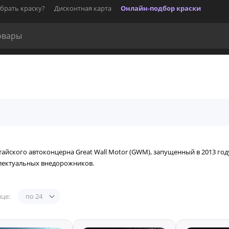
брать краску?
Дисконтная карта
Онлайн-подбор краски
тайского автоконцерна Great Wall Motor (GWM), запущенный в 2013 го
ллектуальных внедорожников.
це:
по 24