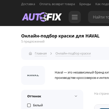
Доставка
Оплата, возврат товара
Бренды
Как подо
Онлайн-подбор краски для HAVAL
5 предложений
Главная
Онлайн-подбор краски
Haval — это независимый бренд ки
производстве кроссоверов и инте
На страни
Оттенок
Белый