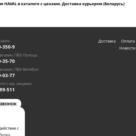
я HAVAL в каталоге с ценами. Доставка курьером (Беларусь)
азин:
Доставка
Оплата 
0-350-9
Новости
газин, ПВЗ Полоцк:
0-35-70
газин, ПВЗ Витебск:
0-03-77
те с юр. лицами:
-99-511
 ЗВОНОК
@gmail.com
ействие с
аботку