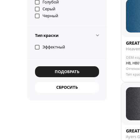
Голубой
Серый
Черный
Тип краски
GREAT
Эффектный
Heaven
OEM-ко
HB, HB0
Оттенок
Тип кра
GREAT
Ayers G