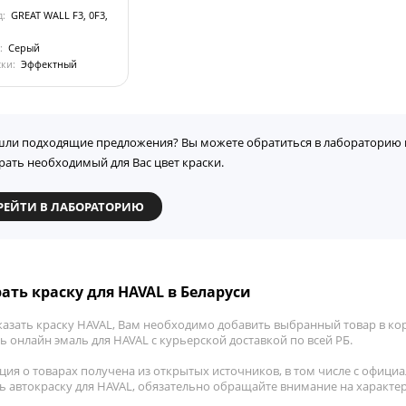
д:
GREAT WALL F3, 0F3,
:
Серый
ски:
Эффектный
шли подходящие предложения? Вы можете обратиться в лабораторию 
рать необходимый для Вас цвет краски.
РЕЙТИ В ЛАБОРАТОРИЮ
ать краску для HAVAL в Беларуси
казать краску HAVAL, Вам необходимо добавить выбранный товар в кор
 онлайн эмаль для HAVAL с курьерской доставкой по всей РБ.
ия о товарах получена из открытых источников, в том числе с официа
ть автокраску для HAVAL, обязательно обращайте внимание на характе