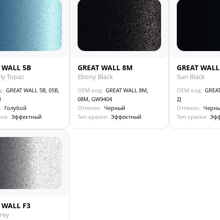
 WALL 5B
GREAT WALL 8M
GREAT WALL
ly Topaz
Ebony Black
Sun Black
д:
GREAT WALL 5B, 05B,
OEM-код:
GREAT WALL 8M,
OEM-код:
GREAT
1
08M, GW9404
ZJ
:
Голубой
Оттенок:
Черный
Оттенок:
Черн
ски:
Эффектный
Тип краски:
Эффектный
Тип краски:
Эф
 WALL F3
rey