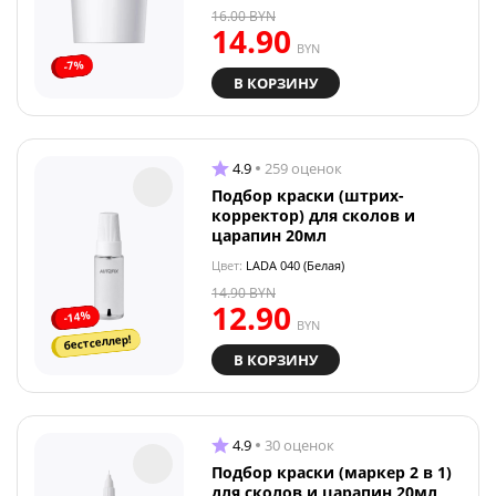
16.00
BYN
14.90
BYN
-7%
В КОРЗИНУ
4.9
259 оценок
Подбор краски (штрих-
корректор) для сколов и
царапин 20мл
Цвет:
LADA 040 (Белая)
14.90
BYN
12.90
-14%
BYN
бестселлер!
В КОРЗИНУ
4.9
30 оценок
Подбор краски (маркер 2 в 1)
для сколов и царапин 20мл