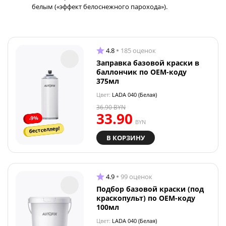
белым («эффект белоснежного парохода»).
4.8
185 оценок
Заправка базовой краски в
баллончик по OEM-коду
375мл
Цвет:
LADA 040 (Белая)
36.90
BYN
33.90
-9%
BYN
бестселлер!
В КОРЗИНУ
4.9
99 оценок
Подбор базовой краски (под
краскопульт) по OEM-коду
100мл
Цвет:
LADA 040 (Белая)