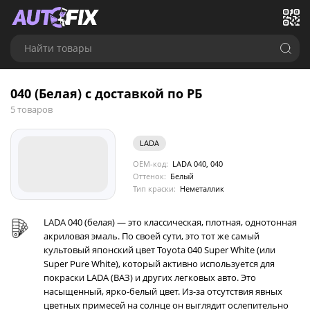
Найти товары
040 (Белая) с доставкой по РБ
5 товаров
LADA
OEM-код:
LADA 040, 040
Оттенок:
Белый
Тип краски:
Неметаллик
LADA 040 (белая) — это классическая, плотная, однотонная
акриловая эмаль. По своей сути, это тот же самый
культовый японский цвет Toyota 040 Super White (или
Super Pure White), который активно используется для
покраски LADA (ВАЗ) и других легковых авто. Это
насыщенный, ярко-белый цвет. Из-за отсутствия явных
цветных примесей на солнце он выглядит ослепительно