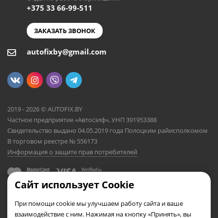
+375 33 66-99-511
ЗАКАЗАТЬ ЗВОНОК
autofixby@gmail.com
2019 - 2026 © AUTOFIX.BY
Частное предприятие «Автосэлф», УНП 391953388
Свидетельство выдано 04.05.2019 года Полоцким райисполкомом
В торговом реестре № 556173
Информация о защите прав потребителей
Сайт использует Cookie
При помощи cookie мы улучшаем работу сайта и ваше
взаимодействие с ним. Нажимая на кнопку «Принять», вы