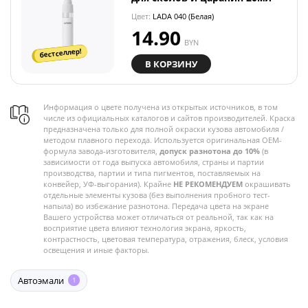
Цвет:
LADA 040 (Белая)
14.90
BYN
бестселлер!
В КОРЗИНУ
Информация о цвете получена из открытых источников, в том
числе из официальных каталогов и сайтов производителей. Краска
предназначена только для полной окраски кузова автомобиля /
методом плавного перехода. Используется оригинальная OEM-
формула завода-изготовителя,
допуск разнотона до 10%
(в
зависимости от года выпуска автомобиля, страны и партии
производства, партии и типа пигментов, поставляемых на
конвейер, УФ-выгорания). Крайне
НЕ РЕКОМЕНДУЕМ
окрашивать
отдельные элементы кузова (без выполнения пробного тест-
напыла) во избежание разнотона. Передача цвета на экране
Вашего устройства может отличаться от реальной, так как на
восприятие цвета влияют технология экрана, яркость,
контрастность, цветовая температура, отражения, блеск, условия
освещения и иные факторы.
Автоэмали
1