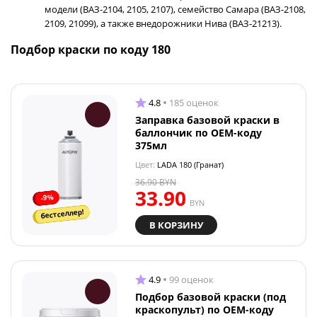
модели (ВАЗ-2104, 2105, 2107), семейство Самара (ВАЗ-2108,
2109, 21099), а также внедорожники Нива (ВАЗ-21213).
Подбор краски по коду 180
4.8
185 оценок
Заправка базовой краски в
баллончик по OEM-коду
375мл
Цвет:
LADA 180 (Гранат)
36.90
BYN
33.90
-9%
BYN
бестселлер!
В КОРЗИНУ
4.9
99 оценок
Подбор базовой краски (под
краскопульт) по OEM-коду