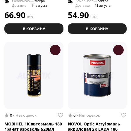
Самовывоз —
завтра
Самовывоз —
завтра
Доставка —
11 августа
Доставка —
11 августа
66.90
54.90
BYN
BYN
В КОРЗИНУ
В КОРЗИНУ
0
Нет оценок
0
Нет оценок
MOBIHEL 1K автоэмаль 180
NOVOL Optic Acryl эмаль
гранат аэрозоль 520мл
акриловая 2K LADA 180