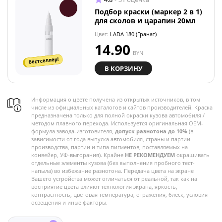
Подбор краски (маркер 2 в 1)
для сколов и царапин 20мл
Цвет:
LADA 180 (Гранат)
14.90
BYN
бестселлер!
В КОРЗИНУ
Информация о цвете получена из открытых источников, в том
числе из официальных каталогов и сайтов производителей. Краска
предназначена только для полной окраски кузова автомобиля /
методом плавного перехода. Используется оригинальная OEM-
формула завода-изготовителя,
допуск разнотона до 10%
(в
зависимости от года выпуска автомобиля, страны и партии
производства, партии и типа пигментов, поставляемых на
конвейер, УФ-выгорания). Крайне
НЕ РЕКОМЕНДУЕМ
окрашивать
отдельные элементы кузова (без выполнения пробного тест-
напыла) во избежание разнотона. Передача цвета на экране
Вашего устройства может отличаться от реальной, так как на
восприятие цвета влияют технология экрана, яркость,
контрастность, цветовая температура, отражения, блеск, условия
освещения и иные факторы.