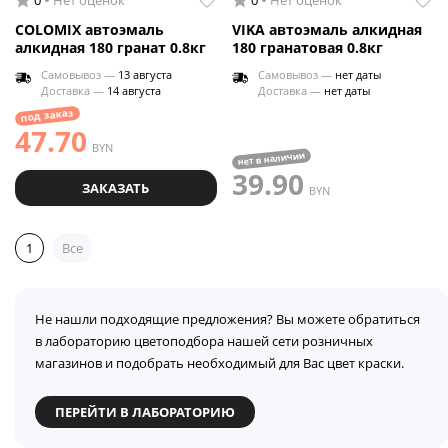
0
Нет оценок
0
Нет оценок
COLOMIX автоэмаль
VIKA автоэмаль алкидная
алкидная 180 гранат 0.8кг
180 гранатовая 0.8кг
Самовывоз —
13 августа
Самовывоз —
нет даты
Доставка —
14 августа
Доставка —
нет даты
под заказ
47.70
BYN
нет в наличии
39.90
ЗАКАЗАТЬ
BYN
1
Все
Не нашли подходящие предложения? Вы можете обратиться
в лабораторию цветоподбора нашей сети розничных
магазинов и подобрать необходимый для Вас цвет краски.
ПЕРЕЙТИ В ЛАБОРАТОРИЮ