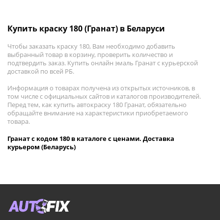
Купить краску 180 (Гранат) в Беларуси
Чтобы заказать краску 180, Вам необходимо добавить
выбранный товар в корзину, проверить количество и
подтвердить заказ. Купить онлайн эмаль Гранат с курьерской
доставкой по всей РБ.
Информация о товарах получена из открытых источников, в
том числе с официальных сайтов и каталогов производителей.
Перед тем, как купить автокраску 180 Гранат, обязательно
обращайте внимание на характеристики приобретаемого
товара.
Гранат с кодом 180 в каталоге с ценами. Доставка
курьером (Беларусь)