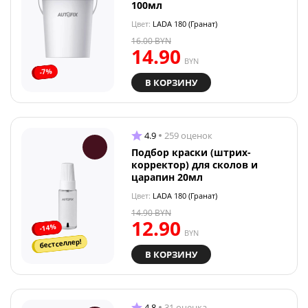
100мл
Цвет:
LADA 180 (Гранат)
16.00
BYN
14.90
BYN
-7%
В КОРЗИНУ
4.9
259 оценок
Подбор краски (штрих-
корректор) для сколов и
царапин 20мл
Цвет:
LADA 180 (Гранат)
14.90
BYN
12.90
-14%
BYN
бестселлер!
В КОРЗИНУ
4.8
31 оценка