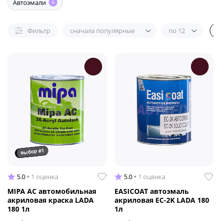
Автоэмали
6
Фильтр
сначала популярные
по 12
выбор #1
5.0
1 оценка
5.0
1 оценка
MIPA AC автомобильная
EASICOAT автоэмаль
акриловая краска LADA
акриловая EC-2K LADA 180
180 1л
1л