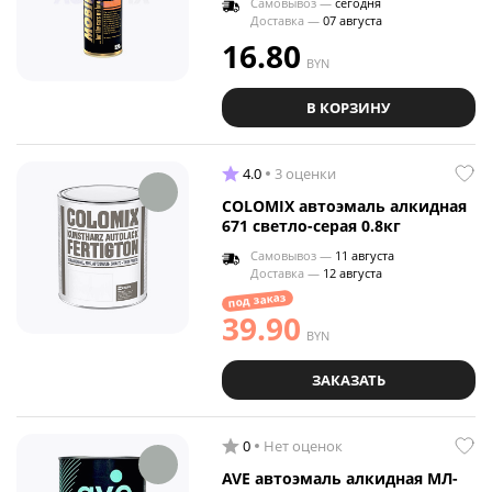
Самовывоз —
сегодня
Доставка —
07 августа
16.80
BYN
В КОРЗИНУ
4.0
3 оценки
COLOMIX автоэмаль алкидная
671 светло-серая 0.8кг
Самовывоз —
11 августа
Доставка —
12 августа
под заказ
39.90
BYN
ЗАКАЗАТЬ
0
Нет оценок
AVE автоэмаль алкидная МЛ-