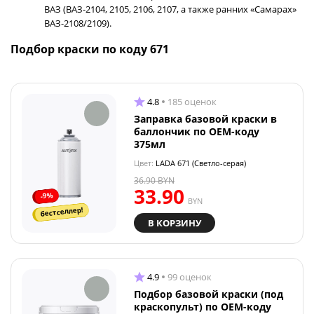
ВАЗ (ВАЗ-2104, 2105, 2106, 2107, а также ранних «Самарах»
ВАЗ-2108/2109).
Подбор краски по коду 671
4.8
185 оценок
Заправка базовой краски в
баллончик по OEM-коду
375мл
Цвет:
LADA 671 (Светло-серая)
36.90
BYN
33.90
-9%
BYN
бестселлер!
В КОРЗИНУ
4.9
99 оценок
Подбор базовой краски (под
краскопульт) по OEM-коду