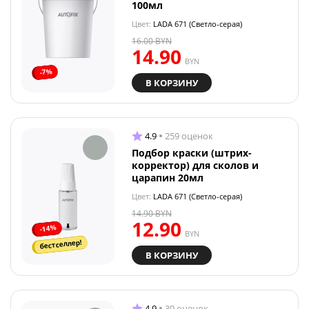
100мл
Цвет:
LADA 671 (Светло-серая)
16.00
BYN
14.90
BYN
-7%
В КОРЗИНУ
4.9
259 оценок
Подбор краски (штрих-
корректор) для сколов и
царапин 20мл
Цвет:
LADA 671 (Светло-серая)
14.90
BYN
12.90
-14%
BYN
бестселлер!
В КОРЗИНУ
4.9
30 оценок