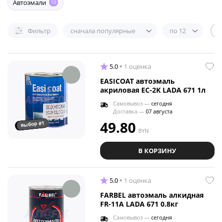
Автоэмали
10
Фильтр
сначала популярные
по 12
5.0
1 оценка
EASICOAT автоэмаль
акриловая EC-2K LADA 671 1л
Самовывоз —
сегодня
Доставка —
07 августа
49.80
выбор #1
BYN
В КОРЗИНУ
5.0
1 оценка
FARBEL автоэмаль алкидная
FR-11A LADA 671 0.8кг
Самовывоз —
сегодня