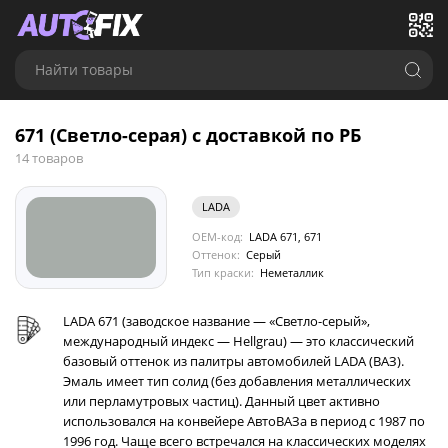
Найти товары
671 (Светло-серая) с доставкой по РБ
14 товаров
LADA
OEM-код:
LADA 671, 671
Оттенок:
Серый
Тип краски:
Неметаллик
LADA 671 (заводское название — «Светло-серый»,
международный индекс — Hellgrau) — это классический
базовый оттенок из палитры автомобилей LADA (ВАЗ).
Эмаль имеет тип солид (без добавления металлических
или перламутровых частиц). Данный цвет активно
использовался на конвейере АвтоВАЗа в период с 1987 по
1996 год. Чаще всего встречался на классических моделях