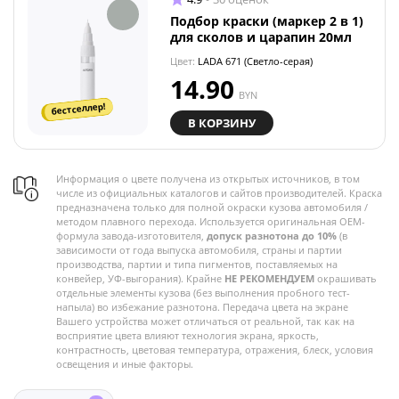
Подбор краски (маркер 2 в 1)
для сколов и царапин 20мл
Цвет:
LADA 671 (Светло-серая)
14.90
BYN
бестселлер!
В КОРЗИНУ
Информация о цвете получена из открытых источников, в том
числе из официальных каталогов и сайтов производителей. Краска
предназначена только для полной окраски кузова автомобиля /
методом плавного перехода. Используется оригинальная OEM-
формула завода-изготовителя,
допуск разнотона до 10%
(в
зависимости от года выпуска автомобиля, страны и партии
производства, партии и типа пигментов, поставляемых на
конвейер, УФ-выгорания). Крайне
НЕ РЕКОМЕНДУЕМ
окрашивать
отдельные элементы кузова (без выполнения пробного тест-
напыла) во избежание разнотона. Передача цвета на экране
Вашего устройства может отличаться от реальной, так как на
восприятие цвета влияют технология экрана, яркость,
контрастность, цветовая температура, отражения, блеск, условия
освещения и иные факторы.