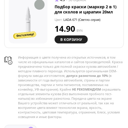
Подбор краски (маркер 2 в 1)
для сколов и царапин 20мл
Цвет:
LADA 671 (Светло-серая)
14.90
BYN
бестселлер!
В КОРЗИНУ
Информация о цвете получена из открытых источников, в том
числе из официальных каталогов и сайтов производителей. Краска
предназначена только для полной окраски кузова автомобиля /
методом плавного перехода. Используется оригинальная OEM-
формула завода-изготовителя,
допуск разнотона до 10%
(в
зависимости от года выпуска автомобиля, страны и партии
производства, партии и типа пигментов, поставляемых на
конвейер, УФ-выгорания). Крайне
НЕ РЕКОМЕНДУЕМ
окрашивать
отдельные элементы кузова (без выполнения пробного тест-
напыла) во избежание разнотона. Передача цвета на экране
Вашего устройства может отличаться от реальной, так как на
восприятие цвета влияют технология экрана, яркость,
контрастность, цветовая температура, отражения, блеск, условия
освещения и иные факторы.