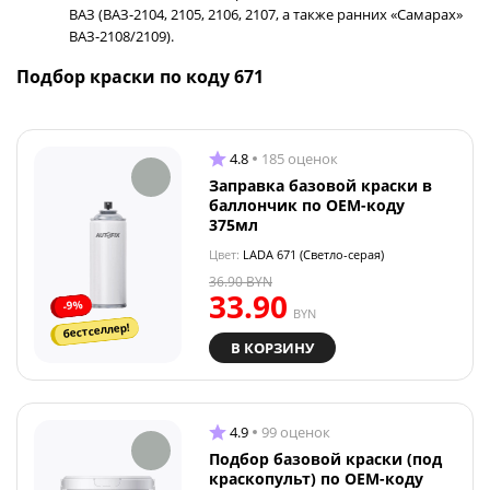
ВАЗ (ВАЗ-2104, 2105, 2106, 2107, а также ранних «Самарах»
ВАЗ-2108/2109).
Подбор краски по коду 671
4.8
185 оценок
Заправка базовой краски в
баллончик по OEM-коду
375мл
Цвет:
LADA 671 (Светло-серая)
36.90
BYN
33.90
-9%
BYN
бестселлер!
В КОРЗИНУ
4.9
99 оценок
Подбор базовой краски (под
краскопульт) по OEM-коду