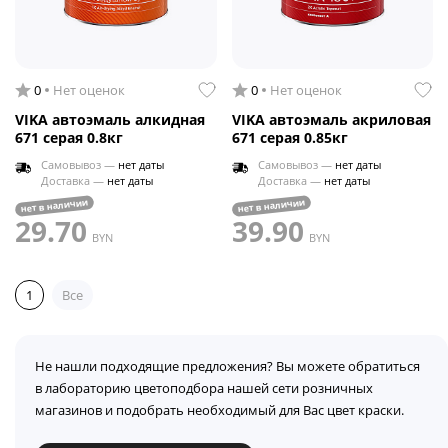
0
Нет оценок
0
Нет оценок
VIKA автоэмаль алкидная
VIKA автоэмаль акриловая
671 серая 0.8кг
671 серая 0.85кг
Самовывоз —
нет даты
Самовывоз —
нет даты
Доставка —
нет даты
Доставка —
нет даты
нет в наличии
нет в наличии
29.70
39.90
BYN
BYN
1
Все
Не нашли подходящие предложения? Вы можете обратиться
в лабораторию цветоподбора нашей сети розничных
магазинов и подобрать необходимый для Вас цвет краски.