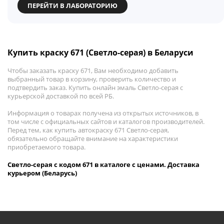
ПЕРЕЙТИ В ЛАБОРАТОРИЮ
Купить краску 671 (Светло-серая) в Беларуси
Чтобы заказать краску 671, Вам необходимо добавить
выбранный товар в корзину, проверить количество и
подтвердить заказ. Купить онлайн эмаль Светло-серая с
курьерской доставкой по всей РБ.
Информация о товарах получена из открытых источников, в
том числе с официальных сайтов и каталогов производителей.
Перед тем, как купить автокраску 671 Светло-серая,
обязательно обращайте внимание на характеристики
приобретаемого товара.
Светло-серая с кодом 671 в каталоге с ценами. Доставка
курьером (Беларусь)