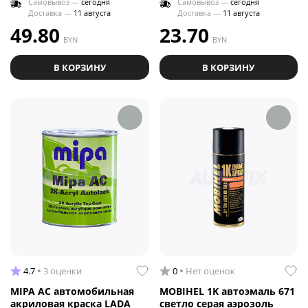
Самовывоз —
сегодня
Самовывоз —
сегодня
Доставка —
11 августа
Доставка —
11 августа
49.80
23.70
BYN
BYN
В КОРЗИНУ
В КОРЗИНУ
4.7
3 оценки
0
Нет оценок
MIPA AC автомобильная
MOBIHEL 1K автоэмаль 671
акриловая краска LADA
светло серая аэрозоль