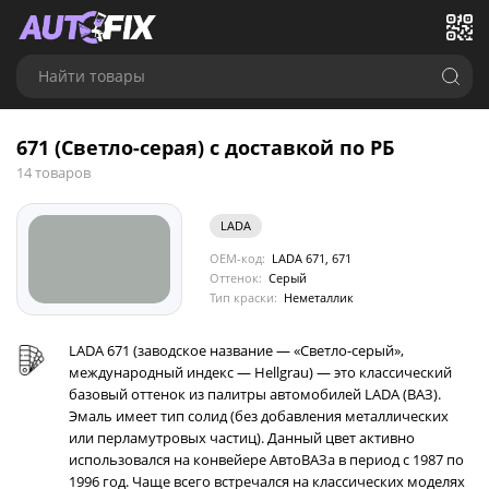
Найти товары
671 (Светло-серая) с доставкой по РБ
14 товаров
LADA
OEM-код:
LADA 671, 671
Оттенок:
Серый
Тип краски:
Неметаллик
LADA 671 (заводское название — «Светло-серый»,
международный индекс — Hellgrau) — это классический
базовый оттенок из палитры автомобилей LADA (ВАЗ).
Эмаль имеет тип солид (без добавления металлических
или перламутровых частиц). Данный цвет активно
использовался на конвейере АвтоВАЗа в период с 1987 по
1996 год. Чаще всего встречался на классических моделях