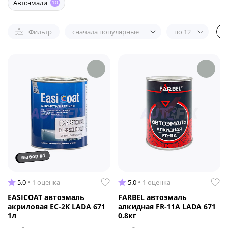
Автоэмали
10
Фильтр
сначала популярные
по 12
выбор #1
5.0
1 оценка
5.0
1 оценка
EASICOAT автоэмаль
FARBEL автоэмаль
акриловая EC-2K LADA 671
алкидная FR-11A LADA 671
1л
0.8кг