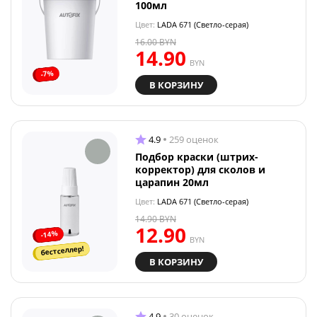
100мл
Цвет:
LADA 671 (Светло-серая)
16.00
BYN
14.90
BYN
-7%
В КОРЗИНУ
4.9
259 оценок
Подбор краски (штрих-
корректор) для сколов и
царапин 20мл
Цвет:
LADA 671 (Светло-серая)
14.90
BYN
12.90
-14%
BYN
бестселлер!
В КОРЗИНУ
4.9
30 оценок