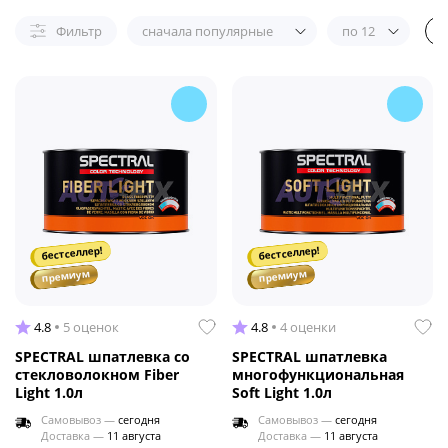
Фильтр
сначала популярные
по 12
бестселлер!
бестселлер!
премиум
премиум
4.8
5 оценок
4.8
4 оценки
SPECTRAL шпатлевка со
SPECTRAL шпатлевка
стекловолокном Fiber
многофункциональная
Light 1.0л
Soft Light 1.0л
Самовывоз —
сегодня
Самовывоз —
сегодня
Доставка —
11 августа
Доставка —
11 августа