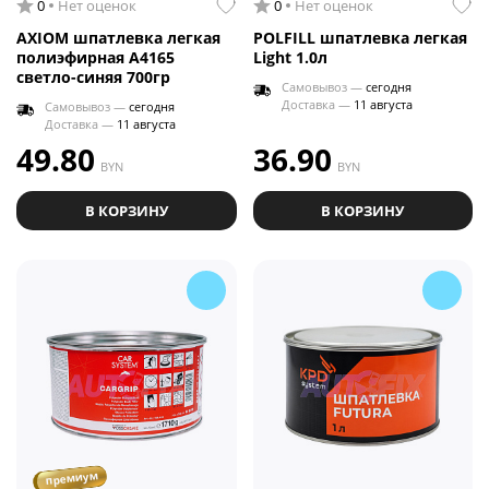
0
Нет оценок
0
Нет оценок
AXIOM шпатлевка легкая
POLFILL шпатлевка легкая
полиэфирная A4165
Light 1.0л
светло-синяя 700гр
Самовывоз —
сегодня
Доставка —
11 августа
Самовывоз —
сегодня
Доставка —
11 августа
49.80
36.90
BYN
BYN
В КОРЗИНУ
В КОРЗИНУ
премиум