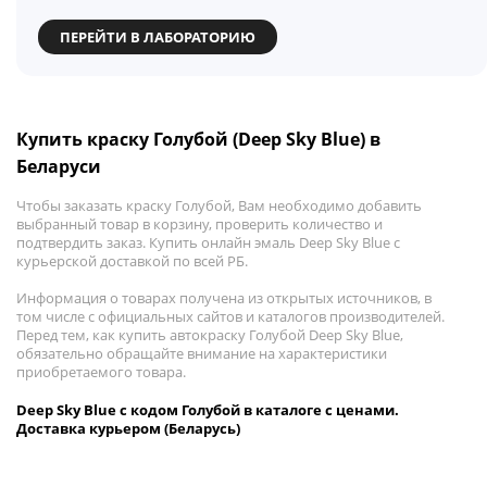
ПЕРЕЙТИ В ЛАБОРАТОРИЮ
Купить краску Голубой (Deep Sky Blue) в
Беларуси
Чтобы заказать краску Голубой, Вам необходимо добавить
выбранный товар в корзину, проверить количество и
подтвердить заказ. Купить онлайн эмаль Deep Sky Blue с
курьерской доставкой по всей РБ.
Информация о товарах получена из открытых источников, в
том числе с официальных сайтов и каталогов производителей.
Перед тем, как купить автокраску Голубой Deep Sky Blue,
обязательно обращайте внимание на характеристики
приобретаемого товара.
Deep Sky Blue с кодом Голубой в каталоге с ценами.
Доставка курьером (Беларусь)