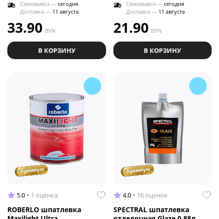
Самовывоз —
сегодня
Самовывоз —
сегодня
Доставка —
11 августа
Доставка —
11 августа
33.90
21.90
BYN
BYN
В КОРЗИНУ
В КОРЗИНУ
премиум
премиум
5.0
1 оценка
4.0
16 оценок
ROBERLO шпатлевка
SPECTRAL шпатлевка
Maxilight Ultra
отделочная Glaze 0.88л