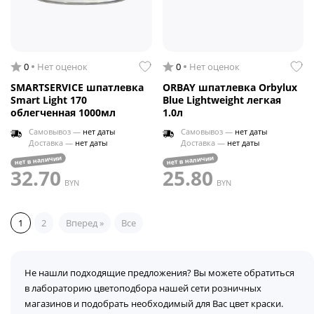
0
Нет оценок
0
Нет оценок
SMARTSERVICE шпатлевка
ORBAY шпатлевка Orbylux
Smart Light 170
Blue Lightweight легкая
облегченная 1000мл
1.0л
Самовывоз —
нет даты
Самовывоз —
нет даты
Доставка —
нет даты
Доставка —
нет даты
нет в наличии
нет в наличии
32.70
25.80
BYN
BYN
1
2
Вперед »
Все
Не нашли подходящие предложения? Вы можете обратиться
в лабораторию цветоподбора нашей сети розничных
магазинов и подобрать необходимый для Вас цвет краски.