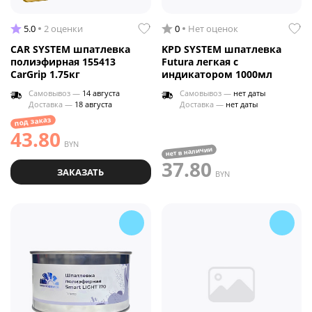
5.0
2 оценки
0
Нет оценок
CAR SYSTEM шпатлевка
KPD SYSTEM шпатлевка
полиэфирная 155413
Futura легкая с
CarGrip 1.75кг
индикатором 1000мл
Самовывоз —
14 августа
Самовывоз —
нет даты
Доставка —
18 августа
Доставка —
нет даты
под заказ
43.80
BYN
нет в наличии
37.80
ЗАКАЗАТЬ
BYN