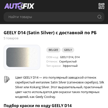
Найти товары
GEELY D14 (Satin Silver) с доставкой по РБ
5 товаров
BELGEE
GEELY
OEM-код:
GEELY D14, D14
Оттенок:
Серебристый
Тип краски:
Эффектный
Цвет GEELY D14 — это популярный заводской оттенок
серебристый металлик Satin Silver (сатиновое серебро), Silk
Silver или Kokang Silver. Этот выразительный, практичный
цвет часто используется для окраски таких популярных
моделей, как Geely Coolray.
Подбор краски по коду GEELY D14