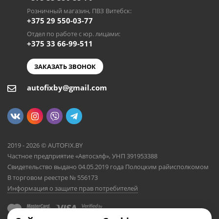
Розничный магазин, ПВЗ Витебск:
+375 29 550-03-77
Отдел по работе с юр. лицами:
+375 33 66-99-511
ЗАКАЗАТЬ ЗВОНОК
autofixby@gmail.com
2019 - 2026 © AUTOFIX.BY
Частное предприятие «Автосэлф», УНП 391953388
Свидетельство выдано 04.05.2019 года Полоцким райисполкомом
В торговом реестре № 556173
Информация о защите прав потребителей