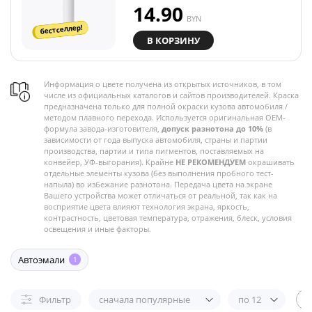
14.90
BYN
бестселлер!
В КОРЗИНУ
Информация о цвете получена из открытых источников, в том
числе из официальных каталогов и сайтов производителей. Краска
предназначена только для полной окраски кузова автомобиля /
методом плавного перехода. Используется оригинальная OEM-
формула завода-изготовителя,
допуск разнотона до 10%
(в
зависимости от года выпуска автомобиля, страны и партии
производства, партии и типа пигментов, поставляемых на
конвейер, УФ-выгорания). Крайне
НЕ РЕКОМЕНДУЕМ
окрашивать
отдельные элементы кузова (без выполнения пробного тест-
напыла) во избежание разнотона. Передача цвета на экране
Вашего устройства может отличаться от реальной, так как на
восприятие цвета влияют технология экрана, яркость,
контрастность, цветовая температура, отражения, блеск, условия
освещения и иные факторы.
Автоэмали
1
Фильтр
сначала популярные
по 12