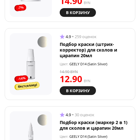
14.90
BYN
-7%
В КОРЗИНУ
4.9
259 оценок
Подбор краски (штрих-
корректор) для сколов и
царапин 20мл
Цвет:
GEELY D14 (Satin Silver)
14.90
BYN
12.90
-14%
BYN
бестселлер!
В КОРЗИНУ
4.9
30 оценок
Подбор краски (маркер 2 в 1)
для сколов и царапин 20мл
Цвет:
GEELY D14 (Satin Silver)