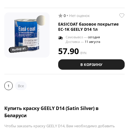
0
Нет оценок
EASICOAT базовое покрытие
EC-1K GEELY D14 1л
Самовывоз —
сегодня
Доставка —
11 августа
57.90
выбор #1
BYN
В КОРЗИНУ
1
Все
Купить краску GEELY D14 (Satin Silver) в
Беларуси
Чтобы заказать краску GEELY D14, Вам необходимо добавить