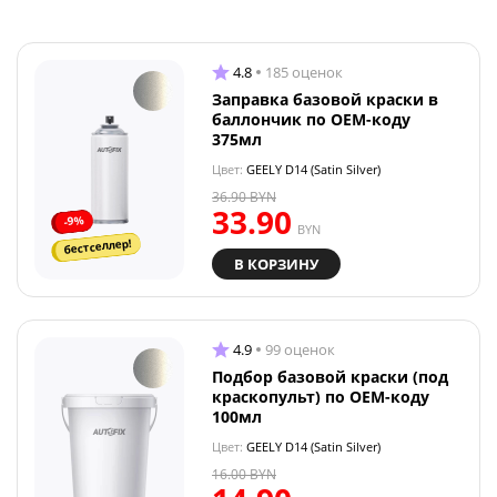
4.8
185 оценок
Заправка базовой краски в
баллончик по OEM-коду
375мл
Цвет:
GEELY D14 (Satin Silver)
36.90
BYN
33.90
-9%
BYN
бестселлер!
В КОРЗИНУ
4.9
99 оценок
Подбор базовой краски (под
краскопульт) по OEM-коду
100мл
Цвет:
GEELY D14 (Satin Silver)
16.00
BYN