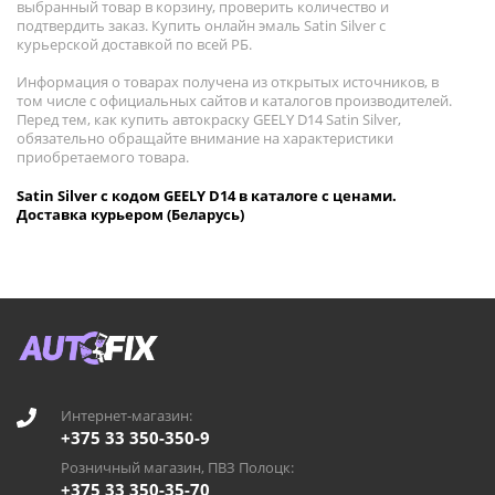
выбранный товар в корзину, проверить количество и
подтвердить заказ. Купить онлайн эмаль Satin Silver с
курьерской доставкой по всей РБ.
Информация о товарах получена из открытых источников, в
том числе с официальных сайтов и каталогов производителей.
Перед тем, как купить автокраску GEELY D14 Satin Silver,
обязательно обращайте внимание на характеристики
приобретаемого товара.
Satin Silver с кодом GEELY D14 в каталоге с ценами.
Доставка курьером (Беларусь)
Интернет-магазин:
+375 33 350-350-9
Розничный магазин, ПВЗ Полоцк:
+375 33 350-35-70