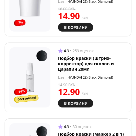
Цвет:
HYUNDAI 2Z (Black Diamond)
16.00
BYN
14.90
BYN
-7%
В КОРЗИНУ
4.9
259 оценок
Подбор краски (штрих-
корректор) для сколов и
царапин 20мл
Цвет:
HYUNDAI 2Z (Black Diamond)
14.90
BYN
12.90
-14%
BYN
бестселлер!
В КОРЗИНУ
4.9
30 оценок
Подбор краски (маркер 2 в 1)