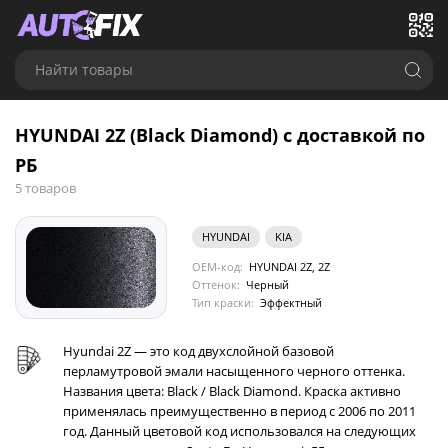
Найти товары
HYUNDAI 2Z (Black Diamond) с доставкой по
РБ
5 товаров
HYUNDAI
KIA
OEM-код:
HYUNDAI 2Z, 2Z
Оттенок:
Черный
Тип краски:
Эффектный
Hyundai 2Z — это код двухслойной базовой
перламутровой эмали насыщенного черного оттенка.
Названия цвета: Black / Black Diamond. Краска активно
применялась преимущественно в период с 2006 по 2011
год. Данный цветовой код использовался на следующих