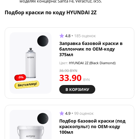
моделях концерна: Santa Fe, Veracruz, ix55.
Подбор краски по коду HYUNDAI 2Z
4.8
185 оценок
Заправка базовой краски в
баллончик по OEM-коду
375мл
Цвет:
HYUNDAI 2Z (Black Diamond)
36.90
BYN
33.90
-9%
BYN
бестселлер!
В КОРЗИНУ
4.9
99 оценок
Подбор базовой краски (под
краскопульт) по OEM-коду
100мл