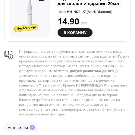
для сколов и царапин 20мл
Цвет:
HYUNDAI 2Z (Black Diamond)
14.90
BYN
бестселлер!
В КОРЗИНУ
Информация о цвете получена из открытых источников, в том
числе из официальных каталогов и сайтов производителей. Краска
предназначена только для полной окраски кузова автомобиля /
методом плавного перехода. Используется оригинальная OEM-
формула завода-изготовителя,
допуск разнотона до 10%
(в
зависимости от года выпуска автомобиля, страны и партии
производства, партии и типа пигментов, поставляемых на
конвейер, УФ-выгорания). Крайне
НЕ РЕКОМЕНДУЕМ
окрашивать
отдельные элементы кузова (без выполнения пробного тест-
напыла) во избежание разнотона. Передача цвета на экране
Вашего устройства может отличаться от реальной, так как на
восприятие цвета влияют технология экрана, яркость,
контрастность, цветовая температура, отражения, блеск, условия
освещения и иные факторы.
Автоэмали
1