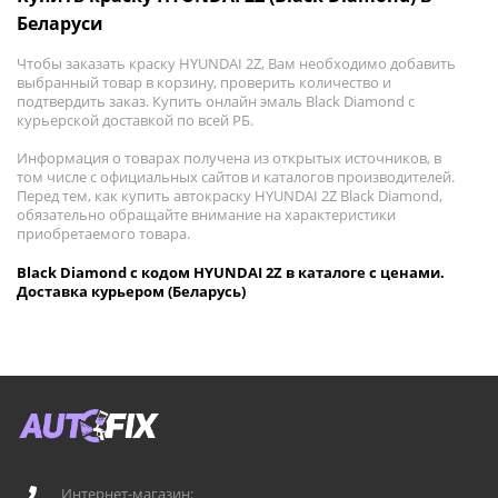
Беларуси
Чтобы заказать краску HYUNDAI 2Z, Вам необходимо добавить
выбранный товар в корзину, проверить количество и
подтвердить заказ. Купить онлайн эмаль Black Diamond с
курьерской доставкой по всей РБ.
Информация о товарах получена из открытых источников, в
том числе с официальных сайтов и каталогов производителей.
Перед тем, как купить автокраску HYUNDAI 2Z Black Diamond,
обязательно обращайте внимание на характеристики
приобретаемого товара.
Black Diamond с кодом HYUNDAI 2Z в каталоге с ценами.
Доставка курьером (Беларусь)
Интернет-магазин: