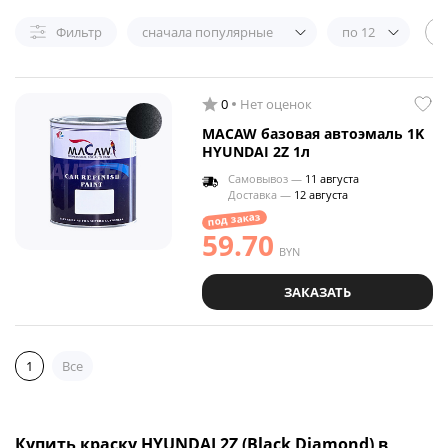
Фильтр
сначала популярные
по 12
0
Нет оценок
MACAW базовая автоэмаль 1K
HYUNDAI 2Z 1л
Самовывоз —
11 августа
Доставка —
12 августа
под заказ
59.70
BYN
ЗАКАЗАТЬ
1
Все
Купить краску HYUNDAI 2Z (Black Diamond) в