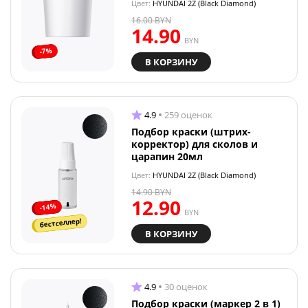
Цвет:
HYUNDAI 2Z (Black Diamond)
16.00
BYN
14.90
BYN
-7%
В КОРЗИНУ
4.9
259 оценок
Подбор краски (штрих-
корректор) для сколов и
царапин 20мл
Цвет:
HYUNDAI 2Z (Black Diamond)
14.90
BYN
12.90
-14%
BYN
бестселлер!
В КОРЗИНУ
4.9
30 оценок
Подбор краски (маркер 2 в 1)