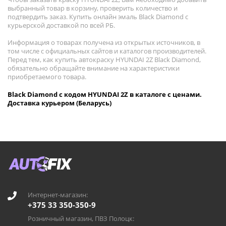
выбранный товар в корзину, проверить количество и
подтвердить заказ. Купить онлайн эмаль Black Diamond с
курьерской доставкой по всей РБ.
Информация о товарах получена из открытых источников, в
том числе с официальных сайтов и каталогов производителей.
Перед тем, как купить автокраску HYUNDAI 2Z Black Diamond,
обязательно обращайте внимание на характеристики
приобретаемого товара.
Black Diamond с кодом HYUNDAI 2Z в каталоге с ценами.
Доставка курьером (Беларусь)
Интернет-магазин:
+375 33 350-350-9
Розничный магазин, ПВЗ Полоцк: