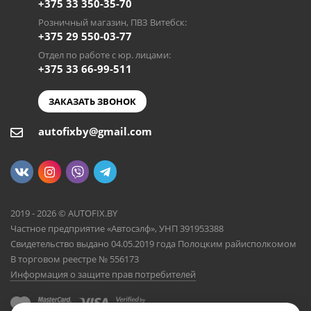
+375 33 350-35-70
Розничный магазин, ПВЗ Витебск:
+375 29 550-03-77
Отдел по работе с юр. лицами:
+375 33 66-99-511
ЗАКАЗАТЬ ЗВОНОК
autofixby@gmail.com
2019 - 2026 © AUTOFIX.BY
Частное предприятие «Автосэлф», УНП 391953388
Свидетельство выдано 04.05.2019 года Полоцким райисполкомом
В торговом реестре № 556173
Информация о защите прав потребителей