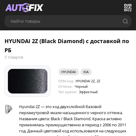
Найти товары
HYUNDAI 2Z (Black Diamond) с доставкой по
РБ
5 товаров
HYUNDAI
KIA
OEM-код:
HYUNDAI 2Z, 2Z
Оттенок:
Черный
Тип краски:
Эффектный
Hyundai 2Z — это код двухслойной базовой
перламутровой эмали насыщенного черного оттенка.
Названия цвета: Black / Black Diamond. Краска активно
применялась преимущественно в период с 2006 по 2011
год. Данный цветовой код использовался на следующих