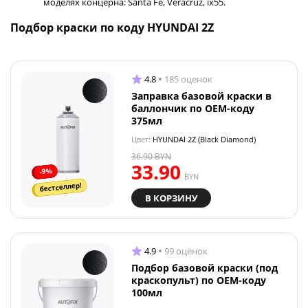
моделях концерна: Santa Fe, Veracruz, ix55.
Подбор краски по коду HYUNDAI 2Z
4.8
185 оценок
Заправка базовой краски в
баллончик по OEM-коду
375мл
Цвет:
HYUNDAI 2Z (Black Diamond)
36.90
BYN
33.90
-9%
BYN
бестселлер!
В КОРЗИНУ
4.9
99 оценок
Подбор базовой краски (под
краскопульт) по OEM-коду
100мл