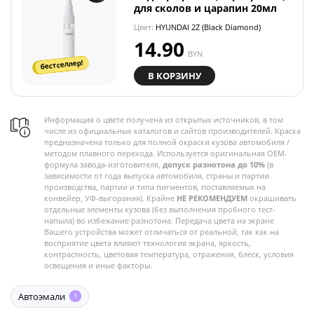
для сколов и царапин 20мл
Цвет:
HYUNDAI 2Z (Black Diamond)
14.90
BYN
бестселлер!
В КОРЗИНУ
Информация о цвете получена из открытых источников, в том
числе из официальных каталогов и сайтов производителей. Краска
предназначена только для полной окраски кузова автомобиля /
методом плавного перехода. Используется оригинальная OEM-
формула завода-изготовителя,
допуск разнотона до 10%
(в
зависимости от года выпуска автомобиля, страны и партии
производства, партии и типа пигментов, поставляемых на
конвейер, УФ-выгорания). Крайне
НЕ РЕКОМЕНДУЕМ
окрашивать
отдельные элементы кузова (без выполнения пробного тест-
напыла) во избежание разнотона. Передача цвета на экране
Вашего устройства может отличаться от реальной, так как на
восприятие цвета влияют технология экрана, яркость,
контрастность, цветовая температура, отражения, блеск, условия
освещения и иные факторы.
Автоэмали
1