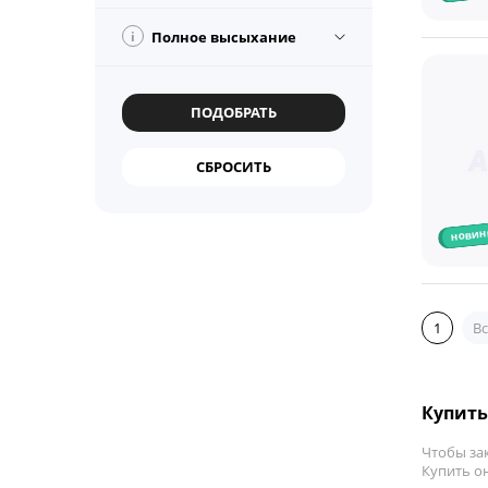
i
Полное высыхание
новин
1
Вс
Купить 
Чтобы зак
Купить он