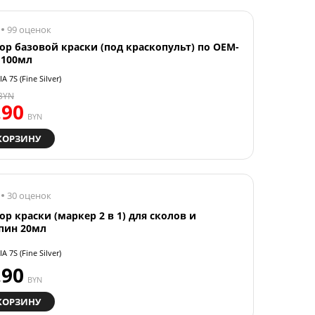
99 оценок
ор базовой краски (под краскопульт) по OEM-
 100мл
A 7S (Fine Silver)
BYN
.90
BYN
КОРЗИНУ
30 оценок
ор краски (маркер 2 в 1) для сколов и
пин 20мл
A 7S (Fine Silver)
.90
BYN
КОРЗИНУ