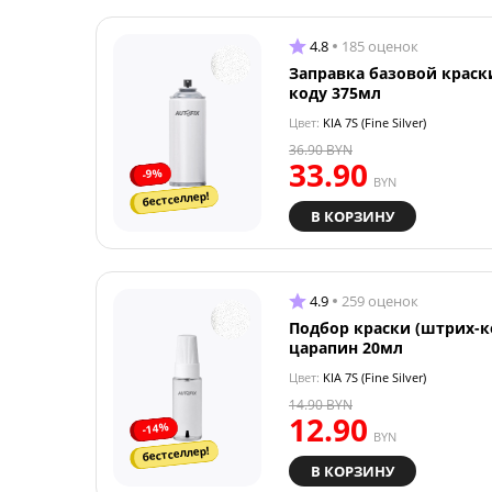
4.8
185 оценок
Заправка базовой краск
коду 375мл
Цвет:
KIA 7S (Fine Silver)
36.90
BYN
33.90
-9%
BYN
бестселлер!
В КОРЗИНУ
4.9
259 оценок
Подбор краски (штрих-к
царапин 20мл
Цвет:
KIA 7S (Fine Silver)
14.90
BYN
12.90
-14%
BYN
бестселлер!
В КОРЗИНУ