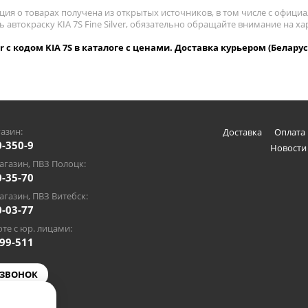
ия о товарах получена из открытых источников, в том числе с официа
ь автокраску KIA 7S Fine Silver, обязательно обращайте внимание на 
ver с кодом KIA 7S в каталоге с ценами. Доставка курьером (Беларус
азин:
Доставка
Оплата 
0-350-9
Новости
газин, ПВЗ Полоцк:
0-35-70
газин, ПВЗ Витебск:
0-03-77
те с юр. лицами:
-99-511
 ЗВОНОК
@gmail.com