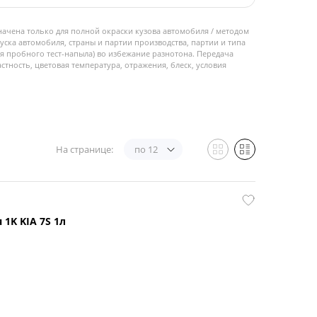
начена только для полной окраски кузова автомобиля / методом
пуска автомобиля, страны и партии производства, партии и типа
 пробного тест-напыла) во избежание разнотона. Передача
стность, цветовая температура, отражения, блеск, условия
На странице:
по 12
1K KIA 7S 1л