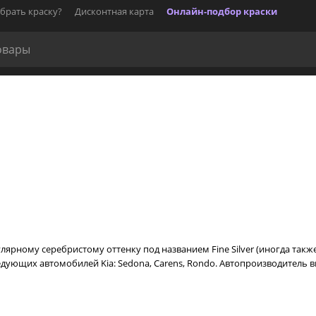
брать краску?
Дисконтная карта
Онлайн-подбор краски
улярному серебристому оттенку под названием Fine Silver (иногда такж
едующих автомобилей Kia: Sedona, Carens, Rondo. Автопроизводитель в