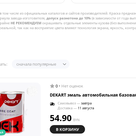
в том числе из официальных каталогов и сайтов производителей. Краска предназ
рмула завода-изготовителя,
допуск разнотона до 10%
(в зависимости от года вы
Крайне
НЕ РЕКОМЕНДУЕМ
окрашивать отдельные элементы кузова (без выполнения
реальной, так как на восприятие цвета влияют технология экрана, яркость, контра
ать:
сначала популярные
0
Нет оценок
DEKART эмаль автомобильная базовая 
Самовывоз —
завтра
Доставка —
11 августа
54.90
BYN
В КОРЗИНУ
ка