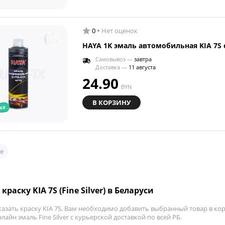
0
Нет оценок
HAYA 1K эмаль автомобильная KIA 7S 
Самовывоз —
завтра
Доставка —
11 августа
24.90
BYN
В КОРЗИНУ
ка
е
краску KIA 7S (Fine Silver) в Беларуси
азать краску KIA 7S, Вам необходимо добавить выбранный товар в кор
лайн эмаль Fine Silver с курьерской доставкой по всей РБ.