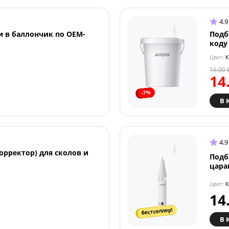
4.9
и в баллончик по OEM-
Подб
коду
Цвет:
KI
16.00
14
-7%
В 
4.9
орректор) для сколов и
Подб
цара
Цвет:
KI
14
бестселлер!
В 