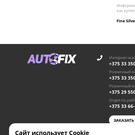
Информац
как купит
Fine Sil
Интернет-маг
+375 33 35
Розничный ма
+375 33 35
Розничный ма
+375 29 55
Отдел по рабо
+375 33 66
ЗАКАЗАТЬ
Сайт использует Cookie
autofixby