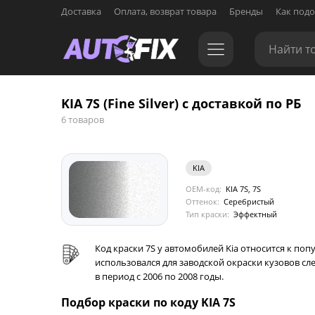
Доставка
Оплата, возврат товара
Бренды
Как подо
KIA 7S (Fine Silver) с доставкой по РБ
6 товаров
KIA
OEM-код:
KIA 7S, 7S
Оттенок:
Серебристый
Тип краски:
Эффектный
Код краски 7S у автомобилей Kia относится к поп
использовался для заводской окраски кузовов сл
в период с 2006 по 2008 годы.
Подбор краски по коду KIA 7S