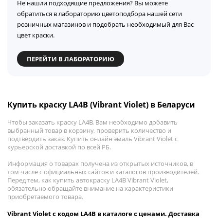
Не нашли подходящие предложения? Вы можете
обратиться в лабораторию цветоподбора нашей сети
розничных магазинов и подобрать необходимый для Вас
цвет краски.
ПЕРЕЙТИ В ЛАБОРАТОРИЮ
Купить краску LA4B (Vibrant Violet) в Беларуси
Чтобы заказать краску LA4B, Вам необходимо добавить
выбранный товар в корзину, проверить количество и
подтвердить заказ. Купить онлайн эмаль Vibrant Violet с
курьерской доставкой по всей РБ.
Информация о товарах получена из открытых источников, в
том числе с официальных сайтов и каталогов производителей.
Перед тем, как купить автокраску LA4B Vibrant Violet,
обязательно обращайте внимание на характеристики
приобретаемого товара.
Vibrant Violet с кодом LA4B в каталоге с ценами. Доставка