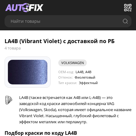
Найти товары
LA4B (Vibrant Violet) с доставкой по РБ
4 товара
VOLKSWAGEN
OEM-код:
LA4B, A4B
Оттенок:
Фиолетовый
Тип краски:
Эффектный
LA4B (также встречается как A4B или L-A4B) — это
заводской код краски автомобилей концерна VAG
(Volkswagen, Skoda), которая имеет официальное название
Vibrant Violet. Насыщенный, глубокий фиолетовый с
эффектом металлик или перламутр.
Подбор краски по коду LA4B