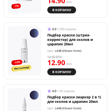
14.90
BYN
-7%
В КОРЗИНУ
4.9
259 оценок
Подбор краски (штрих-
корректор) для сколов и
царапин 20мл
Цвет:
LA4B (Vibrant Violet)
14.90
BYN
12.90
-14%
BYN
бестселлер!
В КОРЗИНУ
4.9
30 оценок
Подбор краски (маркер 2 в 1)
для сколов и царапин 20мл
Цвет:
LA4B (Vibrant Violet)