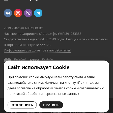
2019 - 2026 © AUTOFIX.BY
Частное предприятие «Автосэлф», УНП 391953388
Свидетельство выдано 04.05.2019 года Полоцким райисполкомом
В торговом реестре № 556173
Информация о защите прав потребителей
Сайт использует Cookie
При помощи cookie мы улучшаем работу сайта и ваше
взаимодействие с ним. Нажимая на кнопку «Принять», вы
даете согласие на обработку файлов cookie и соглашаетесь с
политикой обработки персональных данных
0
0
ОТКЛОНИТЬ
ПРИНЯТЬ
Меню
Избранное
Корзина
Мои заказы
Войти