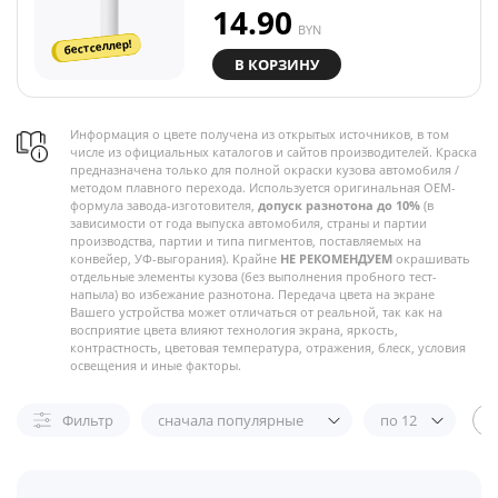
14.90
BYN
бестселлер!
В КОРЗИНУ
Информация о цвете получена из открытых источников, в том
числе из официальных каталогов и сайтов производителей. Краска
предназначена только для полной окраски кузова автомобиля /
методом плавного перехода. Используется оригинальная OEM-
формула завода-изготовителя,
допуск разнотона до 10%
(в
зависимости от года выпуска автомобиля, страны и партии
производства, партии и типа пигментов, поставляемых на
конвейер, УФ-выгорания). Крайне
НЕ РЕКОМЕНДУЕМ
окрашивать
отдельные элементы кузова (без выполнения пробного тест-
напыла) во избежание разнотона. Передача цвета на экране
Вашего устройства может отличаться от реальной, так как на
восприятие цвета влияют технология экрана, яркость,
контрастность, цветовая температура, отражения, блеск, условия
освещения и иные факторы.
Фильтр
сначала популярные
по 12