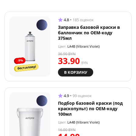
4.8
185 оценок
Заправка базовой краски в
баллончик по OEM-коду
375мл
Цвет:
LA4B (Vibrant Violet)
36.90
BYN
33.90
-9%
BYN
бестселлер!
В КОРЗИНУ
4.9
99 оценок
Подбор базовой краски (под
краскопульт) по OEM-коду
100мл
Цвет:
LA4B (Vibrant Violet)
16.00
BYN