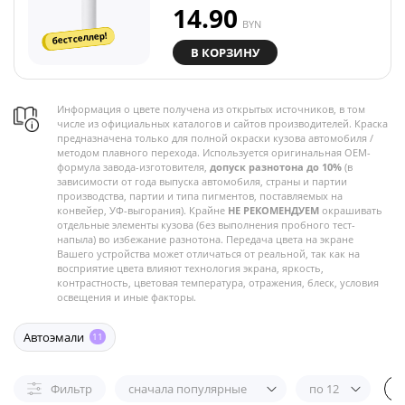
14.90
BYN
бестселлер!
В КОРЗИНУ
Информация о цвете получена из открытых источников, в том
числе из официальных каталогов и сайтов производителей. Краска
предназначена только для полной окраски кузова автомобиля /
методом плавного перехода. Используется оригинальная OEM-
формула завода-изготовителя,
допуск разнотона до 10%
(в
зависимости от года выпуска автомобиля, страны и партии
производства, партии и типа пигментов, поставляемых на
конвейер, УФ-выгорания). Крайне
НЕ РЕКОМЕНДУЕМ
окрашивать
отдельные элементы кузова (без выполнения пробного тест-
напыла) во избежание разнотона. Передача цвета на экране
Вашего устройства может отличаться от реальной, так как на
восприятие цвета влияют технология экрана, яркость,
контрастность, цветовая температура, отражения, блеск, условия
освещения и иные факторы.
Автоэмали
11
Фильтр
сначала популярные
по 12