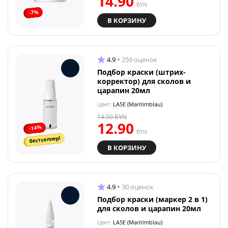
14.90
BYN
-7%
В КОРЗИНУ
4.9
259 оценок
Подбор краски (штрих-
корректор) для сколов и
царапин 20мл
Цвет:
LA5E (Maritimblau)
14.90
BYN
12.90
-14%
BYN
бестселлер!
В КОРЗИНУ
4.9
30 оценок
Подбор краски (маркер 2 в 1)
для сколов и царапин 20мл
Цвет:
LA5E (Maritimblau)