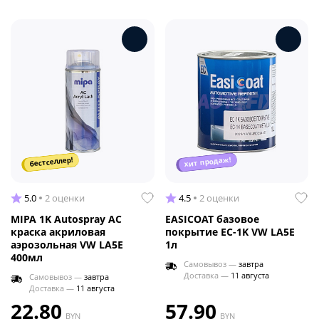
хит продаж!
бестселлер!
5.0
2 оценки
4.5
2 оценки
MIPA 1K Autospray AC
EASICOAT базовое
краска акриловая
покрытие EC-1K VW LA5E
аэрозольная VW LA5E
1л
400мл
Самовывоз —
завтра
Доставка —
11 августа
Самовывоз —
завтра
Доставка —
11 августа
22.80
57.90
BYN
BYN