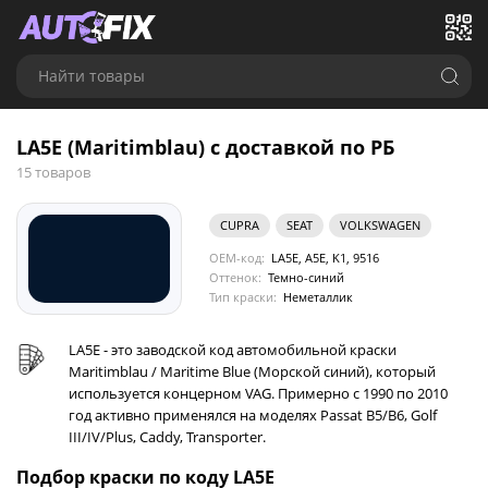
Найти товары
LA5E (Maritimblau) с доставкой по РБ
15 товаров
CUPRA
SEAT
VOLKSWAGEN
OEM-код:
LA5E, A5E, K1, 9516
Оттенок:
Темно-синий
Тип краски:
Неметаллик
LA5E - это заводской код автомобильной краски
Maritimblau / Maritime Blue (Морской синий), который
используется концерном VAG. Примерно с 1990 по 2010
год активно применялся на моделях Passat B5/B6, Golf
III/IV/Plus, Caddy, Transporter.
Подбор краски по коду LA5E