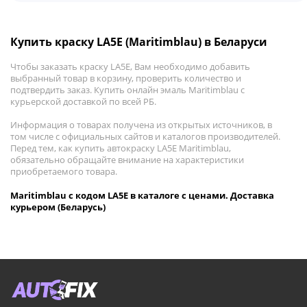
Купить краску LA5E (Maritimblau) в Беларуси
Чтобы заказать краску LA5E, Вам необходимо добавить
выбранный товар в корзину, проверить количество и
подтвердить заказ. Купить онлайн эмаль Maritimblau с
курьерской доставкой по всей РБ.
Информация о товарах получена из открытых источников, в
том числе с официальных сайтов и каталогов производителей.
Перед тем, как купить автокраску LA5E Maritimblau,
обязательно обращайте внимание на характеристики
приобретаемого товара.
Maritimblau с кодом LA5E в каталоге с ценами. Доставка
курьером (Беларусь)