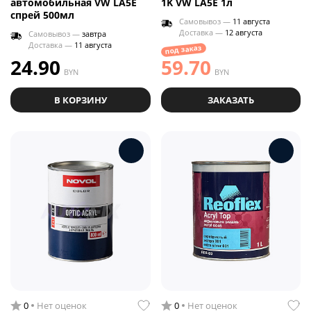
автомобильная VW LA5E
1K VW LA5E 1л
спрей 500мл
Самовывоз —
11 августа
Доставка —
12 августа
Самовывоз —
завтра
Доставка —
11 августа
под заказ
24.90
59.70
BYN
BYN
В КОРЗИНУ
ЗАКАЗАТЬ
0
Нет оценок
0
Нет оценок