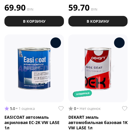
69.90
59.70
BYN
BYN
В КОРЗИНУ
В КОРЗИНУ
новинка
5.0
1 оценка
0
Нет оценок
EASICOAT автоэмаль
DEKART эмаль
акриловая EC-2K VW LA5E
автомобильная базовая 1K
1л
VW LA5E 1л