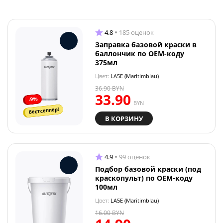
4.8
185 оценок
Заправка базовой краски в
баллончик по OEM-коду
375мл
Цвет:
LA5E (Maritimblau)
36.90
BYN
33.90
-9%
BYN
бестселлер!
В КОРЗИНУ
4.9
99 оценок
Подбор базовой краски (под
краскопульт) по OEM-коду
100мл
Цвет:
LA5E (Maritimblau)
16.00
BYN