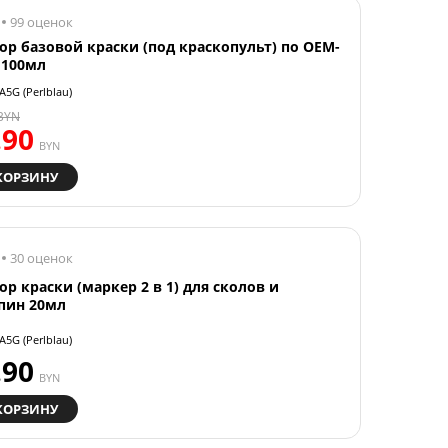
99 оценок
ор базовой краски (под краскопульт) по OEM-
 100мл
A5G (Perlblau)
BYN
.90
BYN
КОРЗИНУ
30 оценок
ор краски (маркер 2 в 1) для сколов и
пин 20мл
A5G (Perlblau)
.90
BYN
КОРЗИНУ