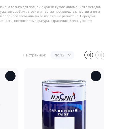
начена только для полной окраски кузова автомобиля / методом
пуска автомобиля, страны и партии производства, партии и типа
 пробного тест-напыла) во избежание разнотона. Передача
стность, цветовая температура, отражения, блеск, условия
На странице:
по 12