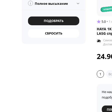
i
Полное высыхание
новин
5.0
1
HAYA 1K
LA5G сп
Самов
Доста
24.9
1
Вс
Не на
подоб
ПЕ