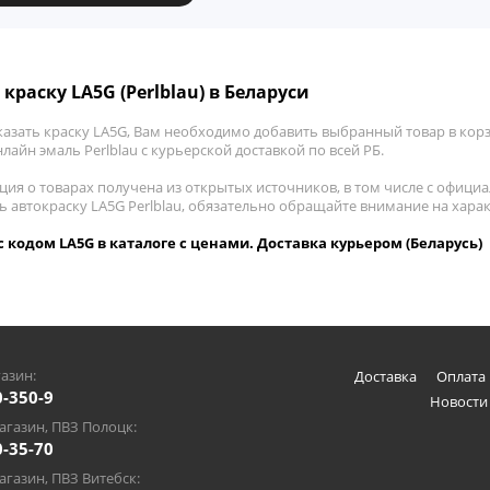
краску LA5G (Perlblau) в Беларуси
казать краску LA5G, Вам необходимо добавить выбранный товар в корзи
лайн эмаль Perlblau с курьерской доставкой по всей РБ.
ия о товарах получена из открытых источников, в том числе с официа
ть автокраску LA5G Perlblau, обязательно обращайте внимание на хар
 с кодом LA5G в каталоге с ценами. Доставка курьером (Беларусь)
азин:
Доставка
Оплата 
0-350-9
Новости
газин, ПВЗ Полоцк:
0-35-70
газин, ПВЗ Витебск: