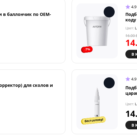
4.9
и в баллончик по OEM-
Подб
коду
Цвет:
L
16.00
14
-7%
В 
4.9
орректор) для сколов и
Подб
цара
Цвет:
L
14
бестселлер!
В 