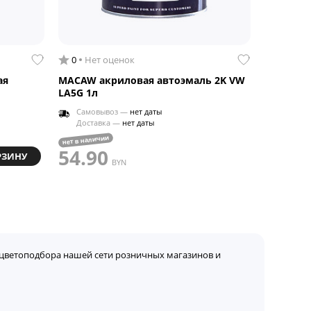
0
Нет оценок
ая
MACAW акриловая автоэмаль 2K VW
LA5G 1л
Самовывоз —
нет даты
Доставка —
нет даты
нет в наличии
54.90
РЗИНУ
BYN
цветоподбора нашей сети розничных магазинов и