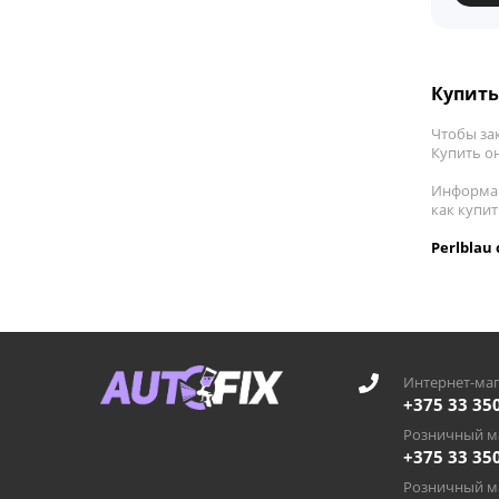
Купить 
Чтобы за
Купить он
Информац
как купи
Perlblau
Интернет-маг
+375 33 35
Розничный ма
+375 33 35
Розничный ма