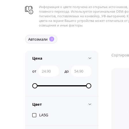
Информация о цвете получена из открытых источников, 
плавного перехода. Используется оригинальная OEM-фо
пигментов, поставляемых на конвейер, УФ-выгорания). 
цвета на экране Вашего устройства может отличаться от 
освещения и иные факторы.
Автоэмали
3
Сортиров
Цена
от
до
Цвет
LA5G