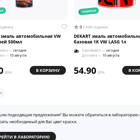
ка
новинка
 оценка
0
Нет оценок
 эмаль автомобильная VW
DEKART эмаль автомобильн
рей 500мл
базовая 1K VW LA5G 1л
ывоз —
сегодня
Самовывоз —
сегодня
вка —
10 августа
Доставка —
10 августа
0
54.90
В КОРЗИНУ
В КО
BYN
BYN
е
шли подходящие предложения? Вы можете обратиться в лабораторию 
рать необходимый для Вас цвет краски.
РЕЙТИ В ЛАБОРАТОРИЮ