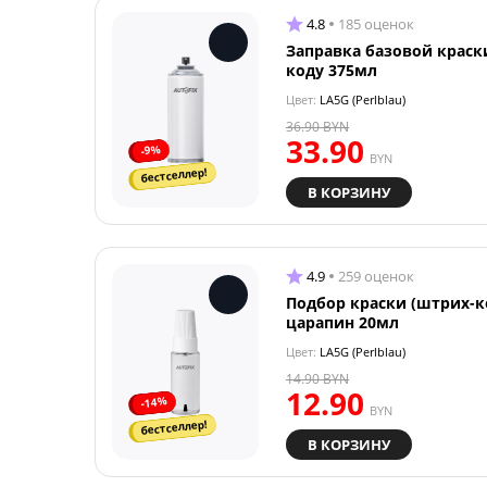
4.8
185 оценок
Заправка базовой краск
коду 375мл
Цвет:
LA5G (Perlblau)
36.90
BYN
33.90
-9%
BYN
бестселлер!
В КОРЗИНУ
4.9
259 оценок
Подбор краски (штрих-к
царапин 20мл
Цвет:
LA5G (Perlblau)
14.90
BYN
12.90
-14%
BYN
бестселлер!
В КОРЗИНУ