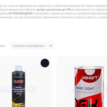
в том числе из официальных каталогов и сайтов производителей. Краска предназ
рмула завода-изготовителя,
допуск разнотона до 10%
(в зависимости от года вы
Крайне
НЕ РЕКОМЕНДУЕМ
окрашивать отдельные элементы кузова (без выполнения
реальной, так как на восприятие цвета влияют технология экрана, яркость, контра
ать:
сначала популярные