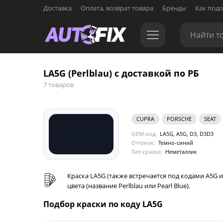
Доставка
Оплата, возврат товара
Бренды
Как подо
LA5G (Perlblau) с доставкой по РБ
7 товаров
CUPRA
PORSCHE
SEAT
OEM-код:
LA5G, A5G, D3, D3D3
Оттенок:
Темно-синий
Тип краски:
Неметаллик
Краска LA5G (также встречается под кодами A5G
цвета (название Perlblau или Pearl Blue).
Подбор краски по коду LA5G