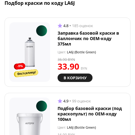
Подбор краски по коду LA6J
4.8
185 оценок
Заправка базовой краски в
баллончик по OEM-коду
375мл
Цвет:
LA6J (Bottle Green)
36.90
BYN
33.90
-9%
BYN
бестселлер!
В КОРЗИНУ
4.9
99 оценок
Подбор базовой краски (под
краскопульт) по OEM-коду
100мл
Цвет:
LA6J (Bottle Green)
16.00
BYN