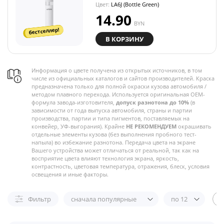
Цвет:
LA6J (Bottle Green)
14.90
BYN
бестселлер!
В КОРЗИНУ
Информация о цвете получена из открытых источников, в том
числе из официальных каталогов и сайтов производителей. Краска
предназначена только для полной окраски кузова автомобиля /
методом плавного перехода. Используется оригинальная OEM-
формула завода-изготовителя,
допуск разнотона до 10%
(в
зависимости от года выпуска автомобиля, страны и партии
производства, партии и типа пигментов, поставляемых на
конвейер, УФ-выгорания). Крайне
НЕ РЕКОМЕНДУЕМ
окрашивать
отдельные элементы кузова (без выполнения пробного тест-
напыла) во избежание разнотона. Передача цвета на экране
Вашего устройства может отличаться от реальной, так как на
восприятие цвета влияют технология экрана, яркость,
контрастность, цветовая температура, отражения, блеск, условия
освещения и иные факторы.
Фильтр
сначала популярные
по 12