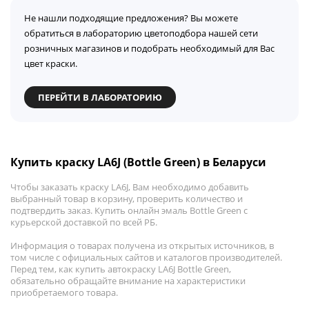
Не нашли подходящие предложения? Вы можете
обратиться в лабораторию цветоподбора нашей сети
розничных магазинов и подобрать необходимый для Вас
цвет краски.
ПЕРЕЙТИ В ЛАБОРАТОРИЮ
Купить краску LA6J (Bottle Green) в Беларуси
Чтобы заказать краску LA6J, Вам необходимо добавить
выбранный товар в корзину, проверить количество и
подтвердить заказ. Купить онлайн эмаль Bottle Green с
курьерской доставкой по всей РБ.
Информация о товарах получена из открытых источников, в
том числе с официальных сайтов и каталогов производителей.
Перед тем, как купить автокраску LA6J Bottle Green,
обязательно обращайте внимание на характеристики
приобретаемого товара.