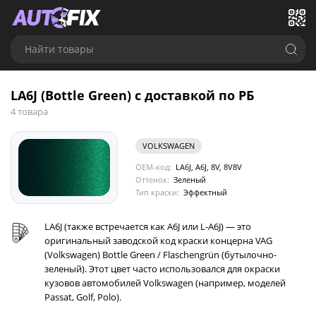
Найти товары
LA6J (Bottle Green) с доставкой по РБ
4 товара
VOLKSWAGEN
OEM-код:
LA6J, A6J, 8V, 8V8V
Оттенок:
Зеленый
Тип краски:
Эффектный
LA6J (также встречается как A6J или L-A6J) — это
оригинальный заводской код краски концерна VAG
(Volkswagen) Bottle Green / Flaschengrün (бутылочно-
зеленый). Этот цвет часто использовался для окраски
кузовов автомобилей Volkswagen (например, моделей
Passat, Golf, Polo).