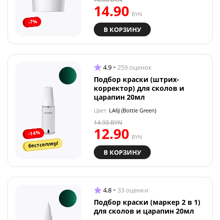
14.90
BYN
-7%
В КОРЗИНУ
4.9
259 оценок
Подбор краски (штрих-
корректор) для сколов и
царапин 20мл
Цвет:
LA6J (Bottle Green)
14.90
BYN
12.90
-14%
BYN
бестселлер!
В КОРЗИНУ
4.8
33 оценки
Подбор краски (маркер 2 в 1)
для сколов и царапин 20мл