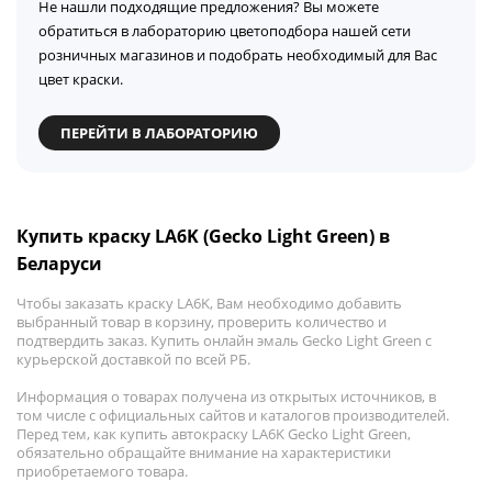
Не нашли подходящие предложения? Вы можете
обратиться в лабораторию цветоподбора нашей сети
розничных магазинов и подобрать необходимый для Вас
цвет краски.
ПЕРЕЙТИ В ЛАБОРАТОРИЮ
Купить краску LA6K (Gecko Light Green) в
Беларуси
Чтобы заказать краску LA6K, Вам необходимо добавить
выбранный товар в корзину, проверить количество и
подтвердить заказ. Купить онлайн эмаль Gecko Light Green с
курьерской доставкой по всей РБ.
Информация о товарах получена из открытых источников, в
том числе с официальных сайтов и каталогов производителей.
Перед тем, как купить автокраску LA6K Gecko Light Green,
обязательно обращайте внимание на характеристики
приобретаемого товара.