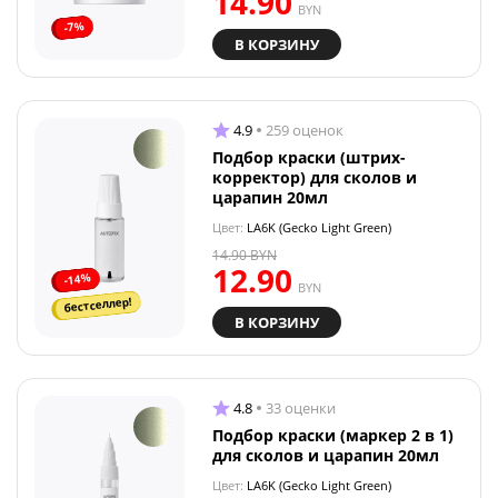
14.90
BYN
-7%
В КОРЗИНУ
4.9
259 оценок
Подбор краски (штрих-
корректор) для сколов и
царапин 20мл
Цвет:
LA6K (Gecko Light Green)
14.90
BYN
12.90
-14%
BYN
бестселлер!
В КОРЗИНУ
4.8
33 оценки
Подбор краски (маркер 2 в 1)
для сколов и царапин 20мл
Цвет:
LA6K (Gecko Light Green)