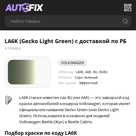
Найти товары
LA6K (Gecko Light Green) с доставкой по РБ
4 товара
VOLKSWAGEN
OEM-код:
LA6K, A6K, 8U, 8U8U
Оттенок:
Серо-зеленый
Тип краски:
Эффектный
LA6K (также известен как 8U или A6K) — это заводской код
краски автомобилей концерна Volkswagen, которая имеет
официальное название Gecko Green (или Gecko Light
Green). Использовался в основном для моделей
Volkswagen Beetle (Жук) и Beetle Cabrio.
Подбор краски по коду LA6K