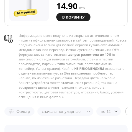
14.90
BYN
бестселлер!
В КОРЗИНУ
Информация о цвете получена из открытых источников, в том
числе из официальных каталогов и сайтов производителей. Краска
предназначена только для полной окраски кузова автомобиля /
методом плавного перехода. Используется оригинальная OEM-
формула завода-изготовителя,
допуск разнотона до 10%
(в
зависимости от года выпуска автомобиля, страны и партии
производства, партии и типа пигментов, поставляемых на
конвейер, УФ-выгорания). Крайне
НЕ РЕКОМЕНДУЕМ
окрашивать
отдельные элементы кузова (без выполнения пробного тест-
напыла) во избежание разнотона. Передача цвета на экране
Вашего устройства может отличаться от реальной, так как на
восприятие цвета влияют технология экрана, яркость,
контрастность, цветовая температура, отражения, блеск, условия
освещения и иные факторы.
Фильтр
сначала популярные
по 12