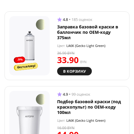
4.8
185 оценок
Заправка базовой краски в
баллончик по OEM-коду
375мл
Цвет:
LA6K (Gecko Light Green)
36.90
BYN
33.90
-9%
BYN
бестселлер!
В КОРЗИНУ
4.9
99 оценок
Подбор базовой краски (под
краскопульт) по OEM-коду
100мл
Цвет:
LA6K (Gecko Light Green)
16.00
BYN