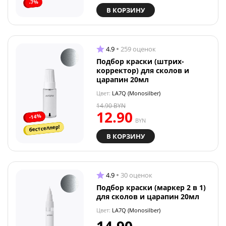
-7%
В КОРЗИНУ
4.9
259 оценок
Подбор краски (штрих-
корректор) для сколов и
царапин 20мл
Цвет:
LA7Q (Monosilber)
14.90
BYN
12.90
-14%
BYN
бестселлер!
В КОРЗИНУ
4.9
30 оценок
Подбор краски (маркер 2 в 1)
для сколов и царапин 20мл
Цвет:
LA7Q (Monosilber)