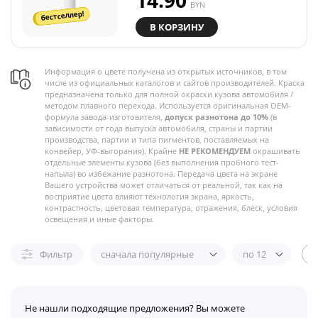
14.90
BYN
бестселлер!
В КОРЗИНУ
Информация о цвете получена из открытых источников, в том
числе из официальных каталогов и сайтов производителей. Краска
предназначена только для полной окраски кузова автомобиля /
методом плавного перехода. Используется оригинальная OEM-
формула завода-изготовителя,
допуск разнотона до 10%
(в
зависимости от года выпуска автомобиля, страны и партии
производства, партии и типа пигментов, поставляемых на
конвейер, УФ-выгорания). Крайне
НЕ РЕКОМЕНДУЕМ
окрашивать
отдельные элементы кузова (без выполнения пробного тест-
напыла) во избежание разнотона. Передача цвета на экране
Вашего устройства может отличаться от реальной, так как на
восприятие цвета влияют технология экрана, яркость,
контрастность, цветовая температура, отражения, блеск, условия
освещения и иные факторы.
Фильтр
сначала популярные
по 12
Не нашли подходящие предложения? Вы можете