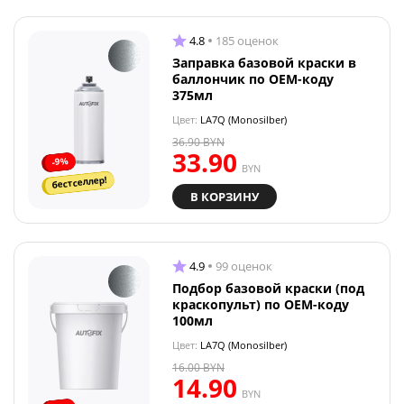
4.8
185 оценок
Заправка базовой краски в
баллончик по OEM-коду
375мл
Цвет:
LA7Q (Monosilber)
36.90
BYN
33.90
-9%
BYN
бестселлер!
В КОРЗИНУ
4.9
99 оценок
Подбор базовой краски (под
краскопульт) по OEM-коду
100мл
Цвет:
LA7Q (Monosilber)
16.00
BYN
14.90
BYN