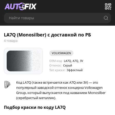
Найти товары
LA7Q (Monosilber) с доставкой по РБ
4 товара
VOLKSWAGEN
OEM-код:
LA7Q, A7Q, 3V
Оттенок:
Серый
Тип краски:
Эффектный
Код LA7Q (также встречается как A7Q или 3V) — это
популярный заводской оттенок концерна Volkswagen
Group, который выпускается под названием Monosilber
(серебристый металлик).
Подбор краски по коду LA7Q