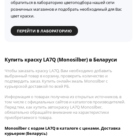
обратиться в лабораторию цветоподбора нашей сети
розничных магазинов и подобрать необходимый для Вас
цвет краски.
ПЕРЕЙТИ В ЛАБОРАТОРИЮ
Купить краску LA7Q (Monosilber) в Беларуси
Чтобы заказать краску LA7Q, Вам необходимо добавить
выбранный товар в корзину, проверить количество и
подтвердить заказ. Купить онлайн эмаль Monosilber с
курьерской доставкой по всей РБ.
Информация о товарах получена из открытых источников, в
том числе с официальных сайтов и каталогов производителей.
Перед тем, как купить автокраску LA7Q Monosilber,
обязательно обращайте внимание на характеристики
приобретаемого товара.
Monosilber с кодом LA7Q в каталоге с ценами. Доставка
курьером (Беларусь)