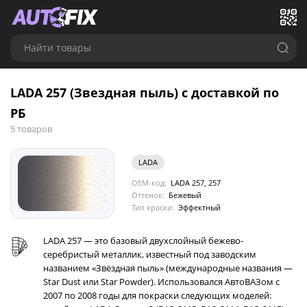
Найти товары
LADA 257 (Звездная пыль) с доставкой по
РБ
5 товаров
LADA
OEM-код:
LADA 257, 257
Оттенок:
Бежевый
Тип краски:
Эффектный
LADA 257 — это базовый двухслойный бежево-
серебристый металлик, известный под заводским
названием «Звёздная пыль» (международные названия —
Star Dust или Star Powder). Использовался АвтоВАЗом с
2007 по 2008 годы для покраски следующих моделей: