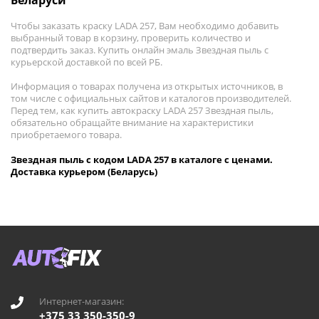
Беларуси
Чтобы заказать краску LADA 257, Вам необходимо добавить
выбранный товар в корзину, проверить количество и
подтвердить заказ. Купить онлайн эмаль Звездная пыль с
курьерской доставкой по всей РБ.
Информация о товарах получена из открытых источников, в
том числе с официальных сайтов и каталогов производителей.
Перед тем, как купить автокраску LADA 257 Звездная пыль,
обязательно обращайте внимание на характеристики
приобретаемого товара.
Звездная пыль с кодом LADA 257 в каталоге с ценами.
Доставка курьером (Беларусь)
Интернет-магазин:
+375 33 350-350-9