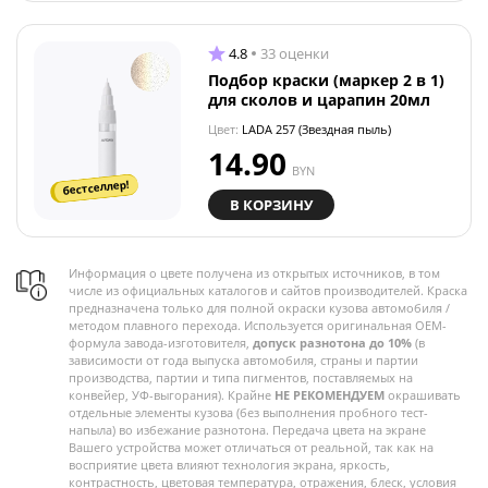
4.8
33 оценки
Подбор краски (маркер 2 в 1)
для сколов и царапин 20мл
Цвет:
LADA 257 (Звездная пыль)
14.90
BYN
бестселлер!
В КОРЗИНУ
Информация о цвете получена из открытых источников, в том
числе из официальных каталогов и сайтов производителей. Краска
предназначена только для полной окраски кузова автомобиля /
методом плавного перехода. Используется оригинальная OEM-
формула завода-изготовителя,
допуск разнотона до 10%
(в
зависимости от года выпуска автомобиля, страны и партии
производства, партии и типа пигментов, поставляемых на
конвейер, УФ-выгорания). Крайне
НЕ РЕКОМЕНДУЕМ
окрашивать
отдельные элементы кузова (без выполнения пробного тест-
напыла) во избежание разнотона. Передача цвета на экране
Вашего устройства может отличаться от реальной, так как на
восприятие цвета влияют технология экрана, яркость,
контрастность, цветовая температура, отражения, блеск, условия