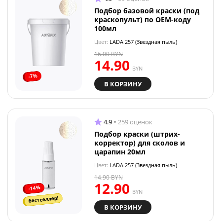
Подбор базовой краски (под
краскопульт) по OEM-коду
100мл
Цвет:
LADA 257 (Звездная пыль)
16.00
BYN
14.90
BYN
-7%
В КОРЗИНУ
4.9
259 оценок
Подбор краски (штрих-
корректор) для сколов и
царапин 20мл
Цвет:
LADA 257 (Звездная пыль)
14.90
BYN
12.90
-14%
BYN
бестселлер!
В КОРЗИНУ