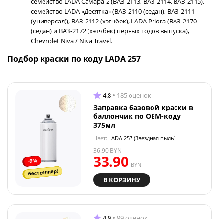
семейство LADA Самара-2 (ВАЗ-2113, ВАЗ-2114, ВАЗ-2115),
семейство LADA «Десятка» (ВАЗ-2110 (седан), ВАЗ-2111
(универсал)), ВАЗ-2112 (хэтчбек), LADA Priora (ВАЗ-2170
(седан) и ВАЗ-2172 (хэтчбек) первых годов выпуска),
Chevrolet Niva / Niva Travel.
Подбор краски по коду LADA 257
4.8
185 оценок
Заправка базовой краски в
баллончик по OEM-коду
375мл
Цвет:
LADA 257 (Звездная пыль)
36.90
BYN
33.90
-9%
BYN
бестселлер!
В КОРЗИНУ
4.9
99 оценок