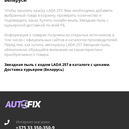
Беларуси
Чтобы заказать краску LADA 257, Вам необходимо добавить
выбранный товар в корзину, проверить количество и
подтвердить заказ. Купить онлайн эмаль Звездная пыль с
курьерской доставкой по всей РБ.
Информация о товарах получена из открытых источников, в
том числе с официальных сайтов и каталогов производителей.
Перед тем, как купить автокраску LADA 257 Звездная пыль,
обязательно обращайте внимание на характеристики
приобретаемого товара.
Звездная пыль с кодом LADA 257 в каталоге с ценами.
Доставка курьером (Беларусь)
Интернет-магазин:
+375 33 350-350-9