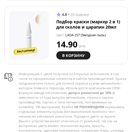
4.8
33 оценки
Подбор краски (маркер 2 в 1)
для сколов и царапин 20мл
Цвет:
LADA 257 (Звездная пыль)
14.90
BYN
бестселлер!
В КОРЗИНУ
Информация о цвете получена из открытых источников, в том
числе из официальных каталогов и сайтов производителей. Краска
предназначена только для полной окраски кузова автомобиля /
методом плавного перехода. Используется оригинальная OEM-
формула завода-изготовителя,
допуск разнотона до 10%
(в
зависимости от года выпуска автомобиля, страны и партии
производства, партии и типа пигментов, поставляемых на
конвейер, УФ-выгорания). Крайне
НЕ РЕКОМЕНДУЕМ
окрашивать
отдельные элементы кузова (без выполнения пробного тест-
напыла) во избежание разнотона. Передача цвета на экране
Вашего устройства может отличаться от реальной, так как на
восприятие цвета влияют технология экрана, яркость,
контрастность, цветовая температура, отражения, блеск, условия