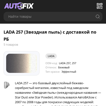
Найти товары
LADA 257 (Звездная пыль) с доставкой по
РБ
5 товаров
LADA
OEM-код:
LADA 257, 257
Оттенок:
Бежевый
Тип краски:
Эффектный
LADA 257 — это базовый двухслойный бежево-
серебристый металлик, известный под заводским
названием «Звёздная пыль» (международные названия —
Star Dust или Star Powder). Использовался АвтоВАЗом с
2007 по 2008 годы для покраски следующих моделей: