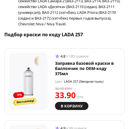
семейство LADA Самара-2 (ВАЗ-2113, ВАЗ-2114, ВАЗ-2115),
семейство LADA «Десятка» (ВАЗ-2110 (седан), ВАЗ-2111
(универсал)), ВАЗ-2112 (хэтчбек), LADA Priora (ВАЗ-2170
(седан) и ВАЗ-2172 (хэтчбек) первых годов выпуска),
Chevrolet Niva / Niva Travel.
Подбор краски по коду LADA 257
4.8
185 оценок
Заправка базовой краски в
баллончик по OEM-коду
375мл
Цвет:
LADA 257 (Звездная пыль)
36.90
BYN
33.90
-9%
BYN
бестселлер!
В КОРЗИНУ
4.9
99 оценок