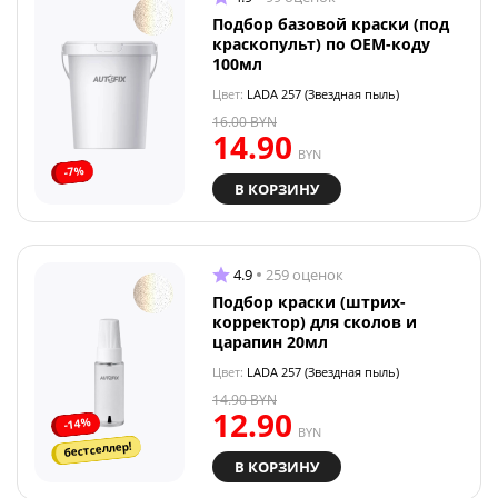
Подбор базовой краски (под
краскопульт) по OEM-коду
100мл
Цвет:
LADA 257 (Звездная пыль)
16.00
BYN
14.90
BYN
-7%
В КОРЗИНУ
4.9
259 оценок
Подбор краски (штрих-
корректор) для сколов и
царапин 20мл
Цвет:
LADA 257 (Звездная пыль)
14.90
BYN
12.90
-14%
BYN
бестселлер!
В КОРЗИНУ