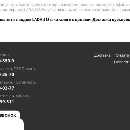
ия о товарах получена из открытых источников, в том числе с официа
ть автокраску LADA 418 Голубая планета, обязательно обращайте вним
планета с кодом LADA 418 в каталоге с ценами. Доставка курьером
азин:
Доставка
Оплата 
0-350-9
Новости
газин, ПВЗ Полоцк:
0-35-70
газин, ПВЗ Витебск:
0-03-77
те с юр. лицами:
-99-511
 ЗВОНОК
@gmail.com