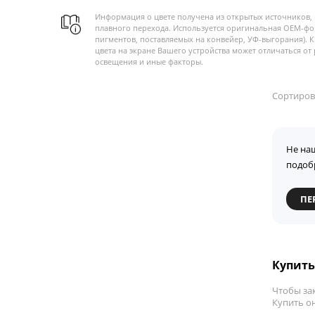
Информация о цвете получена из открытых источников, 
плавного перехода. Используется оригинальная OEM-фо
пигментов, поставляемых на конвейер, УФ-выгорания). 
цвета на экране Вашего устройства может отличаться от 
освещения и иные факторы.
Сортиров
Не на
подоб
ПЕ
Купить
Чтобы зак
Купить он