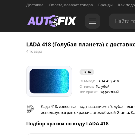
Доставка
Оплата, возврат товара
Бренды
Как подо
LADA 418 (Голубая планета) с доставк
4 товара
LADA
OEM-код:
LADA 418, 418
Оттенок:
Голубой
Тип краски:
Эффектный
Лада 418, известная под названием «Голубая плане
используется для окраски автомобилей Granta, Kalin
Подбор краски по коду LADA 418