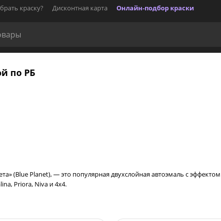
брать краску?
Дисконтная карта
Онлайн-подбор краски
ой по РБ
та» (Blue Planet), — это популярная двухслойная автоэмаль с эффектом 
a, Priora, Niva и 4x4.