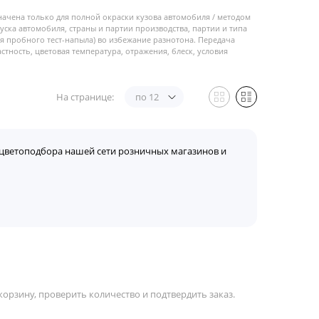
начена только для полной окраски кузова автомобиля / методом
пуска автомобиля, страны и партии производства, партии и типа
 пробного тест-напыла) во избежание разнотона. Передача
стность, цветовая температура, отражения, блеск, условия
На странице:
по 12
цветоподбора нашей сети розничных магазинов и
орзину, проверить количество и подтвердить заказ.