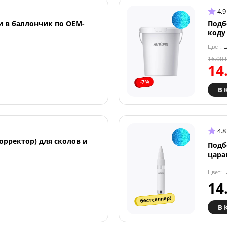
4.9
и в баллончик по OEM-
Подб
коду
Цвет:
L
16.00
14
-7%
В 
4.8
орректор) для сколов и
Подб
цара
Цвет:
L
14
бестселлер!
В 