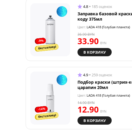
4.8
185 оценок
Заправка базовой краск
коду 375мл
Цвет:
LADA 418 (Голубая планета)
36.90
BYN
33.90
-9%
BYN
бестселлер!
В КОРЗИНУ
4.9
259 оценок
Подбор краски (штрих-к
царапин 20мл
Цвет:
LADA 418 (Голубая планета)
14.90
BYN
12.90
-14%
BYN
бестселлер!
В КОРЗИНУ