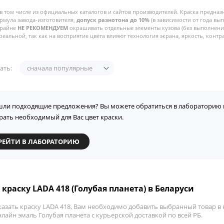
в том числе из официальных каталогов и сайтов производителей. Краска предназ
рмула завода-изготовителя,
допуск разнотона до 10%
(в зависимости от года вы
Крайне
НЕ РЕКОМЕНДУЕМ
окрашивать отдельные элементы кузова (без выполнения
реальной, так как на восприятие цвета влияют технология экрана, яркость, контра
ать:
сначала популярные
шли подходящие предложения? Вы можете обратиться в лабораторию 
рать необходимый для Вас цвет краски.
РЕЙТИ В ЛАБОРАТОРИЮ
 краску LADA 418 (Голубая планета) в Беларуси
азать краску LADA 418, Вам необходимо добавить выбранный товар в к
лайн эмаль Голубая планета с курьерской доставкой по всей РБ.