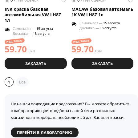
0
Нет оценок
0
Нет оценок
INK краска базовая
MACAW базовая автоэмаль
автомобильная VW LH8Z
1K VW LH8Z 1л
1л
Самовывоз —
15 августа
Доставка —
18 августа
Самовывоз —
15 августа
Доставка —
18 августа
под заказ
под заказ
59.70
59.70
BYN
BYN
ЗАКАЗАТЬ
ЗАКАЗАТЬ
1
Все
Не нашли подходящие предложения? Вы можете обратиться
в лабораторию цветоподбора нашей сети розничных
магазинов и подобрать необходимый для Вас цвет краски.
ПЕРЕЙТИ В ЛАБОРАТОРИЮ