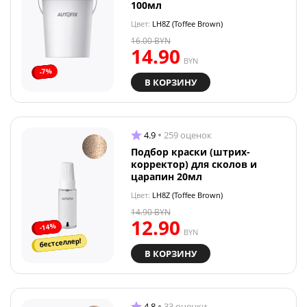
100мл
Цвет:
LH8Z (Toffee Brown)
16.00
BYN
14.90
BYN
-7%
В КОРЗИНУ
4.9
259 оценок
Подбор краски (штрих-
корректор) для сколов и
царапин 20мл
Цвет:
LH8Z (Toffee Brown)
14.90
BYN
12.90
-14%
BYN
бестселлер!
В КОРЗИНУ
4.8
33 оценки