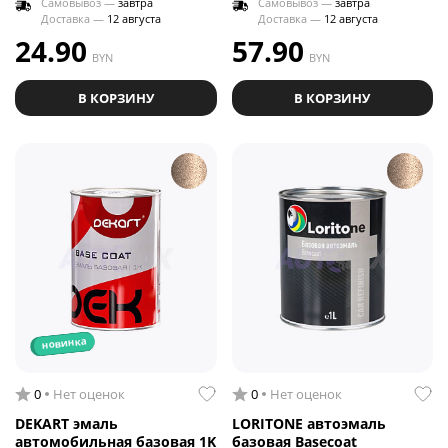
Самовывоз —
завтра
Самовывоз —
завтра
Доставка —
12 августа
Доставка —
12 августа
24.90
57.90
BYN
BYN
В КОРЗИНУ
В КОРЗИНУ
новинка
0
Нет оценок
0
Нет оценок
DEKART эмаль
LORITONE автоэмаль
автомобильная базовая 1K
базовая Basecoat