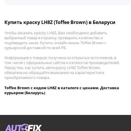
Купить краску LH8Z (Toffee Brown) в Беларуси
Чтобы заказать краску LH8Z, Вам необходимо добавить
выбранный товар в корзину, проверить количество и
подтвердить заказ. Купить онлайн эмаль Toffee Brown с
курьерской доставкой по всей РБ.
Информация о товарах получена из открытых источников, в
том числе с официальных сайтов и каталогов производителей.
Перед тем, как купить автокраску LH8Z Toffee Brown,
обязательно обращайте внимание на характеристики
приобретаемого товара.
Toffee Brown с кодом LH8Z в каталоге с ценами. Доставка
курьером (Беларусь)