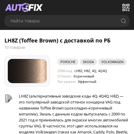
Найти товары
LH8Z (Toffee Brown) с доставкой по РБ
10 товаров
PORSCHE
SKODA
VOLKSWAGEN
OEM-код:
LH8Z, H8Z, 4Q, 4Q4Q
Оттенок:
Коричневый
Тип краски:
Эффектный
LH8Z (альтернативные заводские коды 4Q, 4Q4Q, H8Z) —
это популярный заводской оттенок концерна VAG под
названием Toffee Brown (шоколадно-коричневый
металлик). Эмаль с данным кодом выпускалась с 2009 по
2021 год и применялась для окраски многих автомобилей
группы VAG. В частности, этот цвет использовался на
моделях Volkswagen (таких как Amarok, Caddy, Polo, Beetle,