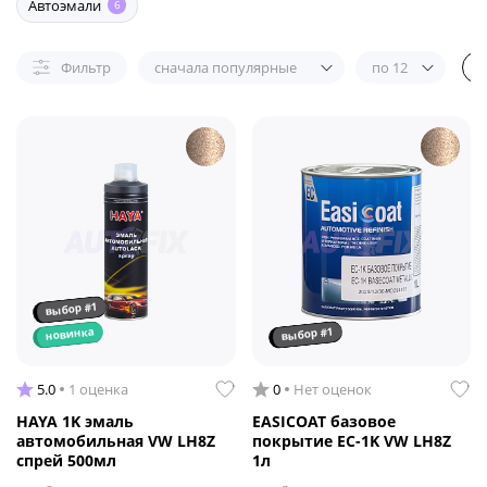
Автоэмали
6
Фильтр
сначала популярные
по 12
выбор #1
выбор #1
новинка
5.0
1 оценка
0
Нет оценок
HAYA 1K эмаль
EASICOAT базовое
автомобильная VW LH8Z
покрытие EC-1K VW LH8Z
спрей 500мл
1л