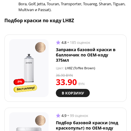
Bora, Golf, Jetta, Touran, Transporter, Touareg, Sharan, Tiguan,
Multivan и Passat).
Подбор краски по коду LH8Z
4.8
185 оценок
Заправка базовой краски в
баллончик по OEM-коду
375мл
Цвет:
LH8Z (Toffee Brown)
36.90
BYN
33.90
-9%
BYN
бестселлер!
В КОРЗИНУ
4.9
99 оценок
Подбор базовой краски (под
краскопульт) по OEM-коду