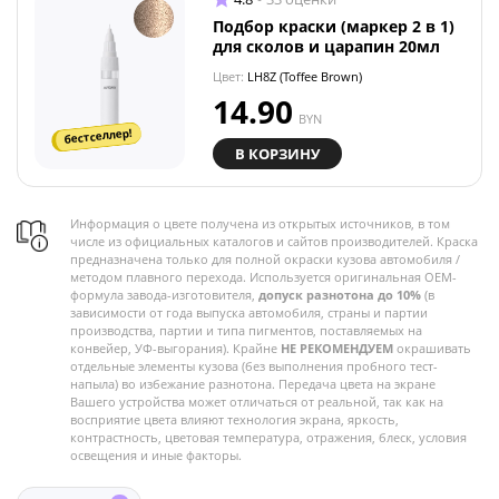
Подбор краски (маркер 2 в 1)
для сколов и царапин 20мл
Цвет:
LH8Z (Toffee Brown)
14.90
BYN
бестселлер!
В КОРЗИНУ
Информация о цвете получена из открытых источников, в том
числе из официальных каталогов и сайтов производителей. Краска
предназначена только для полной окраски кузова автомобиля /
методом плавного перехода. Используется оригинальная OEM-
формула завода-изготовителя,
допуск разнотона до 10%
(в
зависимости от года выпуска автомобиля, страны и партии
производства, партии и типа пигментов, поставляемых на
конвейер, УФ-выгорания). Крайне
НЕ РЕКОМЕНДУЕМ
окрашивать
отдельные элементы кузова (без выполнения пробного тест-
напыла) во избежание разнотона. Передача цвета на экране
Вашего устройства может отличаться от реальной, так как на
восприятие цвета влияют технология экрана, яркость,
контрастность, цветовая температура, отражения, блеск, условия
освещения и иные факторы.