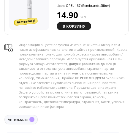
Цвет:
OPEL 137 (Rembrandt Silber)
14.90
BYN
бестселлер!
В КОРЗИНУ
Информация о цвете получена из открытых источников, в том
числе из официальных каталогов и сайтов производителей. Краска
предназначена только для полной окраски кузова автомобиля /
методом плавного перехода. Используется оригинальная OEM-
формула завода-изготовителя,
допуск разнотона до 10%
(в
зависимости от года выпуска автомобиля, страны и партии
производства, партии и типа пигментов, поставляемых на
конвейер, УФ-выгорания). Крайне
НЕ РЕКОМЕНДУЕМ
окрашивать
отдельные элементы кузова (без выполнения пробного тест-
напыла) во избежание разнотона. Передача цвета на экране
Вашего устройства может отличаться от реальной, так как на
восприятие цвета влияют технология экрана, яркость,
контрастность, цветовая температура, отражения, блеск, условия
освещения и иные факторы.
Автоэмали
1