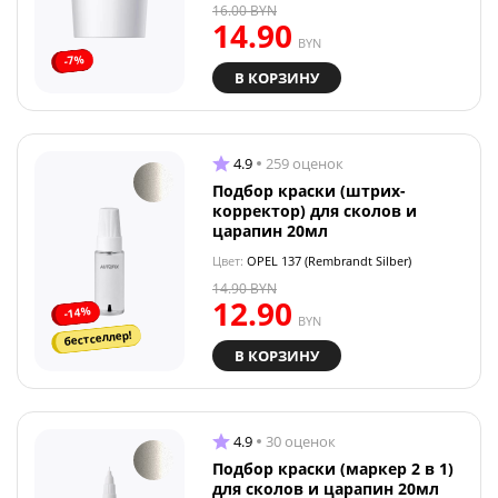
16.00
BYN
14.90
BYN
-7%
В КОРЗИНУ
4.9
259 оценок
Подбор краски (штрих-
корректор) для сколов и
царапин 20мл
Цвет:
OPEL 137 (Rembrandt Silber)
14.90
BYN
12.90
-14%
BYN
бестселлер!
В КОРЗИНУ
4.9
30 оценок
Подбор краски (маркер 2 в 1)
для сколов и царапин 20мл