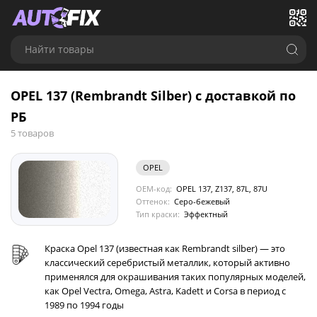
Найти товары
OPEL 137 (Rembrandt Silber) с доставкой по
РБ
5 товаров
OPEL
OEM-код:
OPEL 137, Z137, 87L, 87U
Оттенок:
Серо-бежевый
Тип краски:
Эффектный
Краска Opel 137 (известная как Rembrandt silber) — это
классический серебристый металлик, который активно
применялся для окрашивания таких популярных моделей,
как Opel Vectra, Omega, Astra, Kadett и Corsa в период с
1989 по 1994 годы