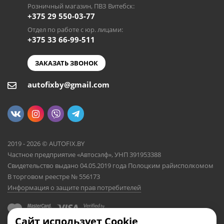
Розничный магазин, ПВЗ Витебск:
+375 29 550-03-77
Отдел по работе с юр. лицами:
+375 33 66-99-511
ЗАКАЗАТЬ ЗВОНОК
autofixby@gmail.com
2019 - 2026 © AUTOFIX.BY
Частное предприятие «Автосэлф», УНП 391953388
Свидетельство выдано 04.05.2019 года Полоцким райисполкомом
В торговом реестре № 556173
Информация о защите прав потребителей
Сайт использует Cookie