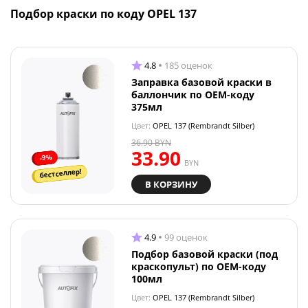
Подбор краски по коду OPEL 137
4.8
185 оценок
Заправка базовой краски в
баллончик по OEM-коду
375мл
Цвет:
OPEL 137 (Rembrandt Silber)
36.90
BYN
33.90
-9%
BYN
бестселлер!
В КОРЗИНУ
4.9
99 оценок
Подбор базовой краски (под
краскопульт) по OEM-коду
100мл
Цвет:
OPEL 137 (Rembrandt Silber)