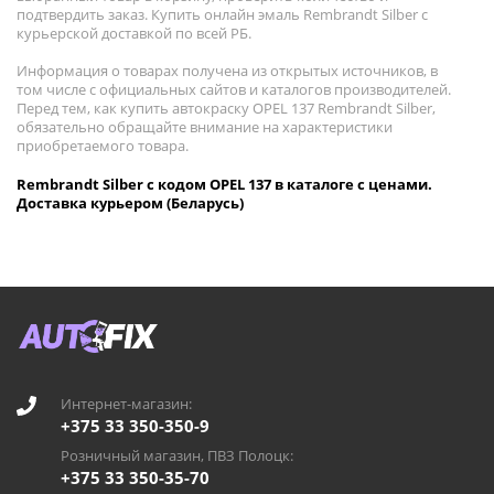
подтвердить заказ. Купить онлайн эмаль Rembrandt Silber с
курьерской доставкой по всей РБ.
Информация о товарах получена из открытых источников, в
том числе с официальных сайтов и каталогов производителей.
Перед тем, как купить автокраску OPEL 137 Rembrandt Silber,
обязательно обращайте внимание на характеристики
приобретаемого товара.
Rembrandt Silber с кодом OPEL 137 в каталоге с ценами.
Доставка курьером (Беларусь)
Интернет-магазин:
+375 33 350-350-9
Розничный магазин, ПВЗ Полоцк:
+375 33 350-35-70