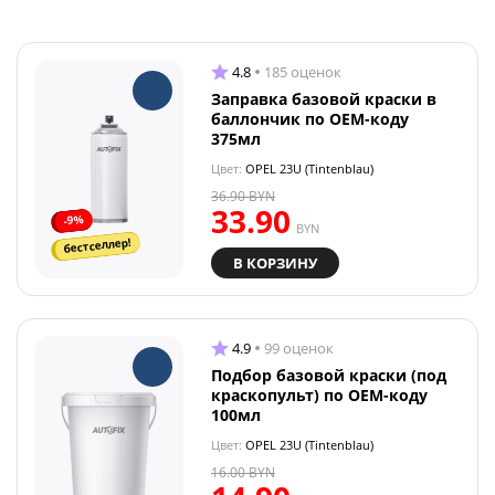
4.8
185 оценок
Заправка базовой краски в
баллончик по OEM-коду
375мл
Цвет:
OPEL 23U (Tintenblau)
36.90
BYN
33.90
-9%
BYN
бестселлер!
В КОРЗИНУ
4.9
99 оценок
Подбор базовой краски (под
краскопульт) по OEM-коду
100мл
Цвет:
OPEL 23U (Tintenblau)
16.00
BYN