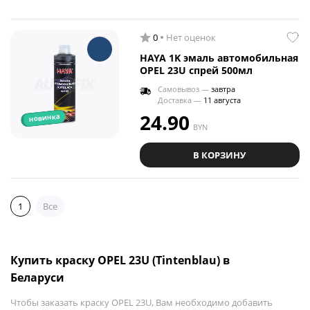
0
Нет оценок
HAYA 1K эмаль автомобильная
OPEL 23U спрей 500мл
Самовывоз —
завтра
Доставка —
11 августа
24.90
новинка
BYN
В КОРЗИНУ
1
Все
Купить краску OPEL 23U (Tintenblau) в
Беларуси
Чтобы заказать краску OPEL 23U, Вам необходимо добавить