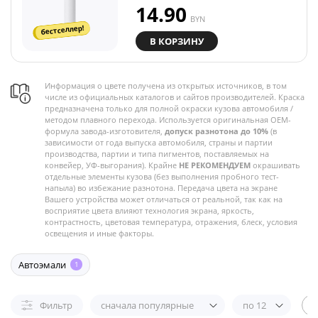
14.90
BYN
бестселлер!
В КОРЗИНУ
Информация о цвете получена из открытых источников, в том
числе из официальных каталогов и сайтов производителей. Краска
предназначена только для полной окраски кузова автомобиля /
методом плавного перехода. Используется оригинальная OEM-
формула завода-изготовителя,
допуск разнотона до 10%
(в
зависимости от года выпуска автомобиля, страны и партии
производства, партии и типа пигментов, поставляемых на
конвейер, УФ-выгорания). Крайне
НЕ РЕКОМЕНДУЕМ
окрашивать
отдельные элементы кузова (без выполнения пробного тест-
напыла) во избежание разнотона. Передача цвета на экране
Вашего устройства может отличаться от реальной, так как на
восприятие цвета влияют технология экрана, яркость,
контрастность, цветовая температура, отражения, блеск, условия
освещения и иные факторы.
Автоэмали
1
Фильтр
сначала популярные
по 12