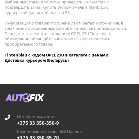
выбранный товар в корзину, проверить количество и
подтвердить заказ. Купить онлайн эмаль Tintenblau с
курьерской доставкой по всей РБ.
Информация о товарах получена из открытых источников, в
том числе с официальных сайтов и каталогов производителей.
Перед тем, как купить автокраску OPEL 23U Tintenblau,
обязательно обращайте внимание на характеристики
приобретаемого товара.
Tintenblau с кодом OPEL 23U в каталоге с ценами.
Доставка курьером (Беларусь)
Интернет-магазин:
+375 33 350-350-9
Розничный магазин, ПВЗ Полоцк:
+375 33 350-35-70