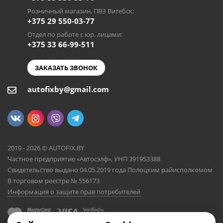
Розничный магазин, ПВЗ Витебск:
+375 29 550-03-77
Отдел по работе с юр. лицами:
+375 33 66-99-511
ЗАКАЗАТЬ ЗВОНОК
autofixby@gmail.com
2019 - 2026 © AUTOFIX.BY
Частное предприятие «Автосэлф», УНП 391953388
Свидетельство выдано 04.05.2019 года Полоцким райисполкомом
В торговом реестре № 556173
Информация о защите прав потребителей