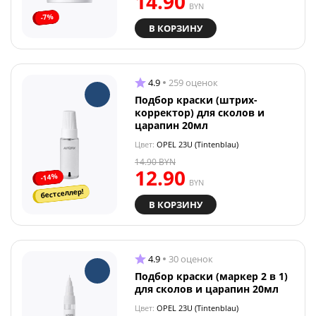
14.90
BYN
-7%
В КОРЗИНУ
4.9
259 оценок
Подбор краски (штрих-
корректор) для сколов и
царапин 20мл
Цвет:
OPEL 23U (Tintenblau)
14.90
BYN
12.90
-14%
BYN
бестселлер!
В КОРЗИНУ
4.9
30 оценок
Подбор краски (маркер 2 в 1)
для сколов и царапин 20мл
Цвет:
OPEL 23U (Tintenblau)