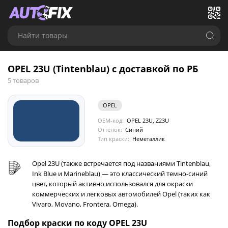
Найти товары
OPEL 23U (Tintenblau) с доставкой по РБ
5 товаров
OPEL
OEM-код:
OPEL 23U, Z23U
Оттенок:
Синий
Тип краски:
Неметаллик
Opel 23U (также встречается под названиями Tintenblau,
Ink Blue и Marineblau) — это классический темно-синий
цвет, который активно использовался для окраски
коммерческих и легковых автомобилей Opel (таких как
Vivaro, Movano, Frontera, Omega).
Подбор краски по коду OPEL 23U