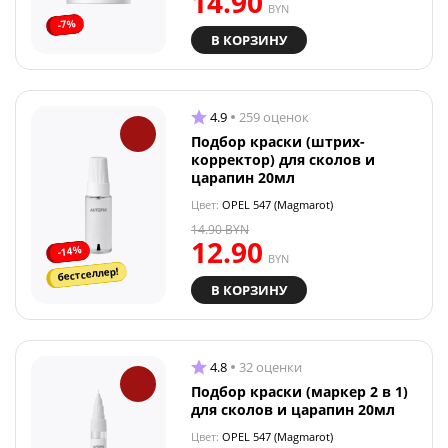
14.90
BYN
-7%
В КОРЗИНУ
4.9
259 оценок
Подбор краски (штрих-
корректор) для сколов и
царапин 20мл
Цвет:
OPEL 547 (Magmarot)
14.90
BYN
12.90
-14%
BYN
бестселлер!
В КОРЗИНУ
4.8
32 оценки
Подбор краски (маркер 2 в 1)
для сколов и царапин 20мл
Цвет:
OPEL 547 (Magmarot)