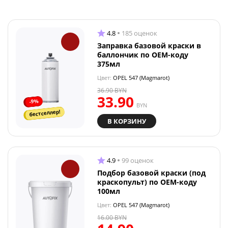
4.8
185 оценок
Заправка базовой краски в
баллончик по OEM-коду
375мл
Цвет:
OPEL 547 (Magmarot)
36.90
BYN
33.90
-9%
BYN
бестселлер!
В КОРЗИНУ
4.9
99 оценок
Подбор базовой краски (под
краскопульт) по OEM-коду
100мл
Цвет:
OPEL 547 (Magmarot)
16.00
BYN