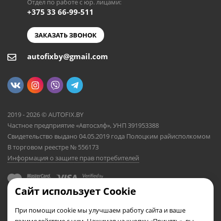
Отдел по работе с юр. лицами:
+375 33 66-99-511
ЗАКАЗАТЬ ЗВОНОК
autofixby@gmail.com
2019 - 2026 © AUTOFIX.BY
Частное предприятие «Автосэлф», УНП 391953388
Свидетельство выдано 04.05.2019 года Полоцким райисполкомом
В торговом реестре № 556173
Информация о защите прав потребителей
Сайт использует Cookie
При помощи cookie мы улучшаем работу сайта и ваше