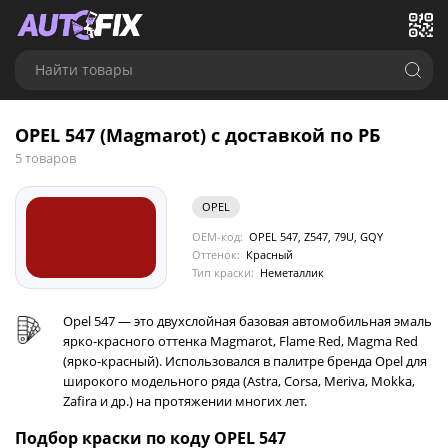
Найти товары
OPEL 547 (Magmarot) с доставкой по РБ
5 товаров
OPEL
OEM-код:
OPEL 547, Z547, 79U, GQY
Оттенок:
Красный
Тип краски:
Неметаллик
Opel 547 — это двухслойная базовая автомобильная эмаль
ярко-красного оттенка Magmarot, Flame Red, Magma Red
(ярко-красный). Использовался в палитре бренда Opel для
широкого модельного ряда (Astra, Corsa, Meriva, Mokka,
Zafira и др.) на протяжении многих лет.
Подбор краски по коду OPEL 547