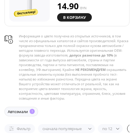
14.90
BYN
бестселлер!
В КОРЗИНУ
Информация о цвете получена из открытых источников, в том
числе из официальных каталогов и сайтов производителей. Краска
предназначена только для полной окраски кузова автомобиля /
методом плавного перехода. Используется оригинальная OEM-
формула завода-изготовителя,
допуск разнотона до 10%
(в
зависимости от года выпуска автомобиля, страны и партии
производства, партии и типа пигментов, поставляемых на
конвейер, УФ-выгорания). Крайне
НЕ РЕКОМЕНДУЕМ
окрашивать
отдельные элементы кузова (без выполнения пробного тест-
напыла) во избежание разнотона. Передача цвета на экране
Вашего устройства может отличаться от реальной, так как на
восприятие цвета влияют технология экрана, яркость,
контрастность, цветовая температура, отражения, блеск, условия
освещения и иные факторы.
Автоэмали
1
Фильтр
сначала популярные
по 12