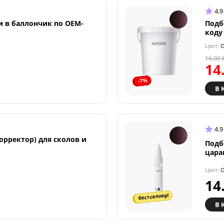
4.9
и в баллончик по OEM-
Подб
коду
Цвет:
O
16.00
14
-7%
В 
4.9
орректор) для сколов и
Подб
цара
Цвет:
O
14
бестселлер!
В 