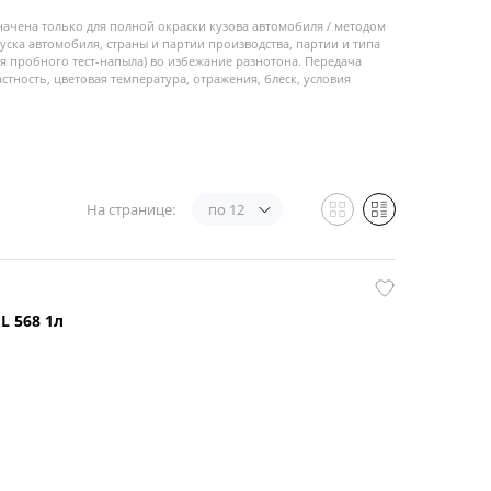
начена только для полной окраски кузова автомобиля / методом
пуска автомобиля, страны и партии производства, партии и типа
 пробного тест-напыла) во избежание разнотона. Передача
стность, цветовая температура, отражения, блеск, условия
На странице:
по 12
L 568 1л