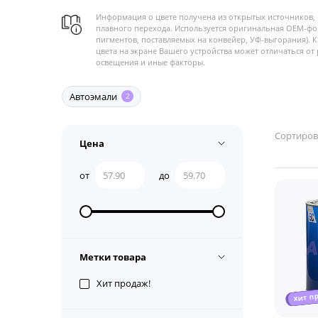
Информация о цвете получена из открытых источников, 
плавного перехода. Используется оригинальная OEM-фо
пигментов, поставляемых на конвейер, УФ-выгорания). 
цвета на экране Вашего устройства может отличаться от 
освещения и иные факторы.
Автоэмали
2
Сортиров
Цена
от
до
Метки товара
Хит продаж!
хит п