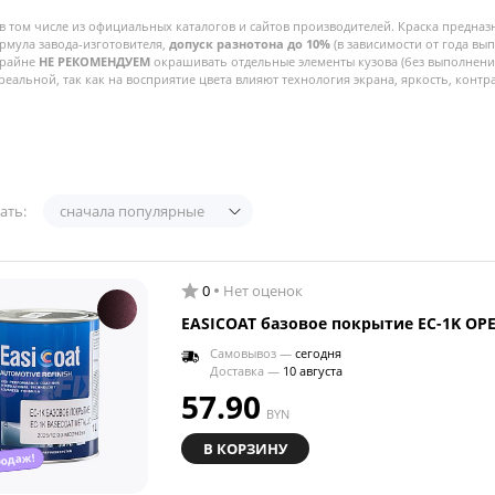
в том числе из официальных каталогов и сайтов производителей. Краска предназ
рмула завода-изготовителя,
допуск разнотона до 10%
(в зависимости от года вы
Крайне
НЕ РЕКОМЕНДУЕМ
окрашивать отдельные элементы кузова (без выполнения
реальной, так как на восприятие цвета влияют технология экрана, яркость, контра
ать:
сначала популярные
0
Нет оценок
EASICOAT базовое покрытие EC-1K OPE
Самовывоз —
сегодня
Доставка —
10 августа
57.90
BYN
В КОРЗИНУ
родаж!