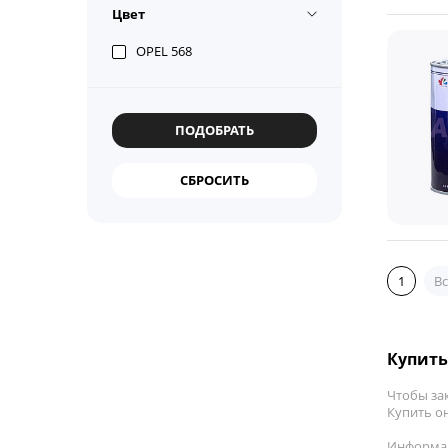
Цвет
OPEL 568
1
Вс
Купить 
Чтобы зак
Купить он
Информац