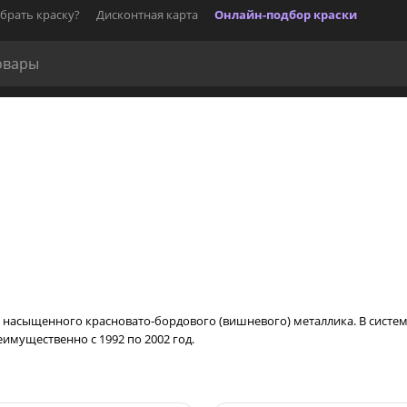
брать краску?
Дисконтная карта
Онлайн-подбор краски
ер насыщенного красновато-бордового (вишневого) металлика. В систе
еимущественно с 1992 по 2002 год.