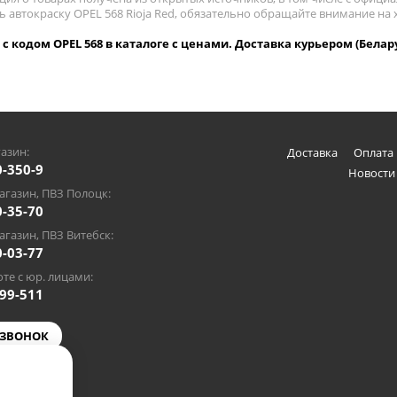
ь автокраску OPEL 568 Rioja Red, обязательно обращайте внимание на
d с кодом OPEL 568 в каталоге с ценами. Доставка курьером (Белар
азин:
Доставка
Оплата 
0-350-9
Новости
газин, ПВЗ Полоцк:
0-35-70
газин, ПВЗ Витебск:
0-03-77
те с юр. лицами:
-99-511
 ЗВОНОК
@gmail.com