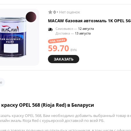
0
Нет оценок
MACAW базовая автоэмаль 1K OPEL 56
Самовывоз —
12 августа
Доставка —
13 августа
под заказ
59.70
BYN
ЗАКАЗАТЬ
е
краску OPEL 568 (Rioja Red) в Беларуси
азать краску OPEL 568, Вам необходимо добавить выбранный товар в к
лайн эмаль Rioja Red с курьерской доставкой по всей РБ.
ия о товарах получена из открытых источников, в том числе с официа