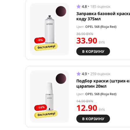
4.8
185 оценок
Заправка базовой краск
коду 375мл
Цвет:
OPEL 568 (Rioja Red)
36.90
BYN
33.90
-9%
BYN
бестселлер!
В КОРЗИНУ
4.9
259 оценок
Подбор краски (штрих-к
царапин 20мл
Цвет:
OPEL 568 (Rioja Red)
14.90
BYN
12.90
-14%
BYN
бестселлер!
В КОРЗИНУ