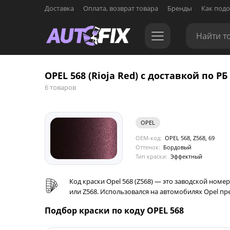
Доставка
Оплата, возврат товара
Бренды
Как подо
OPEL 568 (Rioja Red) с доставкой по РБ
6 товаров
OPEL
OEM-код:
OPEL 568, Z568, 69
Оттенок:
Бордовый
Тип краски:
Эффектный
Код краски Opel 568 (Z568) — это заводской ном
или Z568. Использовался на автомобилях Opel пр
Подбор краски по коду OPEL 568