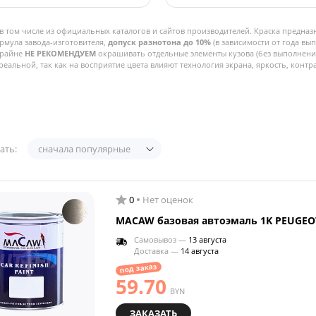
в том числе из официальных каталогов и сайтов производителей. Краска предназ
рмула завода-изготовителя,
допуск разнотона до 10%
(в зависимости от года вы
Крайне
НЕ РЕКОМЕНДУЕМ
окрашивать отдельные элементы кузова (без выполнения
реальной, так как на восприятие цвета влияют технология экрана, яркость, контра
ать:
сначала популярные
0
Нет оценок
MACAW базовая автоэмаль 1K PEUGEO
Самовывоз —
13 августа
Доставка —
14 августа
под заказ
59.70
BYN
ЗАКАЗАТЬ