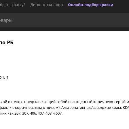
брать краску?
Дисконтная карта
Онлайн-подбор краски
по РБ
1, J1
дской оттенок, представляющий собой насыщенный коричнево-серый мет
ьт» с коричневатым отливом). Альтернативные/заводские коды: KDA, K
 как 207, 307, 406, 407, 408 и 607.