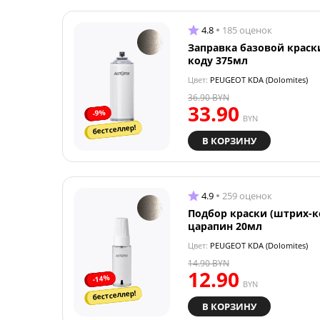
4.8
185 оценок
Заправка базовой краск
коду 375мл
Цвет:
PEUGEOT KDA (Dolomites)
36.90
BYN
33.90
-9%
BYN
бестселлер!
В КОРЗИНУ
4.9
259 оценок
Подбор краски (штрих-к
царапин 20мл
Цвет:
PEUGEOT KDA (Dolomites)
14.90
BYN
12.90
-14%
BYN
бестселлер!
В КОРЗИНУ