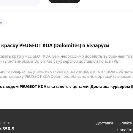
е
 краску PEUGEOT KDA (Dolomites) в Беларуси
казать краску PEUGEOT KDA, Вам необходимо добавить выбранный това
пить онлайн эмаль Dolomites с курьерской доставкой по всей РБ.
ия о товарах получена из открытых источников, в том числе с официа
ть автокраску PEUGEOT KDA Dolomites, обязательно обращайте вниман
s с кодом PEUGEOT KDA в каталоге с ценами. Доставка курьером (
азин:
Доставка
Оплата 
0-350-9
Новости