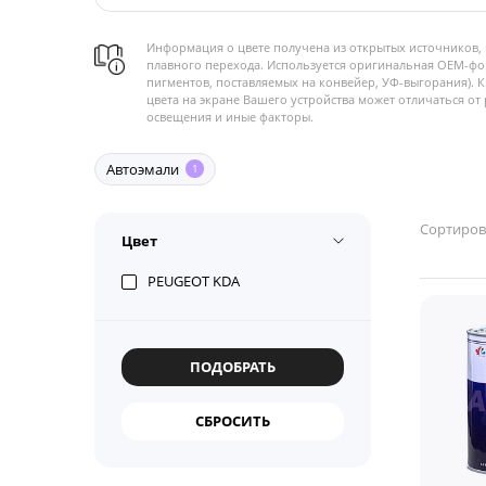
Информация о цвете получена из открытых источников, 
плавного перехода. Используется оригинальная OEM-фо
пигментов, поставляемых на конвейер, УФ-выгорания). 
цвета на экране Вашего устройства может отличаться от 
освещения и иные факторы.
Автоэмали
1
Сортиров
Цвет
PEUGEOT KDA