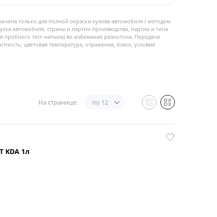
начена только для полной окраски кузова автомобиля / методом
пуска автомобиля, страны и партии производства, партии и типа
 пробного тест-напыла) во избежание разнотона. Передача
стность, цветовая температура, отражения, блеск, условия
На странице:
по 12
T KDA 1л