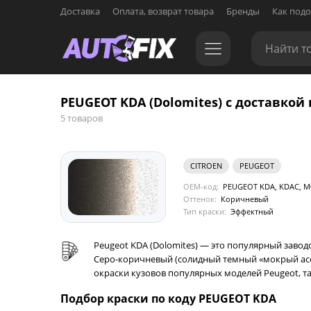
Доставка
Оплата, возврат товара
Бренды
Как подо
PEUGEOT KDA (Dolomites) с доставкой 
5 товаров
CITROEN
PEUGEOT
OEM-код:
PEUGEOT KDA, KDAC, M0J
Оттенок:
Коричневый
Тип краски:
Эффектный
Peugeot KDA (Dolomites) — это популярный заво
Серо-коричневый (солидный темный «мокрый асфал
окраски кузовов популярных моделей Peugeot, таких
Подбор краски по коду PEUGEOT KDA