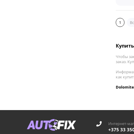
1
Вс
Купить
Чтобы за
заказ. Ку
Информац
как купи
Dolomite
Интернет-маг
+375 33 35