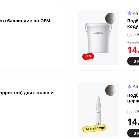
4.9
и в баллончик по OEM-
Подб
коду
Цвет:
P
16.00
14
-7%
В 
4.8
орректор) для сколов и
Подб
цара
Цвет:
P
14
бестселлер!
В 