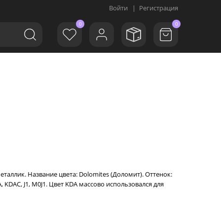
Войти
|
Регистрация
0
0
аллик. Название цвета: Dolomites (Доломит). Оттенок:
DAC, J1, M0J1. Цвет KDA массово использовался для