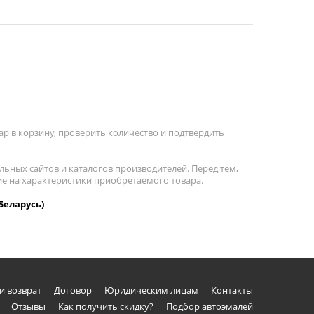
р в корзину, проверить количество и подтвердить
льных сайтов и каталогов производителей. Перед тем,
ие на характеристики приобретаемого товара.
Беларусь)
и возврат
Договор
Юридическим лицам
Контакты
Отзывы
Как получить скидку?
Подбор автоэмалей