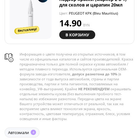
для сколов и царапин 20мл
Цвет:
PEUGEOT KPK (Bleu Mauritius)
14.90
BYN
бестселлер!
В КОРЗИНУ
Информация о цвете получена из открытых источников, в том
числе из официальных каталогов и сайтов производителей. Краска
предназначена только для полной окраски кузова автомобиля /
методом плавного перехода. Используется оригинальная OEM-
формула завода-изготовителя,
допуск разнотона до 10%
(в
зависимости от года выпуска автомобиля, страны и партии
производства, партии и типа пигментов, поставляемых на
конвейер, УФ-выгорания). Крайне
НЕ РЕКОМЕНДУЕМ
окрашивать
отдельные элементы кузова (без выполнения пробного тест-
напыла) во избежание разнотона. Передача цвета на экране
Вашего устройства может отличаться от реальной, так как на
восприятие цвета влияют технология экрана, яркость,
контрастность, цветовая температура, отражения, блеск, условия
освещения и иные факторы.
Автоэмали
4