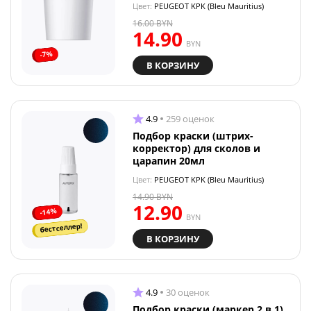
Цвет:
PEUGEOT KPK (Bleu Mauritius)
16.00
BYN
14.90
BYN
-7%
В КОРЗИНУ
4.9
259 оценок
Подбор краски (штрих-
корректор) для сколов и
царапин 20мл
Цвет:
PEUGEOT KPK (Bleu Mauritius)
14.90
BYN
12.90
-14%
BYN
бестселлер!
В КОРЗИНУ
4.9
30 оценок
Подбор краски (маркер 2 в 1)