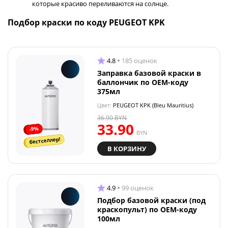
которые красиво переливаются на солнце.
Подбор краски по коду PEUGEOT KPK
4.8
185 оценок
Заправка базовой краски в
баллончик по OEM-коду
375мл
Цвет:
PEUGEOT KPK (Bleu Mauritius)
36.90
BYN
33.90
-9%
BYN
бестселлер!
В КОРЗИНУ
4.9
99 оценок
Подбор базовой краски (под
краскопульт) по OEM-коду
100мл