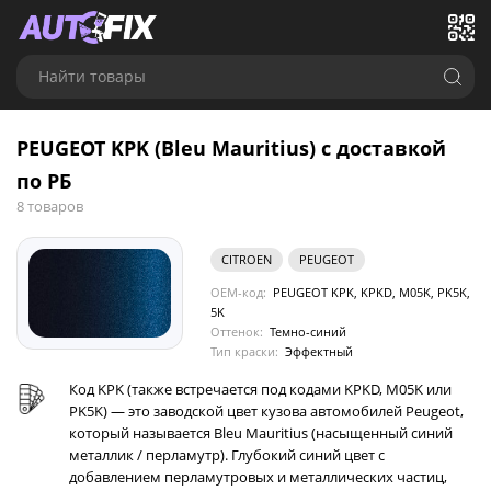
Найти товары
PEUGEOT KPK (Bleu Mauritius) с доставкой
по РБ
8 товаров
CITROEN
PEUGEOT
OEM-код:
PEUGEOT KPK, KPKD, M05K, PK5K,
5K
Оттенок:
Темно-синий
Тип краски:
Эффектный
Код KPK (также встречается под кодами KPKD, M05K или
PK5K) — это заводской цвет кузова автомобилей Peugeot,
который называется Bleu Mauritius (насыщенный синий
металлик / перламутр). Глубокий синий цвет с
добавлением перламутровых и металлических частиц,