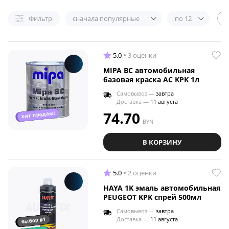
Фильтр
сначала популярные
по 12
5.0
3 оценки
MIPA BC автомобильная
базовая краска AC KPK 1л
Самовывоз —
завтра
Доставка —
11 августа
74.70
хит продаж!
BYN
В КОРЗИНУ
5.0
2 оценки
HAYA 1K эмаль автомобильная
PEUGEOT KPK спрей 500мл
Самовывоз —
завтра
выбор #1
Доставка —
11 августа