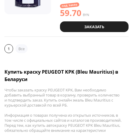
под заказ
59.70
BYN
ЗАКАЗАТЬ
1
Все
Купить краску PEUGEOT KPK (Bleu Mauritius) в
Беларуси
Чтобы заказать краску PEUGEOT KPK, Вам необходимо
добавить выбранный товар в корзину, проверить количество
и подтвердить заказ. Купить онлайн эмаль Bleu Mauritius с
курьерской доставкой по всей РБ.
Информация о товарах получена из открытых источников, в
том числе с официальных сайтов и каталогов производителей.
Перед тем, как купить автокраску PEUGEOT KPK Bleu Mauritius,
обязательно обращайте внимание на характеристики