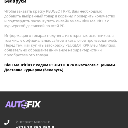
Беларуси
Чтобы заказать краску PEUGEOT KPK, Вам необходимо
добавить выбранный товар в корзину, проверить количество
и подтвердить заказ. Купить онлайн эмаль Bleu Mauritius с
курьерской доставкой по всей РБ.
Информация о товарах получена из открытых источников, в
том числе с официальных сайтов и каталогов производителей.
Перед тем, как купить автокраску PEUGEOT KPK Bleu Mauritius,
обязательно обращайте внимание на характеристики
приобретаемого товара.
Bleu Mauritius с кодом PEUGEOT KPK в каталоге с ценами.
Доставка курьером (Беларусь)
Интернет-магазин:
+375 33 350-350-9