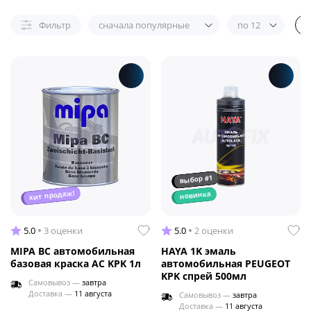
Фильтр
сначала популярные
по 12
выбор #1
хит продаж!
новинка
5.0
3 оценки
5.0
2 оценки
MIPA BC автомобильная
HAYA 1K эмаль
базовая краска AC KPK 1л
автомобильная PEUGEOT
KPK спрей 500мл
Самовывоз —
завтра
Доставка —
11 августа
Самовывоз —
завтра
Доставка —
11 августа