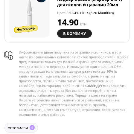
для сколов и царапин 20мл
Цвет:
PEUGEOT KPK (Bleu Mauritius)
14.90
BYN
бестселлер!
В КОРЗИНУ
Информация о цвете получена из открытых источников, в том
числе из официальных каталогов и сайтов производителей. Краска
предназначена только для полной окраски кузова автомобиля /
методом плавного перехода. Используется оригинальная OEM-
формула завода-изготовителя,
допуск разнотона до 10%
(в
зависимости от года выпуска автомобиля, страны и партии
производства, партии и типа пигментов, поставляемых на
конвейер, УФ-выгорания). Крайне
НЕ РЕКОМЕНДУЕМ
окрашивать
отдельные элементы кузова (без выполнения пробного тест-
напыла) во избежание разнотона. Передача цвета на экране
Вашего устройства может отличаться от реальной, так как на
восприятие цвета влияют технология экрана, яркость,
контрастность, цветовая температура, отражения, блеск, условия
освещения и иные факторы.
Автоэмали
4