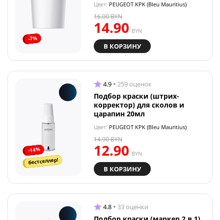
Цвет:
PEUGEOT KPK (Bleu Mauritius)
16.00
BYN
14.90
BYN
-7%
В КОРЗИНУ
4.9
259 оценок
Подбор краски (штрих-
корректор) для сколов и
царапин 20мл
Цвет:
PEUGEOT KPK (Bleu Mauritius)
14.90
BYN
12.90
-14%
BYN
бестселлер!
В КОРЗИНУ
4.8
33 оценки
Подбор краски (маркер 2 в 1)