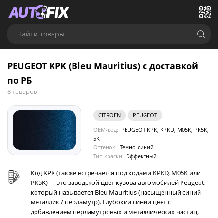
Найти товары
PEUGEOT KPK (Bleu Mauritius) с доставкой
по РБ
8 товаров
CITROEN
PEUGEOT
OEM-код:
PEUGEOT KPK, KPKD, M05K, PK5K,
5K
Оттенок:
Темно-синий
Тип краски:
Эффектный
Код KPK (также встречается под кодами KPKD, M05K или
PK5K) — это заводской цвет кузова автомобилей Peugeot,
который называется Bleu Mauritius (насыщенный синий
металлик / перламутр). Глубокий синий цвет с
добавлением перламутровых и металлических частиц,