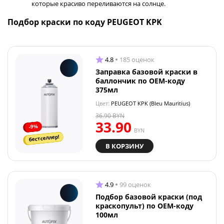
которые красиво переливаются на солнце.
Подбор краски по коду PEUGEOT KPK
4.8
185 оценок
Заправка базовой краски в
баллончик по OEM-коду
375мл
Цвет:
PEUGEOT KPK (Bleu Mauritius)
36.90
BYN
33.90
-9%
BYN
бестселлер!
В КОРЗИНУ
4.9
99 оценок
Подбор базовой краски (под
краскопульт) по OEM-коду
100мл