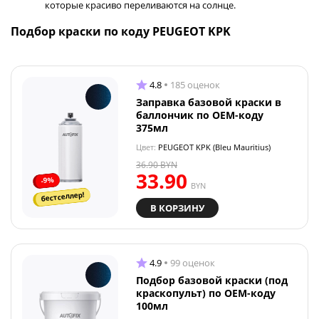
которые красиво переливаются на солнце.
Подбор краски по коду PEUGEOT KPK
4.8
185 оценок
Заправка базовой краски в
баллончик по OEM-коду
375мл
Цвет:
PEUGEOT KPK (Bleu Mauritius)
36.90
BYN
33.90
-9%
BYN
бестселлер!
В КОРЗИНУ
4.9
99 оценок
Подбор базовой краски (под
краскопульт) по OEM-коду
100мл