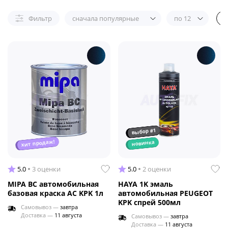
Фильтр
сначала популярные
по 12
выбор #1
хит продаж!
новинка
5.0
3 оценки
5.0
2 оценки
MIPA BC автомобильная
HAYA 1K эмаль
базовая краска AC KPK 1л
автомобильная PEUGEOT
KPK спрей 500мл
Самовывоз —
завтра
Доставка —
11 августа
Самовывоз —
завтра
Доставка —
11 августа