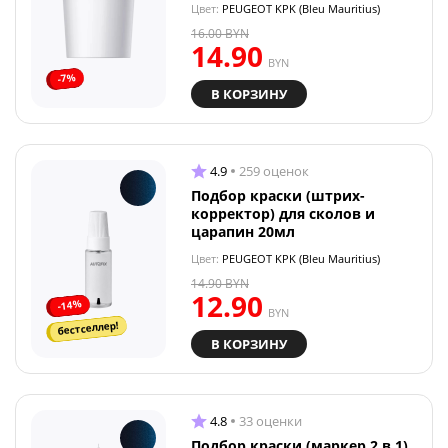
Цвет:
PEUGEOT KPK (Bleu Mauritius)
16.00
BYN
14.90
BYN
-7%
В КОРЗИНУ
4.9
259 оценок
Подбор краски (штрих-
корректор) для сколов и
царапин 20мл
Цвет:
PEUGEOT KPK (Bleu Mauritius)
14.90
BYN
12.90
-14%
BYN
бестселлер!
В КОРЗИНУ
4.8
33 оценки
Подбор краски (маркер 2 в 1)