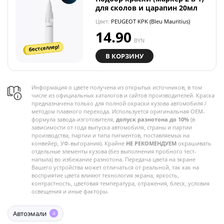
для сколов и царапин 20мл
Цвет:
PEUGEOT KPK (Bleu Mauritius)
14.90
BYN
бестселлер!
В КОРЗИНУ
Информация о цвете получена из открытых источников, в том
числе из официальных каталогов и сайтов производителей. Краска
предназначена только для полной окраски кузова автомобиля /
методом плавного перехода. Используется оригинальная OEM-
формула завода-изготовителя,
допуск разнотона до 10%
(в
зависимости от года выпуска автомобиля, страны и партии
производства, партии и типа пигментов, поставляемых на
конвейер, УФ-выгорания). Крайне
НЕ РЕКОМЕНДУЕМ
окрашивать
отдельные элементы кузова (без выполнения пробного тест-
напыла) во избежание разнотона. Передача цвета на экране
Вашего устройства может отличаться от реальной, так как на
восприятие цвета влияют технология экрана, яркость,
контрастность, цветовая температура, отражения, блеск, условия
освещения и иные факторы.
Автоэмали
4