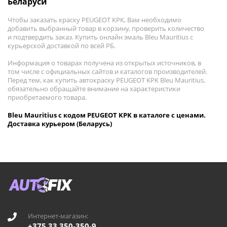
Беларуси
Чтобы заказать краску PEUGEOT KPK, Вам необходимо
добавить выбранный товар в корзину, проверить количество
и подтвердить заказ. Купить онлайн эмаль Bleu Mauritius с
курьерской доставкой по всей РБ.
Информация о товарах получена из открытых источников, в
том числе с официальных сайтов и каталогов производителей.
Перед тем, как купить автокраску PEUGEOT KPK Bleu Mauritius,
обязательно обращайте внимание на характеристики
приобретаемого товара.
Bleu Mauritius с кодом PEUGEOT KPK в каталоге с ценами.
Доставка курьером (Беларусь)
Интернет-магазин:
+375 33 350-350-9