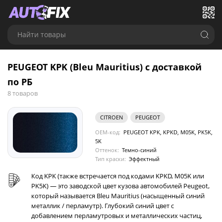
Найти товары
PEUGEOT KPK (Bleu Mauritius) с доставкой
по РБ
8 товаров
CITROEN
PEUGEOT
OEM-код:
PEUGEOT KPK, KPKD, M05K, PK5K,
5K
Оттенок:
Темно-синий
Тип краски:
Эффектный
Код KPK (также встречается под кодами KPKD, M05K или
PK5K) — это заводской цвет кузова автомобилей Peugeot,
который называется Bleu Mauritius (насыщенный синий
металлик / перламутр). Глубокий синий цвет с
добавлением перламутровых и металлических частиц,