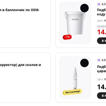
4.9
и в баллончик по OEM-
Подб
коду
Цвет:
R
16.00
14
-7%
В 
4.8
орректор) для сколов и
Подб
цара
Цвет:
R
14
бестселлер!
В 