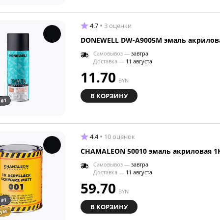
4.7
3 оценки
DONEWELL DW-A9005M эмаль акрилова
Самовывоз —
завтра
Доставка —
11 августа
11.70
BYN
В КОРЗИНУ
 #1
4.4
10 оценок
CHAMALEON 50010 эмаль акриловая 1К
Самовывоз —
завтра
Доставка —
11 августа
59.70
BYN
 #1
В КОРЗИНУ
иум