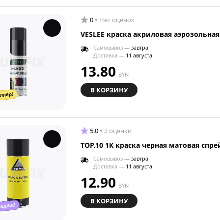
0
Нет оценок
VESLEE краска акриловая аэрозольна
Самовывоз —
завтра
Доставка —
11 августа
13.80
BYN
В КОРЗИНУ
ллер!
5.0
2 оценки
TOP.10 1К краска черная матовая спре
Самовывоз —
завтра
Доставка —
11 августа
12.90
BYN
В КОРЗИНУ
родаж!