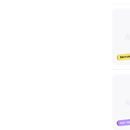
бестсе
хит п