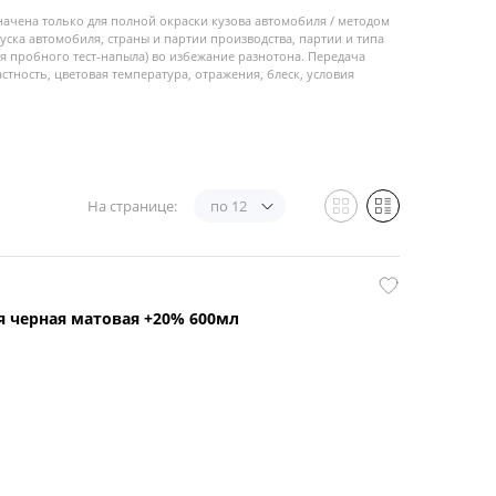
начена только для полной окраски кузова автомобиля / методом
пуска автомобиля, страны и партии производства, партии и типа
 пробного тест-напыла) во избежание разнотона. Передача
стность, цветовая температура, отражения, блеск, условия
На странице:
по 12
 черная матовая +20% 600мл