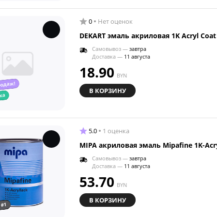
0
Нет оценок
DEKART эмаль акриловая 1K Acryl Coat
Самовывоз —
завтра
Доставка —
11 августа
18.90
BYN
родаж!
В КОРЗИНУ
ка
5.0
1 оценка
MIPA акриловая эмаль Mipafine 1K-Acry
Самовывоз —
завтра
Доставка —
11 августа
53.70
BYN
В КОРЗИНУ
 #1