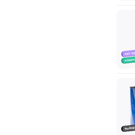
хит п
новин
выбор