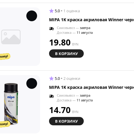
5.0
1 оценка
MIPA 1K краска акриловая Winner чер
Самовывоз —
завтра
Доставка —
11 августа
19.80
BYN
В КОРЗИНУ
ллер!
5.0
2 оценки
MIPA 1K краска акриловая Winner чер
Самовывоз —
завтра
Доставка —
11 августа
14.70
BYN
В КОРЗИНУ
ллер!