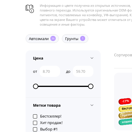
Информация о цвете получена из открытых источников, 
плавного перехода. Используется оригинальная OEM-фо
пигментов, поставляемых на конвейер, УФ-выгорания). 
цвета на экране Вашего устройства может отличаться от 
освещения и иные факторы.
Автоэмали
Грунты
36
1
Сортиров
Цена
от
до
-17%
Метки товара
бестсе
прем
Бестселлер!
новин
Хит продаж!
Выбор #1