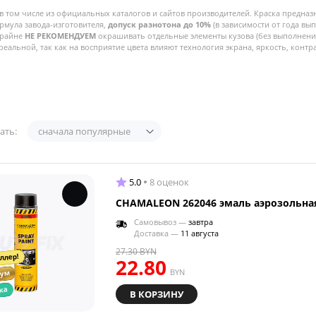
в том числе из официальных каталогов и сайтов производителей. Краска предназ
рмула завода-изготовителя,
допуск разнотона до 10%
(в зависимости от года вы
Крайне
НЕ РЕКОМЕНДУЕМ
окрашивать отдельные элементы кузова (без выполнения
реальной, так как на восприятие цвета влияют технология экрана, яркость, контра
ать:
сначала популярные
5.0
8 оценок
CHAMALEON 262046 эмаль аэрозольная
Самовывоз —
завтра
Доставка —
11 августа
27.30
BYN
ллер!
22.80
BYN
иум
ка
В КОРЗИНУ