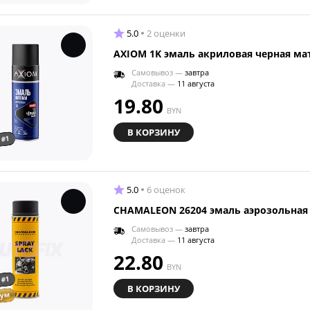
5.0
2 оценки
AXIOM 1K эмаль акриловая черная ма
Самовывоз —
завтра
Доставка —
11 августа
19.80
BYN
В КОРЗИНУ
 #1
5.0
6 оценок
CHAMALEON 26204 эмаль аэрозольная 
Самовывоз —
завтра
Доставка —
11 августа
22.80
BYN
 #1
В КОРЗИНУ
иум