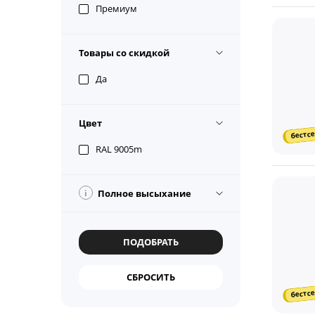
Премиум
Товары со скидкой
Да
Цвет
бестсе
RAL 9005m
i
Полное высыхание
бестсе