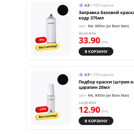
4.8
185 оценок
Заправка базовой краск
коду 375мл
Цвет:
RAL 9005m (Jet Black Matt)
36.90
BYN
33.90
-9%
BYN
бестселлер!
В КОРЗИНУ
4.9
259 оценок
Подбор краски (штрих-к
царапин 20мл
Цвет:
RAL 9005m (Jet Black Matt)
14.90
BYN
12.90
-14%
BYN
бестселлер!
В КОРЗИНУ