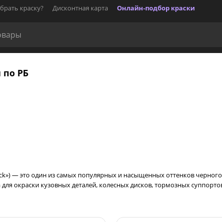
брать краску?
Дисконтная карта
Онлайн-подбор краски
 по РБ
lack») — это один из самых популярных и насыщенных оттенков черного 
 для окраски кузовных деталей, колесных дисков, тормозных суппорто