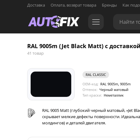
Доставка
Оплата, возврат товара
Бренды
Как подо
RAL 9005m (Jet Black Matt) с доставкой
41 товар
RAL CLASSIC
OEM-код:
RAL 9005m, 9005m
Оттенок:
Черный матовый
Тип краски:
Неметаллик
RAL 9005 Matt (глубокий черный матовый, «Jet B
скрывает мелкие дефекты поверхности. Идеальна
молдингов) и деталей двигателя.