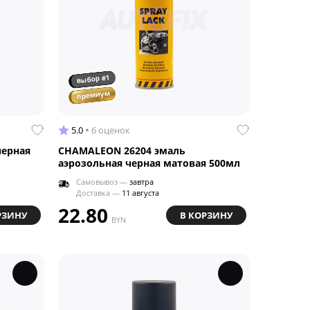
выбор #1
премиум
5.0
6 оценок
черная
CHAMALEON 26204 эмаль
аэрозольная черная матовая 500мл
Самовывоз —
завтра
Доставка —
11 августа
22.80
РЗИНУ
В КОРЗИНУ
BYN