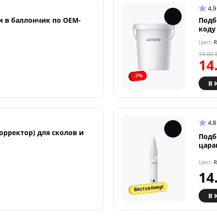
4.9
и в баллончик по OEM-
Подб
коду
Цвет:
R
16.00
14
-7%
В 
4.8
орректор) для сколов и
Подб
цара
Цвет:
R
14
бестселлер!
В 