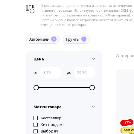
Информация о цвете получена из открытых источников, 
плавного перехода. Используется оригинальная OEM-фо
пигментов, поставляемых на конвейер, УФ-выгорания). 
цвета на экране Вашего устройства может отличаться от 
освещения и иные факторы.
Автоэмали
Грунты
36
1
Сортиров
Цена
от
до
Метки товара
Бестселлер!
-17%
Хит продаж!
бестсе
Выбор #1