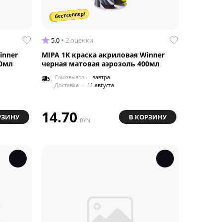
бестселлер!
5.0
2 оценки
inner
MIPA 1K краска акриловая Winner
00мл
черная матовая аэрозоль 400мл
Самовывоз —
завтра
Доставка —
11 августа
14.70
РЗИНУ
В КОРЗИНУ
BYN