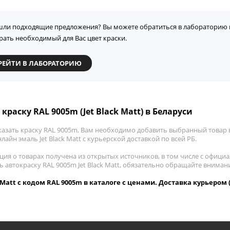
шли подходящие предложения? Вы можете обратиться в лабораторию 
рать необходимый для Вас цвет краски.
РЕЙТИ В ЛАБОРАТОРИЮ
краску RAL 9005m (Jet Black Matt) в Беларуси
казать краску RAL 9005m, Вам необходимо добавить выбранный товар в
лайн эмаль Jet Black Matt с курьерской доставкой по всей РБ.
ия о товарах получена из открытых источников, в том числе с официа
ь автокраску RAL 9005m Jet Black Matt, обязательно обращайте внима
k Matt с кодом RAL 9005m в каталоге с ценами. Доставка курьером 