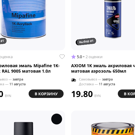
 #1
выбор #1
 оценка
5.0
2 оценки
риловая эмаль Mipafine 1K-
AXIOM 1K эмаль акриловая 
k RAL 9005 матовая 1.0л
матовая аэрозоль 650мл
ывоз —
завтра
Самовывоз —
завтра
вка —
11 августа
Доставка —
11 августа
0
19.80
В КОРЗИНУ
В КО
BYN
BYN