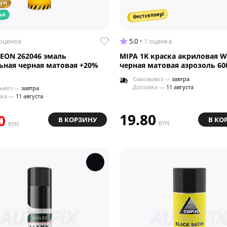
иум
бестселлер!
ка
 оценок
5.0
1 оценка
EON 262046 эмаль
MIPA 1K краска акриловая W
ьная черная матовая +20%
черная матовая аэрозоль 6
Самовывоз —
завтра
Доставка —
11 августа
ывоз —
завтра
вка —
11 августа
19.80
0
В КОРЗИНУ
В КО
BYN
BYN