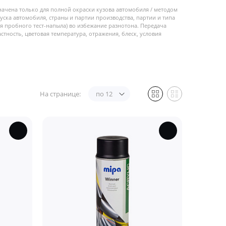
начена только для полной окраски кузова автомобиля / методом
пуска автомобиля, страны и партии производства, партии и типа
 пробного тест-напыла) во избежание разнотона. Передача
стность, цветовая температура, отражения, блеск, условия
На странице:
по 12