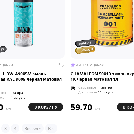
выбор #1
 #1
премиум
 оценки
4.4
10 оценок
LL DW-A9005M эмаль
CHAMALEON 50010 эмаль ак
ая RAL 9005 черная матовая
1К черная матовая 1л
Самовывоз —
завтра
Доставка —
11 августа
ывоз —
завтра
вка —
11 августа
0
59.70
В КОРЗИНУ
В КО
BYN
BYN
3
4
Вперед »
Все