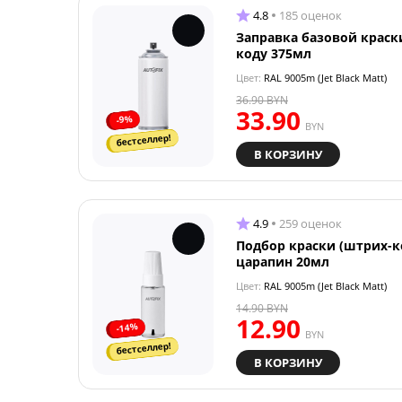
4.8
185 оценок
Заправка базовой краск
коду 375мл
Цвет:
RAL 9005m (Jet Black Matt)
36.90
BYN
33.90
-9%
BYN
бестселлер!
В КОРЗИНУ
4.9
259 оценок
Подбор краски (штрих-к
царапин 20мл
Цвет:
RAL 9005m (Jet Black Matt)
14.90
BYN
12.90
-14%
BYN
бестселлер!
В КОРЗИНУ