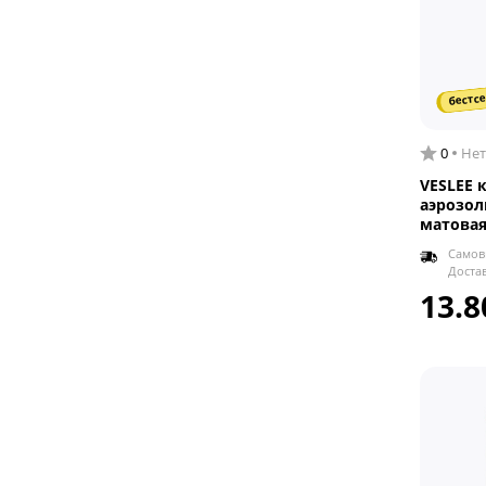
бестсе
0
Нет
VESLEE 
аэрозол
матовая
Самов
Доста
13.8