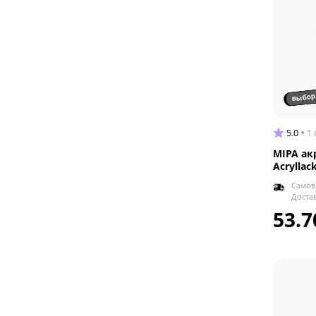
выбор
5.0
1
MIPA ак
Acryllac
Самов
Доста
53.7