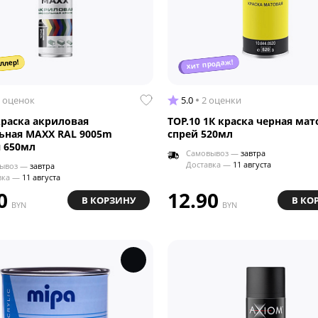
хит продаж!
ллер!
 оценок
5.0
2 оценки
краска акриловая
TOP.10 1К краска черная мат
ьная MAXX RAL 9005m
спрей 520мл
 650мл
Самовывоз —
завтра
Доставка —
11 августа
ывоз —
завтра
вка —
11 августа
0
12.90
В КОРЗИНУ
В КО
BYN
BYN