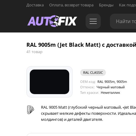
Доставка
Оплата, возврат товара
Бренды
Как подо
RAL 9005m (Jet Black Matt) с доставкой
41 товар
RAL CLASSIC
OEM-код:
RAL 9005m, 9005m
Оттенок:
Черный матовый
Тип краски:
Неметаллик
RAL 9005 Matt (глубокий черный матовый, «Jet B
скрывает мелкие дефекты поверхности. Идеальна
молдингов) и деталей двигателя.