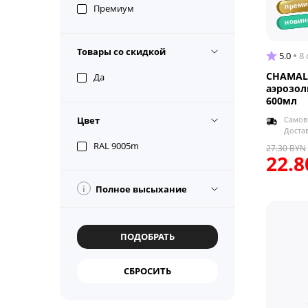
прем
Премиум
новин
Товары со скидкой
5.0
8
CHAMAL
Да
аэрозол
600мл
Самов
Цвет
Доста
RAL 9005m
27.30
BYN
22.8
i
Полное высыхание