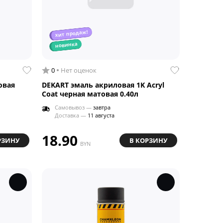
хит продаж!
новинка
0
Нет оценок
овая
DEKART эмаль акриловая 1K Acryl
Coat черная матовая 0.40л
Самовывоз —
завтра
Доставка —
11 августа
18.90
РЗИНУ
В КОРЗИНУ
BYN