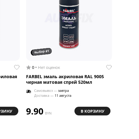
выбор #1
0
Нет оценок
риловая
FARBEL эмаль акриловая RAL 9005
черная матовая спрей 520мл
Самовывоз —
завтра
Доставка —
11 августа
9.90
РЗИНУ
В КОРЗИНУ
BYN