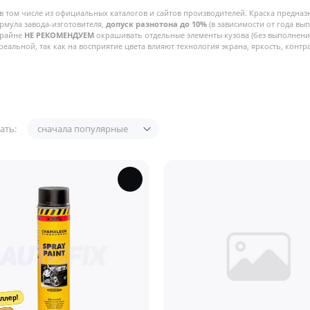
в том числе из официальных каталогов и сайтов производителей. Краска предназ
рмула завода-изготовителя,
допуск разнотона до 10%
(в зависимости от года вы
Крайне
НЕ РЕКОМЕНДУЕМ
окрашивать отдельные элементы кузова (без выполнения
реальной, так как на восприятие цвета влияют технология экрана, яркость, контра
ать:
сначала популярные
ллер!