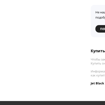
Не на
подоб
ПЕ
Купить 
Чтобы за
Купить он
Информац
как купит
Jet Blac