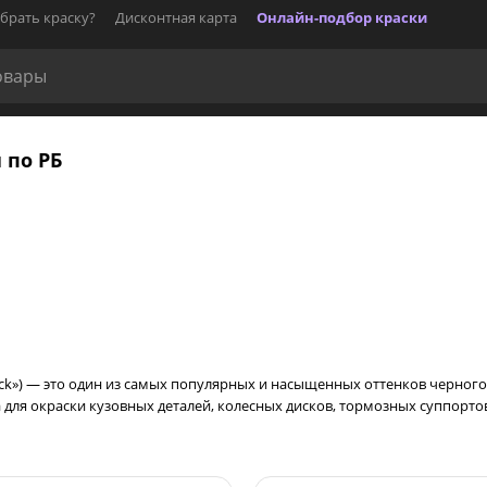
брать краску?
Дисконтная карта
Онлайн-подбор краски
 по РБ
lack») — это один из самых популярных и насыщенных оттенков черного 
 для окраски кузовных деталей, колесных дисков, тормозных суппорто