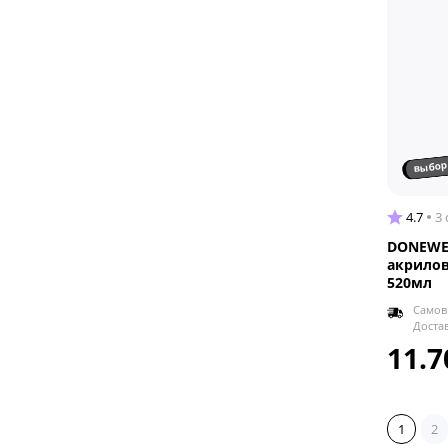
выбор
4.7
3
DONEWE
акрилов
520мл
Самов
Доста
11.7
1
2