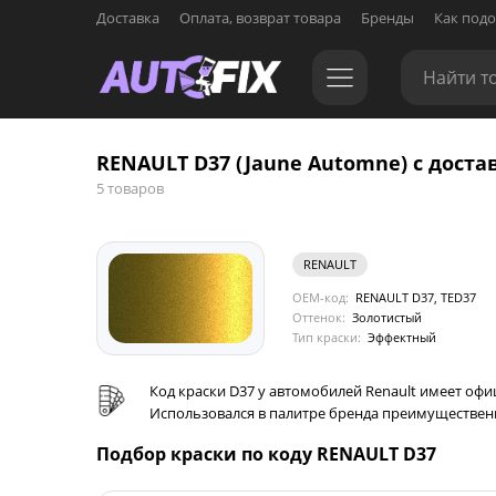
Доставка
Оплата, возврат товара
Бренды
Как подо
RENAULT D37 (Jaune Automne) с доста
5 товаров
RENAULT
OEM-код:
RENAULT D37, TED37
Оттенок:
Золотистый
Тип краски:
Эффектный
Код краски D37 у автомобилей Renault имеет оф
Использовался в палитре бренда преимущественно 
Подбор краски по коду RENAULT D37