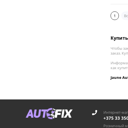
1
Вс
Купить
Чтобы за
заказ. Ку
Информац
как купи
Jaune Au
Интернет-маг
+375 33 35
Розничный ма