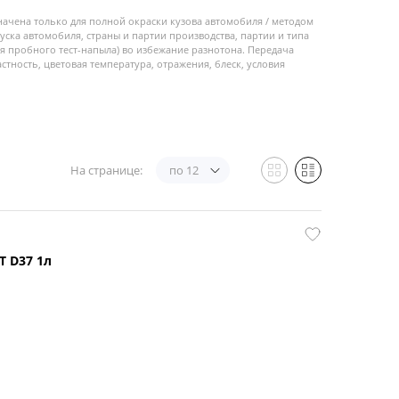
начена только для полной окраски кузова автомобиля / методом
пуска автомобиля, страны и партии производства, партии и типа
 пробного тест-напыла) во избежание разнотона. Передача
стность, цветовая температура, отражения, блеск, условия
На странице:
по 12
 D37 1л