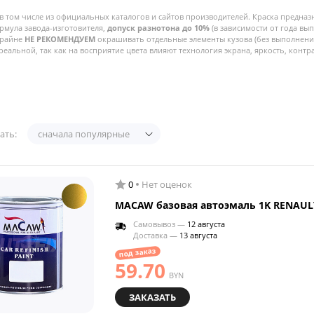
в том числе из официальных каталогов и сайтов производителей. Краска предназ
рмула завода-изготовителя,
допуск разнотона до 10%
(в зависимости от года вы
Крайне
НЕ РЕКОМЕНДУЕМ
окрашивать отдельные элементы кузова (без выполнения
реальной, так как на восприятие цвета влияют технология экрана, яркость, контра
ать:
сначала популярные
0
Нет оценок
MACAW базовая автоэмаль 1K RENAULT
Самовывоз —
12 августа
Доставка —
13 августа
под заказ
59.70
BYN
ЗАКАЗАТЬ