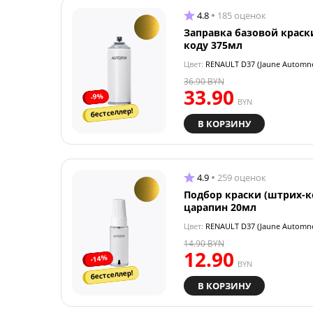
4.8
185 оценок
Заправка базовой краск
коду 375мл
Цвет:
RENAULT D37 (Jaune Automn
36.90
BYN
33.90
-9%
BYN
бестселлер!
В КОРЗИНУ
4.9
259 оценок
Подбор краски (штрих-к
царапин 20мл
Цвет:
RENAULT D37 (Jaune Automn
14.90
BYN
12.90
-14%
BYN
бестселлер!
В КОРЗИНУ