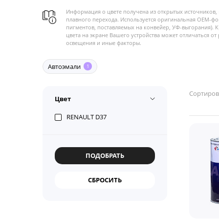
Информация о цвете получена из открытых источников, 
плавного перехода. Используется оригинальная OEM-фо
пигментов, поставляемых на конвейер, УФ-выгорания). 
цвета на экране Вашего устройства может отличаться от 
освещения и иные факторы.
Автоэмали
1
Сортиров
Цвет
RENAULT D37