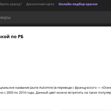
брать краску?
Дисконтная карта
Онлайн-подбор краски
вкой по РБ
ициальное название Jaune Automne (в переводе с французского — «Осе
с 2003 по 2014 годы. Данный цвет можно встретить на таких популярных