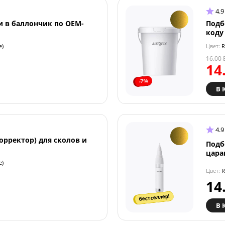
4.9
и в баллончик по OEM-
Подб
коду
e)
Цвет:
R
16.00
14
-7%
В 
4.9
орректор) для сколов и
Подб
цара
e)
Цвет:
R
14
бестселлер!
В 