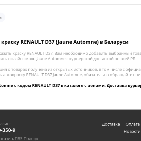
е
 краску RENAULT D37 (Jaune Automne) в Беларуси
казать краску RENAULT D37, Вам необходимо добавить выбранный това
пить онлайн эмаль Jaune Automne с курьерской доставкой по всей РБ.
ия о товарах получена из открытых источников, в том числе с официа
ть автокраску RENAULT D37 Jaune Automne, обязательно обращайте вн
tomne с кодом RENAULT D37 в каталоге с ценами. Доставка курье
азин:
Доставка
Оплата 
0-350-9
Новости
газин, ПВЗ Полоцк: