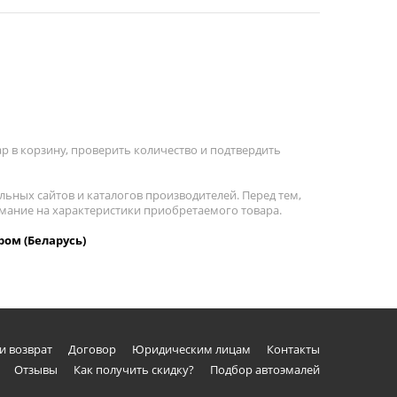
р в корзину, проверить количество и подтвердить
льных сайтов и каталогов производителей. Перед тем,
имание на характеристики приобретаемого товара.
ром (Беларусь)
и возврат
Договор
Юридическим лицам
Контакты
Отзывы
Как получить скидку?
Подбор автоэмалей