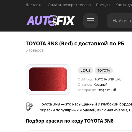
Доставка
Оплата, возврат товара
Бренды
Как подо
TOYOTA 3N8 (Red) с доставкой по РБ
5 товаров
LEXUS
TOYOTA
OEM-код:
TOYOTA 3N8, 3N8
Оттенок:
Красный
Тип краски:
Эффектный
Toyota 3N8 — это насыщенный и глубокий бордовы
окраски популярных моделей, включая Avensis, Camr
Подбор краски по коду TOYOTA 3N8