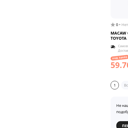
0
Нет
MACAW б
TOYOTA 
Самов
Доста
под заказ
59.7
1
Вс
Не на
подоб
ПЕ