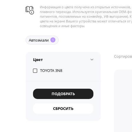
Информация о цвете получена из открытых источников, 
плавного перехода. Используется оригинальная OEM-фо
пигментов, поставляемых на конвейер, УФ-выгорания). 
цвета на экране Вашего устройства может отличаться от 
освещения и иные факторы.
Автоэмали
1
Сортиров
Цвет
TOYOTA 3N8