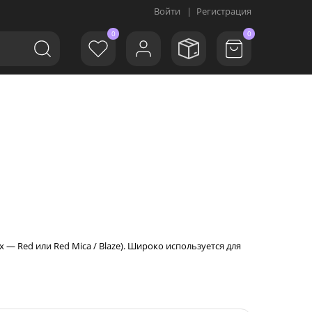
Войти
|
Регистрация
0
0
 Red или Red Mica / Blaze). Широко используется для