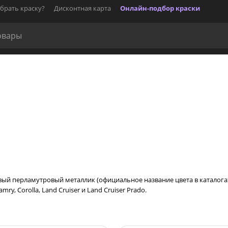
брать краску?
Дисконтная карта
Онлайн-подбор краски
й перламутровый металлик (официальное название цвета в каталогах —
y, Corolla, Land Cruiser и Land Cruiser Prado.