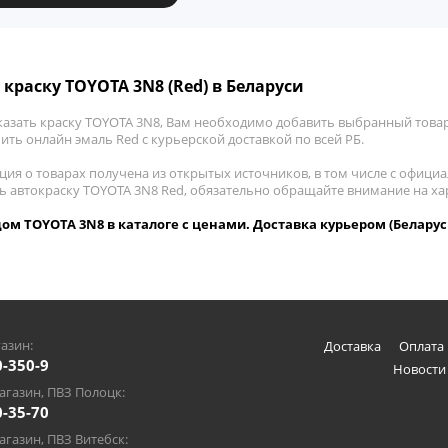
 краску TOYOTA 3N8 (Red) в Беларуси
казать краску TOYOTA 3N8, Вам необходимо добавить выбранный товар
пить онлайн эмаль Red с курьерской доставкой по всей РБ.
ия о товарах получена из открытых источников, в том числе с официа
ть автокраску TOYOTA 3N8 Red, обязательно обращайте внимание на х
дом TOYOTA 3N8 в каталоге с ценами. Доставка курьером (Беларус
азин:
Доставка
Оплата 
0-350-9
Новости
газин, ПВЗ Полоцк:
0-35-70
газин, ПВЗ Витебск: