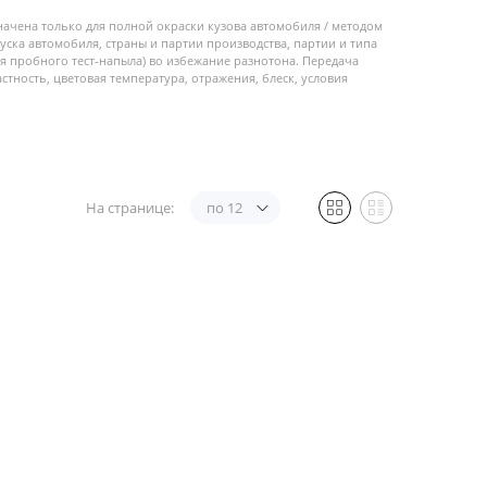
начена только для полной окраски кузова автомобиля / методом
пуска автомобиля, страны и партии производства, партии и типа
 пробного тест-напыла) во избежание разнотона. Передача
стность, цветовая температура, отражения, блеск, условия
На странице:
по 12