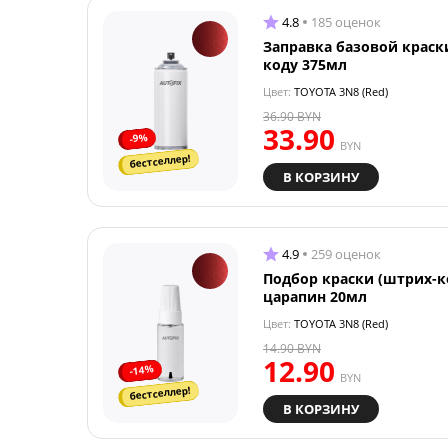
4.8
185 оценок
Заправка базовой краск
коду 375мл
Цвет:
TOYOTA 3N8 (Red)
36.90
BYN
33.90
-9%
BYN
бестселлер!
В КОРЗИНУ
4.9
259 оценок
Подбор краски (штрих-к
царапин 20мл
Цвет:
TOYOTA 3N8 (Red)
14.90
BYN
12.90
-14%
BYN
бестселлер!
В КОРЗИНУ