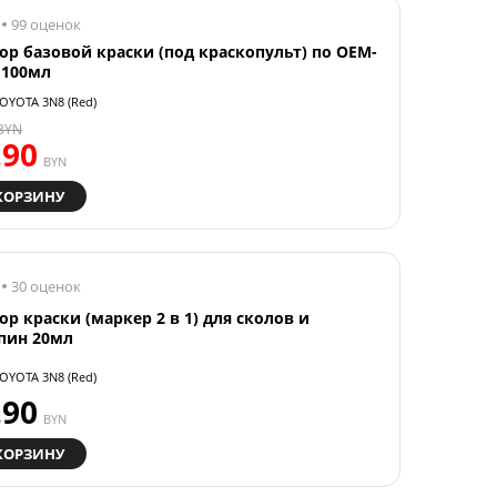
99 оценок
ор базовой краски (под краскопульт) по OEM-
 100мл
OYOTA 3N8 (Red)
BYN
.90
BYN
КОРЗИНУ
30 оценок
ор краски (маркер 2 в 1) для сколов и
пин 20мл
OYOTA 3N8 (Red)
.90
BYN
КОРЗИНУ