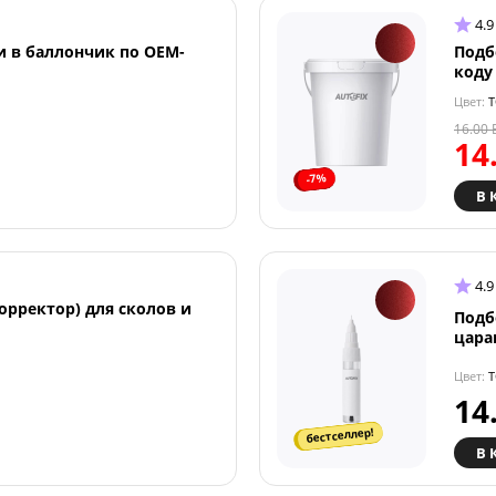
4.9
и в баллончик по OEM-
Подб
коду
Цвет:
T
16.00
14
-7%
В 
4.9
орректор) для сколов и
Подб
цара
Цвет:
T
14
бестселлер!
В 