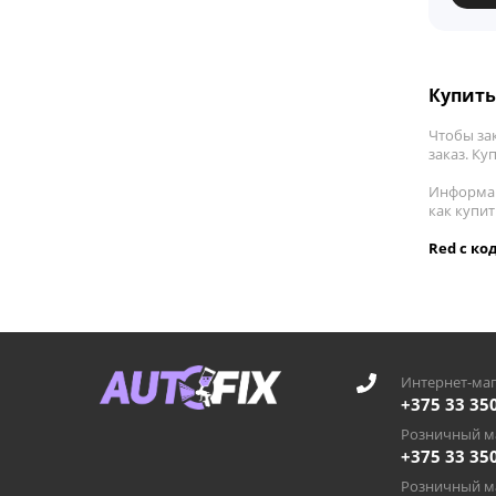
Купить
Чтобы за
заказ. Ку
Информац
как купи
Red с ко
Интернет-маг
+375 33 35
Розничный ма
+375 33 35
Розничный ма