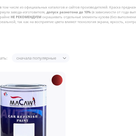
в том числе из официальных каталогов и сайтов производителей. Краска предназ
рмула завода-изготовителя,
допуск разнотона до 10%
(в зависимости от года вы
Крайне
НЕ РЕКОМЕНДУЕМ
окрашивать отдельные элементы кузова (без выполнения
реальной, так как на восприятие цвета влияют технология экрана, яркость, контра
ать:
сначала популярные