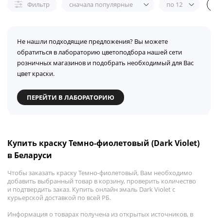
Фильтр
сначала популярные
по 12
Не нашли подходящие предложения? Вы можете
обратиться в лабораторию цветоподбора нашей сети
розничных магазинов и подобрать необходимый для Вас
цвет краски.
ПЕРЕЙТИ В ЛАБОРАТОРИЮ
Купить краску Темно-фиолетовый (Dark Violet)
в Беларуси
Чтобы заказать краску Темно-фиолетовый, Вам необходимо
добавить выбранный товар в корзину, проверить количество
и подтвердить заказ. Купить онлайн эмаль Dark Violet с
курьерской доставкой по всей РБ.
Информация о товарах получена из открытых источников, в