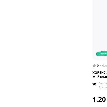
новин
0
Нет
ХОРЕКС 
M6*18мм
Самов
Доста
1.20