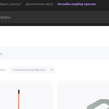
брать краску?
Дисконтная карта
Онлайн-подбор краски
лы
ать:
сначала популярные