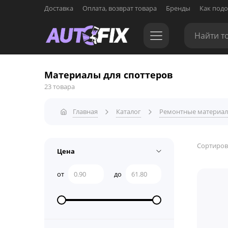
Доставка
Оплата, возврат товара
Бренды
Как подо
Материалы для споттеров
23 товара
Главная
Каталог
Ремонтные материа
Сортиров
Цена
от
до