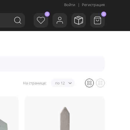
Войти
|
Регистрация
0
0
На странице:
по 12