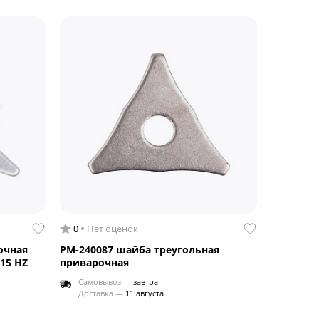
0
Нет оценок
очная
РМ-240087 шайба треугольная
15 HZ
приварочная
Самовывоз —
завтра
Доставка —
11 августа