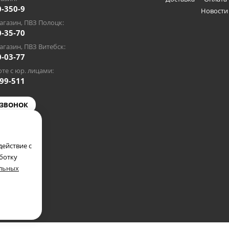
0-350-9
Новости
газин, ПВЗ Полоцк:
0-35-70
газин, ПВЗ Витебск:
0-03-77
те с юр. лицами:
-99-511
 ЗВОНОК
@gmail.com
ействие с
аботку
альных
полкомом