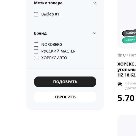
Метки товара
Выбор #1
выбор
Бренд
новин
NORDBERG
РУССКИЙ МАСТЕР
0
Нет
ХОРЕКС АВТО
ХОРЕКС 
угольны
HZ 18.62
Самов
Доста
5.70