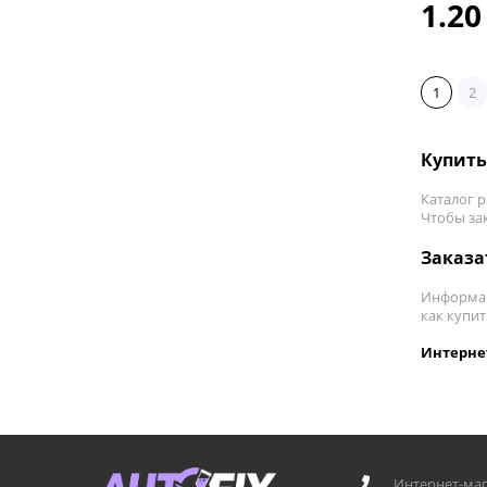
1.20
1
2
Купить
Каталог 
Чтобы
за
Заказа
Информац
как
купит
Интерне
Интернет-маг