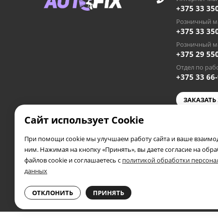
+375 33 35
Розничный ма
+375 33 35
Розничный ма
+375 29 55
Отдел по рабо
+375 33 66
ЗАКАЗАТЬ
Сайт использует Cookie
autofixby
При помощи cookie мы улучшаем работу сайта и ваше взаимод
2019 - 2026 © AUTOFIX.BY
ним. Нажимая на кнопку «Принять», вы даете согласие на обр
Частное предприятие «Автосэлф», УНП 391953388
файлов cookie и соглашаетесь с
политикой обработки персон
Свидетельство выдано 04.05.2019 года Полоцким райис
данных
В торговом реестре № 556173
Информация о защите прав потребителей
ОТКЛОНИТЬ
ПРИНЯТЬ