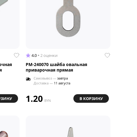
4.0
2 оценки
очная
РМ-240070 шайба овальная
я
приварочная прямая
Самовывоз —
завтра
Доставка —
11 августа
1.20
РЗИНУ
В КОРЗИНУ
BYN