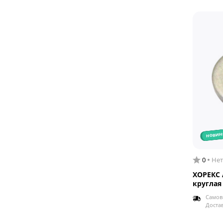
новин
0
Нет
ХОРЕКС 
круглая 
Самов
Доста