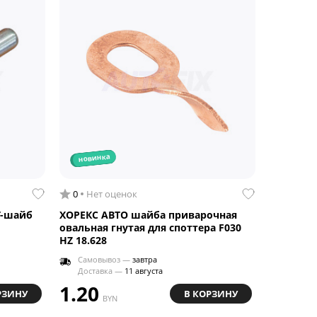
новинка
0
Нет оценок
Т-шайб
ХОРЕКС АВТО шайба приварочная
овальная гнутая для споттера F030
HZ 18.628
Самовывоз —
завтра
Доставка —
11 августа
1.20
РЗИНУ
В КОРЗИНУ
BYN