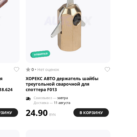
новинка
0
Нет оценок
я
ХОРЕКС АВТО держатель шайбы
треугольной сварочной для
18.624
споттера F013
Самовывоз —
завтра
Доставка —
11 августа
24.90
РЗИНУ
В КОРЗИНУ
BYN