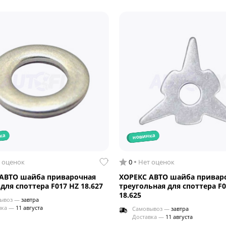
ка
новинка
 оценок
0
Нет оценок
АВТО шайба приварочная
ХОРЕКС АВТО шайба привар
для споттера F017 HZ 18.627
треугольная для споттера F0
18.625
ывоз —
завтра
вка —
11 августа
Самовывоз —
завтра
Доставка —
11 августа