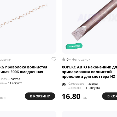
новинка
 оценки
0
Нет оценок
G проволока волнистая
ХОРЕКС АВТО наконечник дл
чная F006 омедненная
приваривания волнистой
проволоки для споттера HZ 
ывоз —
завтра
вка —
11 августа
Самовывоз —
завтра
Доставка —
11 августа
16.80
В КОРЗИНУ
В КО
BYN
BYN