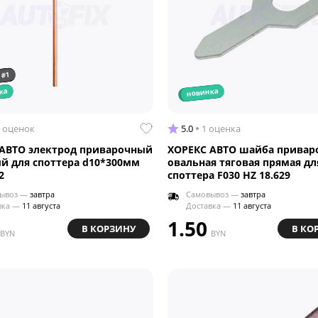
 #1
ка
новинка
 оценок
5.0
1 оценка
АВТО электрод приварочный
ХОРЕКС АВТО шайба привар
й для споттера d10*300мм
овальная тяговая прямая дл
2
споттера F030 HZ 18.629
ывоз —
завтра
Самовывоз —
завтра
вка —
11 августа
Доставка —
11 августа
1.50
В КОРЗИНУ
В КО
BYN
BYN