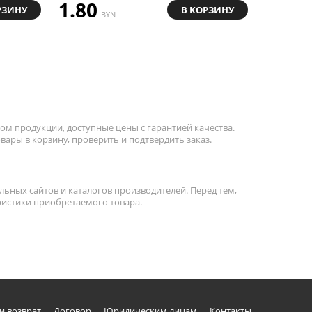
1.80
РЗИНУ
В КОРЗИНУ
BYN
м продукции, доступные цены с гарантией качества.
вары в корзину, проверить и подтвердить заказ.
льных сайтов и каталогов производителей. Перед тем,
ристики приобретаемого товара.
и возврат
Договор
Юридическим лицам
Контакты