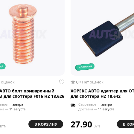
ка
новинка
 оценок
0
Нет оценок
АВТО болт приварочный
ХОРЕКС АВТО адаптер для О
 для споттера F016 HZ 18.626
для споттера HZ 18.642
ывоз —
завтра
Самовывоз —
завтра
вка —
11 августа
Доставка —
11 августа
27.90
В КОРЗИНУ
В КО
BYN
BYN