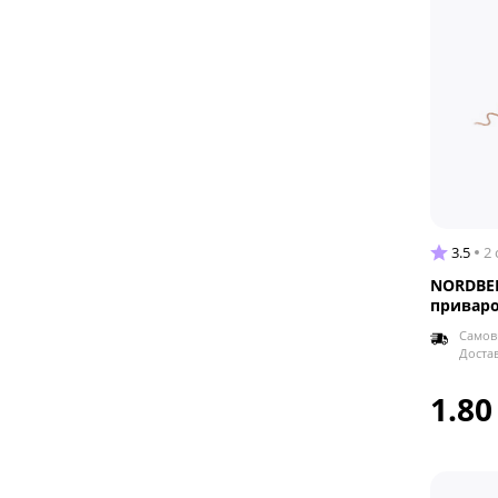
3.5
2
NORDBER
приваро
Самов
Доста
1.80