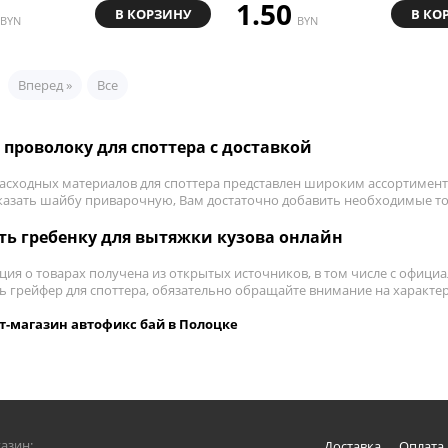
1.50
В КОРЗИНУ
В КО
BYN
BYN
Вперед »
Все
 проволоку для споттера с доставкой
расходных материалов для споттера
представлен широким ассортименто
казать шайбу приварочную
, Вам достаточно добавить необходимые то
ть гребенку для вытяжки кузова онлайн
ия о товарах получена из открытых источников, в том числе с официа
ь грейфер для споттера
, обязательно обращайте внимание на характе
т-магазин автофикс бай в Полоцке
азин:
Доставка
Оплата 