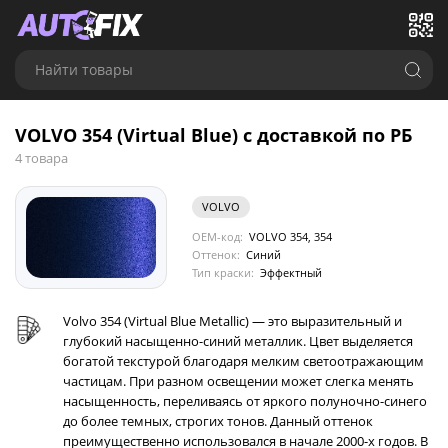
Найти товары
VOLVO 354 (Virtual Blue) с доставкой по РБ
4 товара
VOLVO
OEM-код:
VOLVO 354, 354
Оттенок:
Синий
Тип краски:
Эффектный
Volvo 354 (Virtual Blue Metallic) — это выразительный и
глубокий насыщенно-синий металлик. Цвет выделяется
богатой текстурой благодаря мелким светоотражающим
частицам. При разном освещении может слегка менять
насыщенность, переливаясь от яркого полуночно-синего
до более темных, строгих тонов. Данный оттенок
преимущественно использовался в начале 2000-х годов. В