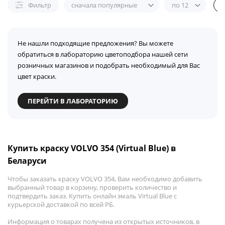
Фильтр
сначала популярные
по 12
Не нашли подходящие предложения? Вы можете
обратиться в лабораторию цветоподбора нашей сети
розничных магазинов и подобрать необходимый для Вас
цвет краски.
ПЕРЕЙТИ В ЛАБОРАТОРИЮ
Купить краску VOLVO 354 (Virtual Blue) в
Беларуси
Чтобы заказать краску VOLVO 354, Вам необходимо добавить
выбранный товар в корзину, проверить количество и
подтвердить заказ. Купить онлайн эмаль Virtual Blue с
курьерской доставкой по всей РБ.
Информация о товарах получена из открытых источников, в