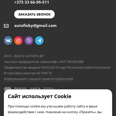
+375 33 66-99-511
ЗАКАЗАТЬ ЗВОНОК
autofixby@gmail.com
2019 - 2026 © AUTOFIX.BY
Частное предприятие «Автосэлф», УНП 391953388
Свидетельство выдано 04.05.2019 года Полоцким райисполкомом
В торговом реестре № 556173
Информация о защите прав потребителей
Сайт использует Cookie
При помощи cookie мы улучшаем работу сайта и ваше
взаимодействие с ним. Нажимая на кнопку «Принять», вы