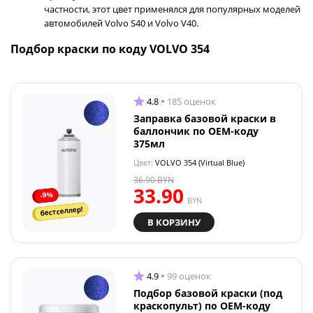
частности, этот цвет применялся для популярных моделей
автомобилей Volvo S40 и Volvo V40.
Подбор краски по коду VOLVO 354
4.8
185 оценок
Заправка базовой краски в
баллончик по OEM-коду
375мл
Цвет:
VOLVO 354 (Virtual Blue)
36.90
BYN
33.90
-9%
BYN
бестселлер!
В КОРЗИНУ
4.9
99 оценок
Подбор базовой краски (под
краскопульт) по OEM-коду