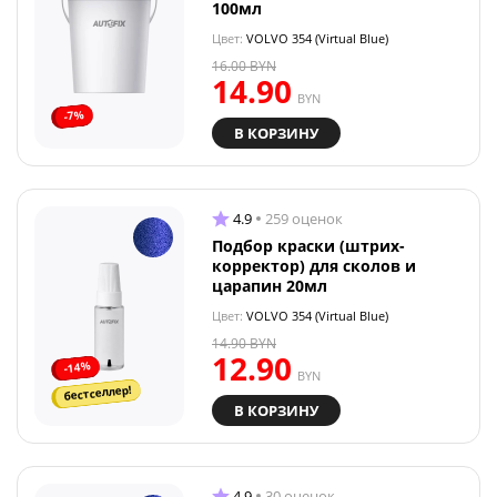
100мл
Цвет:
VOLVO 354 (Virtual Blue)
16.00
BYN
14.90
BYN
-7%
В КОРЗИНУ
4.9
259 оценок
Подбор краски (штрих-
корректор) для сколов и
царапин 20мл
Цвет:
VOLVO 354 (Virtual Blue)
14.90
BYN
12.90
-14%
BYN
бестселлер!
В КОРЗИНУ
4.9
30 оценок