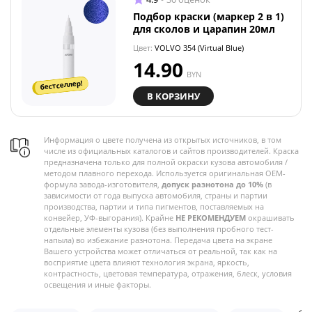
Подбор краски (маркер 2 в 1)
для сколов и царапин 20мл
Цвет:
VOLVO 354 (Virtual Blue)
14.90
BYN
бестселлер!
В КОРЗИНУ
Информация о цвете получена из открытых источников, в том
числе из официальных каталогов и сайтов производителей. Краска
предназначена только для полной окраски кузова автомобиля /
методом плавного перехода. Используется оригинальная OEM-
формула завода-изготовителя,
допуск разнотона до 10%
(в
зависимости от года выпуска автомобиля, страны и партии
производства, партии и типа пигментов, поставляемых на
конвейер, УФ-выгорания). Крайне
НЕ РЕКОМЕНДУЕМ
окрашивать
отдельные элементы кузова (без выполнения пробного тест-
напыла) во избежание разнотона. Передача цвета на экране
Вашего устройства может отличаться от реальной, так как на
восприятие цвета влияют технология экрана, яркость,
контрастность, цветовая температура, отражения, блеск, условия
освещения и иные факторы.