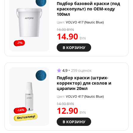
Подбор базовой краски (под
краскопульт) по OEM-коду
100мл
Цвет:
VOLVO 417 (Nautic Blue)
16.00
BYN
14.90
BYN
-7%
В КОРЗИНУ
4.9
259 оценок
Подбор краски (штрих-
корректор) для сколов и
царапин 20мл
Цвет:
VOLVO 417 (Nautic Blue)
14.90
BYN
12.90
-14%
BYN
бестселлер!
В КОРЗИНУ