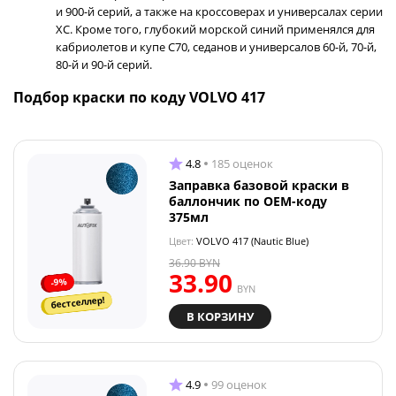
и 900-й серий, а также на кроссоверах и универсалах серии
XC. Кроме того, глубокий морской синий применялся для
кабриолетов и купе C70, седанов и универсалов 60-й, 70-й,
80-й и 90-й серий.
Подбор краски по коду VOLVO 417
4.8
185 оценок
Заправка базовой краски в
баллончик по OEM-коду
375мл
Цвет:
VOLVO 417 (Nautic Blue)
36.90
BYN
33.90
-9%
BYN
бестселлер!
В КОРЗИНУ
4.9
99 оценок