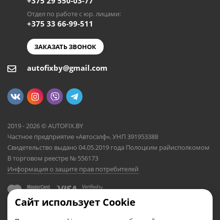
+375 29 550-03-77
Отдел по работе с юр. лицами:
+375 33 66-99-511
ЗАКАЗАТЬ ЗВОНОК
autofixby@gmail.com
2019 - 2026 © AUTOFIX.BY
Частное предприятие «Автосэлф», УНП 391953388
Свидетельство выдано 04.05.2019 года Полоцким райисполкомом
В торговом реестре № 556173
Информация о защите прав потребителей
Сайт использует Cookie