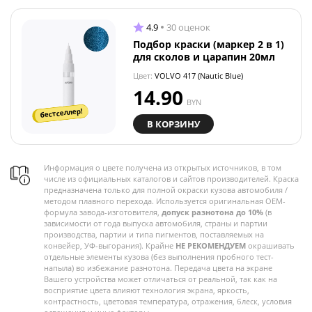
4.9
30 оценок
Подбор краски (маркер 2 в 1)
для сколов и царапин 20мл
Цвет:
VOLVO 417 (Nautic Blue)
14.90
BYN
бестселлер!
В КОРЗИНУ
Информация о цвете получена из открытых источников, в том
числе из официальных каталогов и сайтов производителей. Краска
предназначена только для полной окраски кузова автомобиля /
методом плавного перехода. Используется оригинальная OEM-
формула завода-изготовителя,
допуск разнотона до 10%
(в
зависимости от года выпуска автомобиля, страны и партии
производства, партии и типа пигментов, поставляемых на
конвейер, УФ-выгорания). Крайне
НЕ РЕКОМЕНДУЕМ
окрашивать
отдельные элементы кузова (без выполнения пробного тест-
напыла) во избежание разнотона. Передача цвета на экране
Вашего устройства может отличаться от реальной, так как на
восприятие цвета влияют технология экрана, яркость,
контрастность, цветовая температура, отражения, блеск, условия