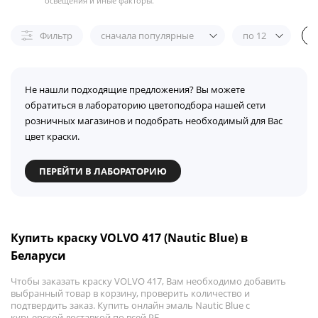
освещения и иные факторы.
Фильтр
сначала популярные
по 12
Не нашли подходящие предложения? Вы можете
обратиться в лабораторию цветоподбора нашей сети
розничных магазинов и подобрать необходимый для Вас
цвет краски.
ПЕРЕЙТИ В ЛАБОРАТОРИЮ
Купить краску VOLVO 417 (Nautic Blue) в
Беларуси
Чтобы заказать краску VOLVO 417, Вам необходимо добавить
выбранный товар в корзину, проверить количество и
подтвердить заказ. Купить онлайн эмаль Nautic Blue с
курьерской доставкой по всей РБ.