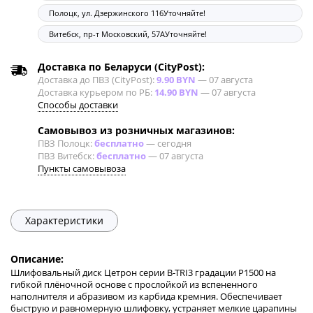
Полоцк, ул. Дзержинского 116
Уточняйте!
Витебск, пр-т Московский, 57А
Уточняйте!
Доставка по Беларуси (CityPost):
Доставка до ПВЗ (CityPost):
9.90 BYN
—
07 августа
Доставка курьером по РБ:
14.90 BYN
—
07 августа
Способы доставки
Самовывоз из розничных магазинов:
ПВЗ Полоцк:
бесплатно
—
сегодня
ПВЗ Витебск:
бесплатно
—
07 августа
Пункты самовывоза
Характеристики
Описание:
Шлифовальный диск Цетрон серии B-TRI3 градации P1500 на
гибкой плёночной основе с прослойкой из вспененного
наполнителя и абразивом из карбида кремния. Обеспечивает
быструю и равномерную шлифовку, устраняет мелкие царапины