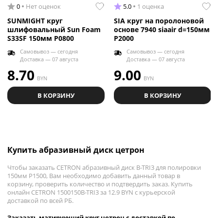
0
Нет оценок
5.0
1 оценка
SUNMIGHT круг
SIA круг на поролоновой
шлифовальный Sun Foam
основе 7940 siaair d=150мм
S33SF 150мм P0800
Р2000
Самовывоз — сегодня
Самовывоз — сегодня
Доставка — 07 августа
Доставка — 07 августа
8.70
9.00
BYN
BYN
В КОРЗИНУ
В КОРЗИНУ
Купить абразивный диск цетрон
Чтобы заказать CETRON абразивный диск B-TRI3 для полировки
150мм P1500, Вам необходимо добавить данный товар в
корзину, проверить количество и подтвердить заказ. Купить
онлайн CETRON 1500150B-TRI3 за 12.9 BYN с курьерской
доставкой по всей РБ.
Заказать матирующий круг цетрон с доставкой по