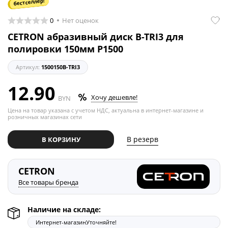
бестселлер!
0
Нет оценок
CETRON абразивный диск B-TRI3 для
полировки 150мм P1500
Артикул:
1500150B-TRI3
12.90
Хочу дешевле!
BYN
Цена на товар указана с учетом НДС, актуальна в интернет-магазине и
розничных магазинах сети
В резерв
В КОРЗИНУ
CETRON
Все товары бренда
Наличие на складе:
Интернет-магазин
Уточняйте!