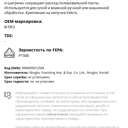
и шагрени, сокращает расход полировальной пасты.
Используется для сухой и влажной ручной или машинной
обработки. Крепление на липучке Velcro.
OEM-маркировка:
B-TRI3
TDS:
-
Зернистость по FEPA:
P1500
Код (EAN):
9990000012568
Изготовитель:
Ningbo Yuanding Imp. & Exp. Co. Ltd., Ningbo, Китай
Срок службы:
не установлен
Срок годности:
см. на упаковке
Информация о товаре получена из открытых источников, в том
числе из официальных каталогов и сайтов производителей.
Производитель оставляет за собой право, без предварительного
уведомления, вносить изменения в комплектацию, дизайн и
характеристики товара, не ухудшающие его качество. При
оформлении заказа
обязательно
обращайте внимание на
характеристики приобретаемого товара.
Передача цвета на экране Вашего устройства может отличаться от