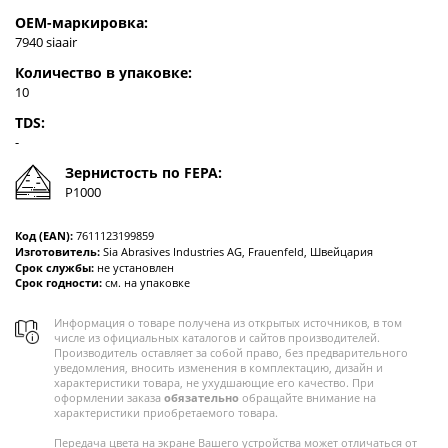
OEM-маркировка:
7940 siaair
Количество в упаковке:
10
TDS:
-
Зернистость по FEPA:
P1000
Код (EAN):
7611123199859
Изготовитель:
Sia Abrasives Industries AG, Frauenfeld, Швейцария
Срок службы:
не установлен
Срок годности:
см. на упаковке
Информация о товаре получена из открытых источников, в том
числе из официальных каталогов и сайтов производителей.
Производитель оставляет за собой право, без предварительного
уведомления, вносить изменения в комплектацию, дизайн и
характеристики товара, не ухудшающие его качество. При
оформлении заказа
обязательно
обращайте внимание на
характеристики приобретаемого товара.
Передача цвета на экране Вашего устройства может отличаться от