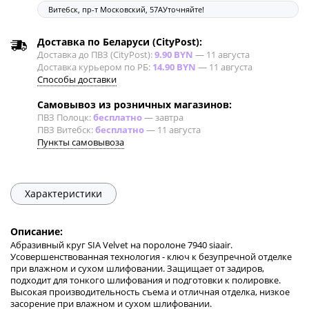
Витебск, пр-т Московский, 57А
Уточняйте!
Доставка по Беларуси (CityPost):
Доставка до ПВЗ (CityPost):
9.90 BYN
—
11 августа
Доставка курьером по РБ:
14.90 BYN
—
11 августа
Способы доставки
Самовывоз из розничных магазинов:
ПВЗ Полоцк:
бесплатно
—
завтра
ПВЗ Витебск:
бесплатно
—
11 августа
Пункты самовывоза
Характеристики
Описание:
Абразивный круг SIA Velvet на поролоне 7940 siaair.
Усовершенствованная технология - ключ к безупречной отделке
при влажном и сухом шлифовании. Защищает от задиров,
подходит для тонкого шлифования и подготовки к полировке.
Высокая производительность съема и отличная отделка, низкое
засорение при влажном и сухом шлифовании.