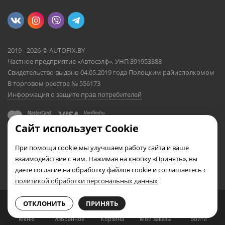
2019 - 2026 © AUTOFIX.BY
Частное предприятие «Автосэлф», УНП 391953388
Свидетельство выдано 04.05.2019 года Полоцким райисполкомом
В торговом реестре № 556173
Информация о защите прав потребителей
Сайт использует Cookie
При помощи cookie мы улучшаем работу сайта и ваше
взаимодействие с ним. Нажимая на кнопку «Принять», вы
даете согласие на обработку файлов cookie и соглашаетесь с
политикой обработки персональных данных
0
0
ОТКЛОНИТЬ
ПРИНЯТЬ
Меню
Избранное
Корзина
Мои заказы
Войти