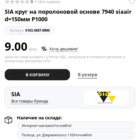
0
Нет оценок
SIA круг на поролоновой основе 7940 siaair
d=150мм Р1000
Артикул:
5163.3687.0800
9.00
Хочу дешевле!
BYN
Цена на товар указана с учетом НДС, актуальна в интернет-магазине и
розничных магазинах сети
В резерв
В КОРЗИНУ
SIA
Все товары бренда
Наличие на складе:
Интернет-магазин
Уточняйте!
Полоцк, ул. Дзержинского 116
Уточняйте!