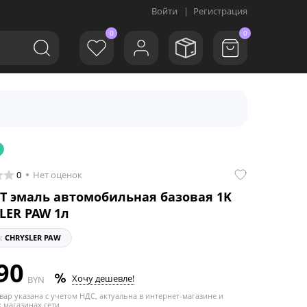
Войти
|
Регистрация
0
0
0
Нет оценок
T эмаль автомобильная базовая 1K
LER PAW 1л
л:
CHRYSLER PAW
90
Хочу дешевле!
BYN
вар указана с учетом НДС, актуальна в интернет-магазине и
 магазинах сети