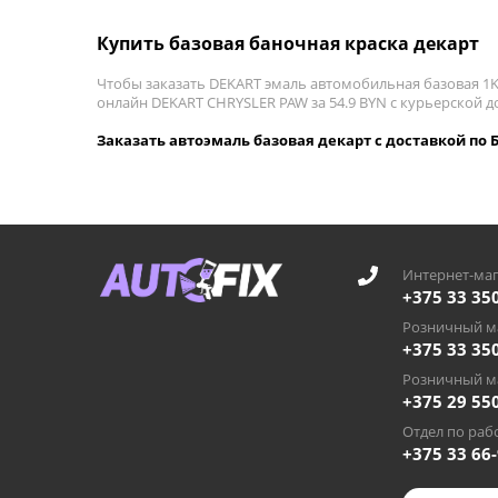
Купить базовая баночная краска декарт
Чтобы заказать DEKART эмаль автомобильная базовая 1K
онлайн DEKART CHRYSLER PAW за 54.9 BYN с курьерской до
Заказать автоэмаль базовая декарт с доставкой по 
Интернет-маг
+375 33 35
Розничный ма
+375 33 35
Розничный ма
+375 29 55
Отдел по рабо
+375 33 66