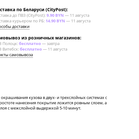
ставка по Беларуси (CityPost):
тавка до ПВЗ (CityPost):
9.90 BYN
—
11 августа
ставка курьером по РБ:
14.90 BYN
—
11 августа
особы доставки
мовывоз из розничных магазинов:
З Полоцк:
бесплатно
—
завтра
З Витебск:
бесплатно
—
11 августа
нкты самовывоза
окрашивания кузова в двух- и трехслойных системах с
ростоте нанесения покрытие ложится ровным слоем, а
слоя с межслойной выдержкой 5-10 минут.