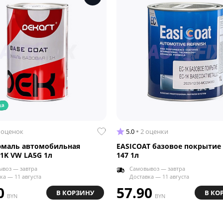
ка
 оценок
5.0
2 оценки
эмаль автомобильная
EASICOAT базовое покрытие 
 1K VW LA5G 1л
147 1л
воз — завтра
Самовывоз — завтра
ка — 11 августа
Доставка — 11 августа
0
57.90
В КОРЗИНУ
В КО
BYN
BYN