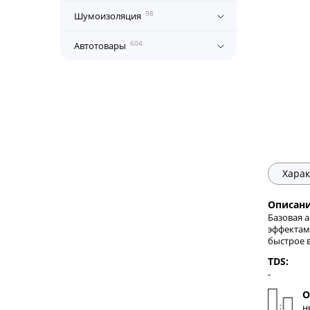
98
Шумоизоляция
604
Автотовары
Харак
Описани
Базовая а
эффектам
быстрое 
TDS:
-
О
н