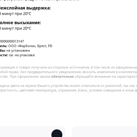
ежслойная выдержка:
0 минут при 20ºC
олное высыхание:
0 минут при 20ºC
9990000013147
ель:
ООО «Фарбона», Брест, РБ
жбы:
не установлен
ости:
см. на упаковке
ормация о товаре получена из открытых источников, в том числе из официальных
собой право, без предварительного уведомления, вносить изменения в комплекта
ество. При оформлении заказа
обязательно
обращайте внимание на характерист
едача цвета на экране Вашего устройства может отличаться от реальной, так как 
трастность, цветовая температура, отражения, блеск, условия освещения и иные 