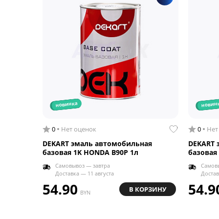
новинка
новин
0
Нет оценок
0
Нет
DEKART эмаль автомобильная
DEKART 
базовая 1K HONDA B90P 1л
базовая
Самовывоз — завтра
Самовы
Доставка — 11 августа
Достав
54.90
54.9
В КОРЗИНУ
BYN