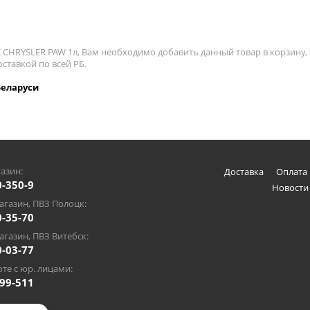
 CHRYSLER PAW 1л, Вам необходимо добавить данный товар в корзину, 
ставкой по всей РБ.
Беларуси
азин:
Доставка
Оплата 
0-350-9
Новости
газин, ПВЗ Полоцк:
0-35-70
газин, ПВЗ Витебск:
0-03-77
те с юр. лицами:
-99-511