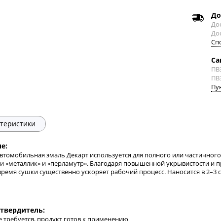
До
Дос
До
Сп
Са
ПВ
ПВ
Пу
теристики
е:
втомобильная эмаль Декарт используется для полного или частичного 
и «металлик» и «перламутр». Благодаря повышенной укрывистости и п
время сушки существенно ускоряет рабочий процесс. Наносится в 2–3 
твердитель:
е требуется, продукт готов к применению