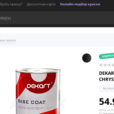
брать краску?
Дисконтная карта
Онлайн-подбор краски
вые эмали
новинка
DEKAR
CHRYS
Артику
54.
Цена на то
розничных