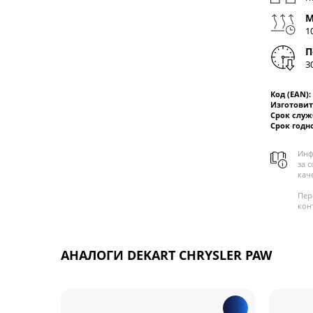
М
1
П
3
Код (EAN):
Изготовит
Срок слу
Срок годн
Инф
за 
кач
Пер
кон
АНАЛОГИ DEKART CHRYSLER PAW