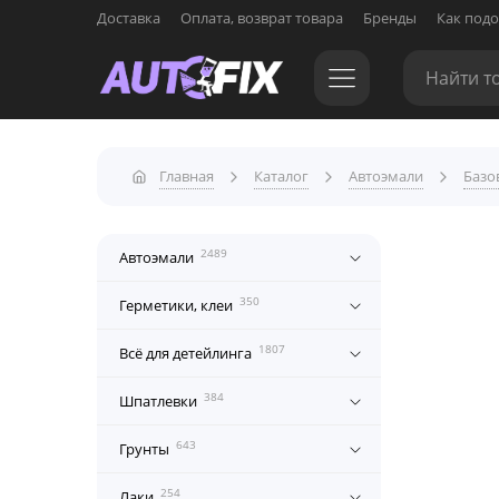
Доставка
Оплата, возврат товара
Бренды
Как подо
Главная
Каталог
Автоэмали
Базо
2489
Автоэмали
350
Герметики, клеи
1807
Всё для детейлинга
384
Шпатлевки
643
Грунты
254
Лаки