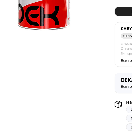
CHRY
CHRYS
OEM-к
Оттено
Тип кр
Все т
DEK
Все т
На