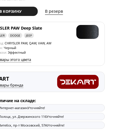
В резерв
В КОРЗИНУ
SLER PAW Deep Slate
LER
DODGE
JEEP
од:
CHRYSLER PAW, QAW, VAW, AW
к:
Черный
аски:
Эффектный
овары этого цвета
ART
овары бренда
личие на складе:
Интернет-магазин
Уточняйте!
Полоцк, ул. Дзержинского 116
Уточняйте!
Витебск, пр-т Московский, 57А
Уточняйте!