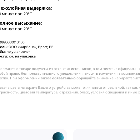
ежслойная выдержка:
0 минут при 20ºC
олное высыхание:
0 минут при 20ºC
9990000013186
ель:
ООО «Фарбона», Брест, РБ
жбы:
не установлен
ости:
см. на упаковке
ормация о товаре получена из открытых источников, в том числе из официальных
собой право, без предварительного уведомления, вносить изменения в комплекта
ество. При оформлении заказа
обязательно
обращайте внимание на характерист
едача цвета на экране Вашего устройства может отличаться от реальной, так как 
трастность, цветовая температура, отражения, блеск, условия освещения и иные 