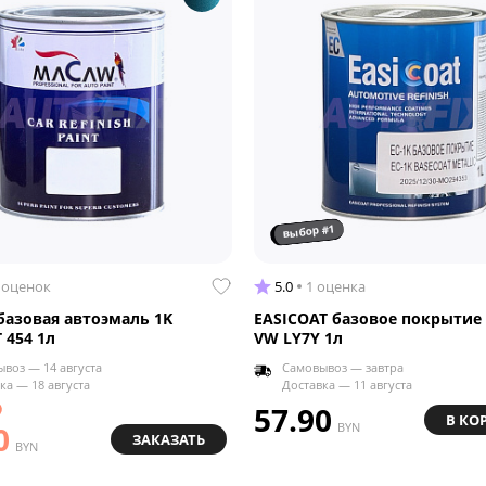
выбор #1
 оценок
5.0
1 оценка
азовая автоэмаль 1K
EASICOAT базовое покрытие 
 454 1л
VW LY7Y 1л
воз — 14 августа
Самовывоз — завтра
ка — 18 августа
Доставка — 11 августа
57.90
В КО
0
BYN
ЗАКАЗАТЬ
BYN