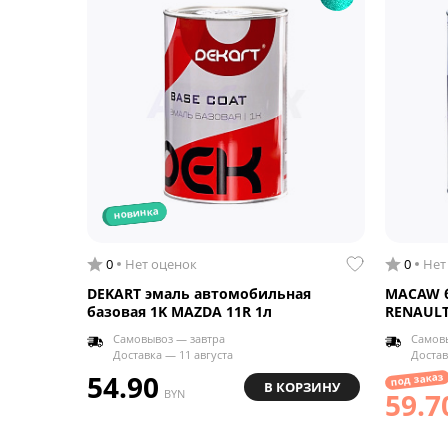
новинка
0
Нет оценок
0
Нет
DEKART эмаль автомобильная
MACAW б
базовая 1K MAZDA 11R 1л
RENAULT
Самовывоз — завтра
Самовы
Доставка — 11 августа
Достав
54.90
под заказ
В КОРЗИНУ
BYN
59.7