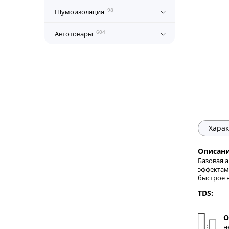
98
Шумоизоляция
604
Автотовары
Харак
Описани
Базовая а
эффектам
быстрое 
TDS:
-
О
н