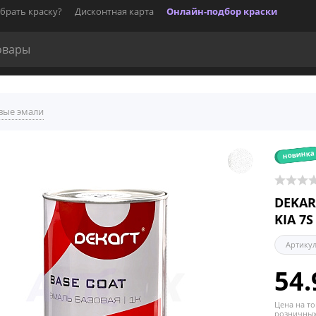
брать краску?
Дисконтная карта
Онлайн-подбор краски
вые эмали
новинка
DEKAR
KIA 7S
Артику
54.
Цена на то
розничных