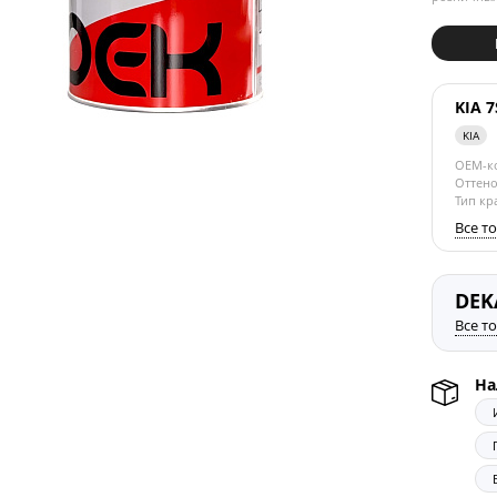
KIA 7
KIA
OEM-к
Оттено
Тип кр
Все т
DEK
Все т
На