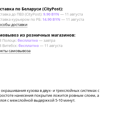
ставка по Беларуси (CityPost):
тавка до ПВЗ (CityPost):
9.90 BYN
—
11 августа
ставка курьером по РБ:
14.90 BYN
—
11 августа
особы доставки
мовывоз из розничных магазинов:
З Полоцк:
бесплатно
—
завтра
З Витебск:
бесплатно
—
11 августа
нкты самовывоза
окрашивания кузова в двух- и трехслойных системах с
ростоте нанесения покрытие ложится ровным слоем, а
слоя с межслойной выдержкой 5-10 минут.