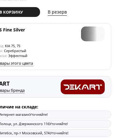
В резерв
В КОРЗИНУ
S Fine Silver
од:
KIA 7S, 7S
к:
Серебристый
аски:
Эффектный
овары этого цвета
ART
овары бренда
личие на складе:
Интернет-магазин
Уточняйте!
Полоцк, ул. Дзержинского 116
Уточняйте!
Витебск, пр-т Московский, 57А
Уточняйте!