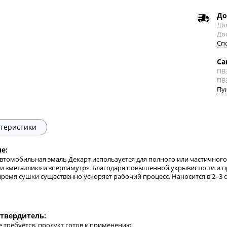
До
Дос
До
Сп
Са
ПВ
ПВ
Пу
теристики
е:
втомобильная эмаль Декарт используется для полного или частичного 
и «металлик» и «перламутр». Благодаря повышенной укрывистости и п
время сушки существенно ускоряет рабочий процесс. Наносится в 2–3 
твердитель:
е требуется, продукт готов к применению