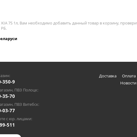
KIA 7S 1л, Вам необходимо добавить данный товар в корзину, провери
 РБ.
Беларуси
азин:
Доставка
Оплата 
0-350-9
Новости
газин, ПВЗ Полоцк:
0-35-70
газин, ПВЗ Витебск:
0-03-77
те с юр. лицами:
-99-511