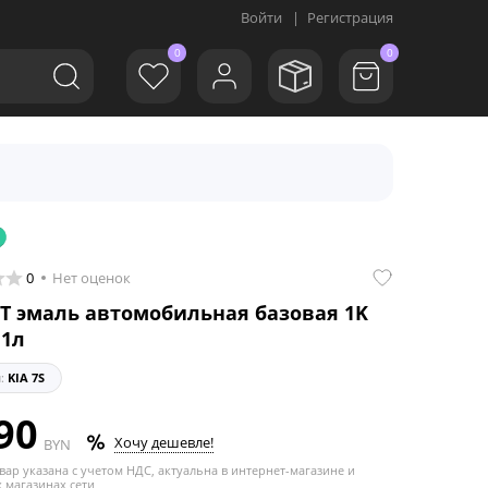
Войти
|
Регистрация
0
0
0
Нет оценок
T эмаль автомобильная базовая 1K
 1л
л:
KIA 7S
90
Хочу дешевле!
BYN
вар указана с учетом НДС, актуальна в интернет-магазине и
 магазинах сети