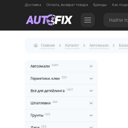
Доставка
Оплата, возврат товара
Бренды
Как подо
Главная
Каталог
Автоэмали
Базо
2489
Автоэмали
350
Герметики, клеи
1807
Всё для детейлинга
384
Шпатлевки
643
Грунты
254
Лаки