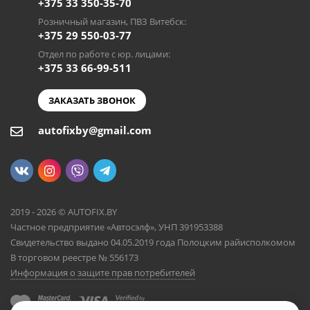
+375 33 350-35-70
Розничный магазин, ПВЗ Витебск:
+375 29 550-03-77
Отдел по работе с юр. лицами:
+375 33 66-99-511
ЗАКАЗАТЬ ЗВОНОК
autofixby@gmail.com
2019 - 2026 © AUTOFIX.BY
Частное предприятие «Автосэлф», УНП 391953388
Свидетельство выдано 04.05.2019 года Полоцким райисполкомом
В торговом реестре № 556173
Информация о защите прав потребителей