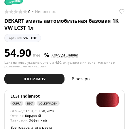
новинка
0
Нет оценок
DEKART эмаль автомобильная базовая 1K
VW LC3T 1л
Артикул:
VW LC3T
54.90
Хочу дешевле!
BYN
Цена на товар указана с учетом НДС, актуальна в интернет-магазине и
розничных магазинах сети
В резерв
В КОРЗИНУ
LC3T Indianrot
CUPRA
SEAT
VOLKSWAGEN
OEM-код:
LC3T, C3T, Y8, Y8Y8
Оттенок:
Бордовый
Тип краски:
Эффектный
Все товары этого цвета