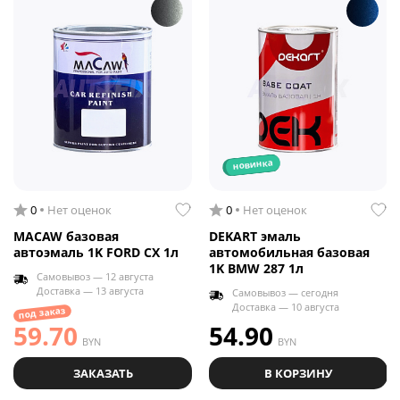
новинка
0
Нет оценок
0
Нет оценок
MACAW базовая
DEKART эмаль
автоэмаль 1K FORD CX 1л
автомобильная базовая
1K BMW 287 1л
Самовывоз — 12 августа
Доставка — 13 августа
Самовывоз — сегодня
Доставка — 10 августа
под заказ
59.70
54.90
BYN
BYN
ЗАКАЗАТЬ
В КОРЗИНУ