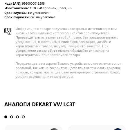
Код (EAN):
9990000013298
Изготовитель:
ООО «Фарбона», Брест, РБ
Срок службы:
не установлен
Срок годности:
см. на упаковке
Информация о товаре получена из открытых источников, в том
числе из официальных каталогов и сайтов производителей.
Производитель оставляет за собой право, без предварительного
уведомления, вносить изменения в комплектацию, дизайн и
характеристики товара, не ухудшающие его качество. При
оформлении заказа
обязательно
обращайте внимание на
характеристики приобретаемого товара.
Передача цвета на экране Вашего устройства может отличаться от
реальной, так как на восприятие цвета влияют технология экрана,
яркость, контрастность, цветовая температура, отражения, блеск,
условия освещения и иные факторы.
АНАЛОГИ DEKART VW LC3T