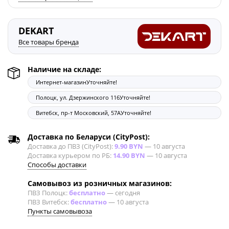
DEKART
Все товары бренда
Наличие на складе:
Интернет-магазин
Уточняйте!
Полоцк, ул. Дзержинского 116
Уточняйте!
Витебск, пр-т Московский, 57А
Уточняйте!
Доставка по Беларуси (CityPost):
Доставка до ПВЗ (CityPost):
9.90 BYN
—
10 августа
Доставка курьером по РБ:
14.90 BYN
—
10 августа
Способы доставки
Самовывоз из розничных магазинов:
ПВЗ Полоцк:
бесплатно
—
сегодня
ПВЗ Витебск:
бесплатно
—
10 августа
Пункты самовывоза