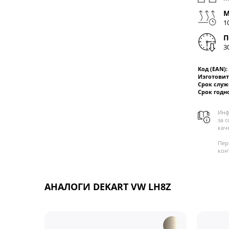
М
1
П
3
Код (EAN):
Изготовит
Срок слу
Срок годн
Инф
за 
кач
Пер
кон
АНАЛОГИ DEKART VW LH8Z