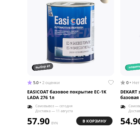
выбор #1
новин
5.0
2 оценки
0
Нет
EASICOAT базовое покрытие EC-1K
DEKART 
LADA 276 1л
базовая 
Самовывоз — сегодня
Самов
Доставка — 11 августа
Достав
57.90
54.9
В КОРЗИНУ
BYN