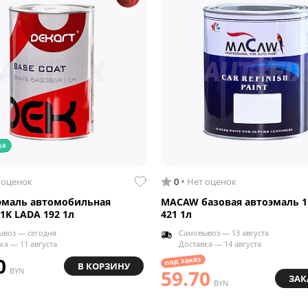
ка
 оценок
0
Нет оценок
эмаль автомобильная
MACAW базовая автоэмаль 1
1K LADA 192 1л
421 1л
ывоз — сегодня
Самовывоз — 13 августа
ка — 11 августа
Доставка — 14 августа
0
под заказ
В КОРЗИНУ
BYN
59.70
ЗАК
BYN