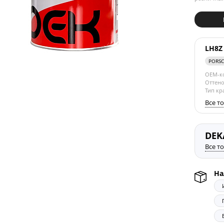
LH8Z
PORS
OEM-к
Оттено
Тип кр
Все т
DEK
Все т
На