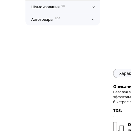
98
Шумоизоляция
604
Автотовары
Харак
Описани
Базовая а
эффектам
быстрое 
TDS:
-
О
н