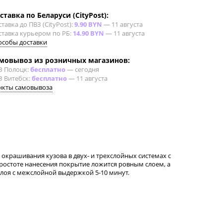
ставка по Беларуси (CityPost):
тавка до ПВЗ (CityPost):
9.90 BYN
—
11 августа
ставка курьером по РБ:
14.90 BYN
—
11 августа
особы доставки
мовывоз из розничных магазинов:
З Полоцк:
бесплатно
—
сегодня
З Витебск:
бесплатно
—
11 августа
нкты самовывоза
окрашивания кузова в двух- и трехслойных системах с
ростоте нанесения покрытие ложится ровным слоем, а
слоя с межслойной выдержкой 5-10 минут.