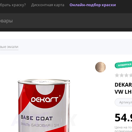
брать краску?
Дисконтная карта
Онлайн-подбор краски
вые эмали
новинка
DEKAR
VW LH
Артику
54.
Цена на то
розничных