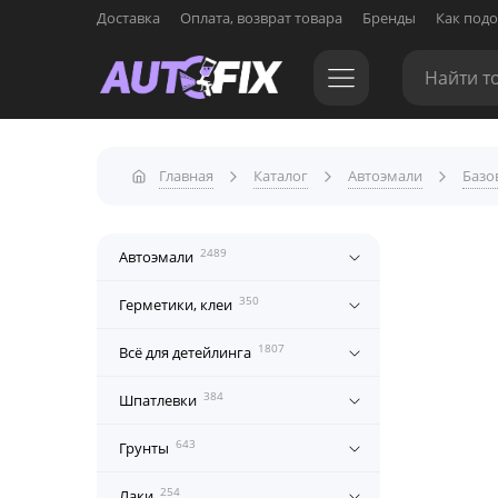
Доставка
Оплата, возврат товара
Бренды
Как подо
Главная
Каталог
Автоэмали
Базо
2489
Автоэмали
350
Герметики, клеи
1807
Всё для детейлинга
384
Шпатлевки
643
Грунты
254
Лаки