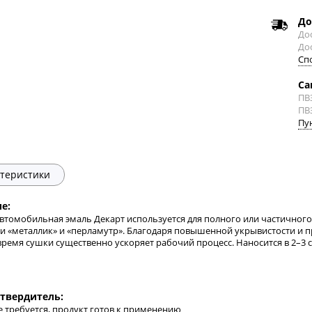
До
Дос
До
Сп
Са
ПВ
ПВ
Пу
теристики
е:
втомобильная эмаль Декарт используется для полного или частичного 
и «металлик» и «перламутр». Благодаря повышенной укрывистости и п
время сушки существенно ускоряет рабочий процесс. Наносится в 2–3 
твердитель:
е требуется, продукт готов к применению