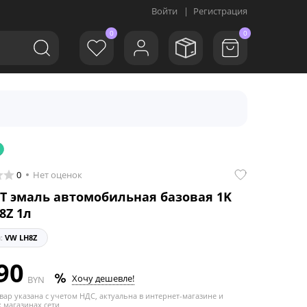
Войти
|
Регистрация
0
0
0
Нет оценок
T эмаль автомобильная базовая 1K
8Z 1л
л:
VW LH8Z
90
Хочу дешевле!
BYN
вар указана с учетом НДС, актуальна в интернет-магазине и
 магазинах сети