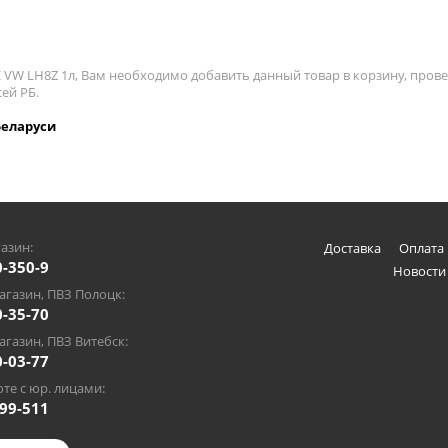
VW LH8Z 1л, Вам необходимо добавить данный товар в корзину, прове
ей РБ.
Беларуси
азин:
Доставка
Оплата 
0-350-9
Новости
газин, ПВЗ Полоцк:
0-35-70
газин, ПВЗ Витебск:
0-03-77
те с юр. лицами:
-99-511