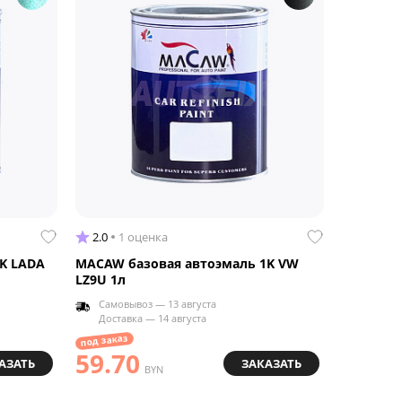
новинк
2.0
1 оценка
0
Нет 
K LADA
MACAW базовая автоэмаль 1K VW
DEKART 
LZ9U 1л
базовая 
Самовывоз — 13 августа
Самовы
Доставка — 14 августа
Доставк
54.9
под заказ
59.70
АЗАТЬ
ЗАКАЗАТЬ
BYN