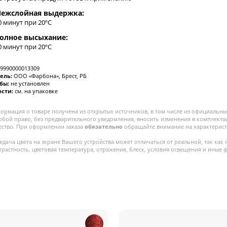
ежслойная выдержка:
0 минут при 20ºC
олное высыхание:
0 минут при 20ºC
9990000013309
ель:
ООО «Фарбона», Брест, РБ
жбы:
не установлен
ости:
см. на упаковке
ормация о товаре получена из открытых источников, в том числе из официальных
собой право, без предварительного уведомления, вносить изменения в комплекта
ество. При оформлении заказа
обязательно
обращайте внимание на характерист
едача цвета на экране Вашего устройства может отличаться от реальной, так как 
трастность, цветовая температура, отражения, блеск, условия освещения и иные 