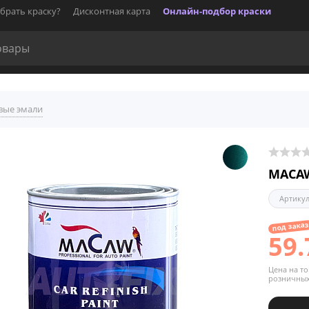
брать краску?
Дисконтная карта
Онлайн-подбор краски
вые эмали
MACAW
Артику
под зака
59.
Цена на то
розничных