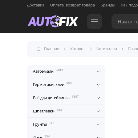
Доставка
Оплата, возврат товара
Бренды
Как подо
Главная
Каталог
Автоэмали
Базо
2489
Автоэмали
350
Герметики, клеи
1807
Всё для детейлинга
384
Шпатлевки
643
Грунты
254
Лаки