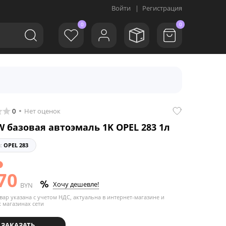
Войти
|
Регистрация
0
0
0
Нет оценок
 базовая автоэмаль 1K OPEL 283 1л
л:
OPEL 283
з
70
Хочу дешевле!
BYN
вар указана с учетом НДС, актуальна в интернет-магазине и
 магазинах сети
ЗАКАЗАТЬ