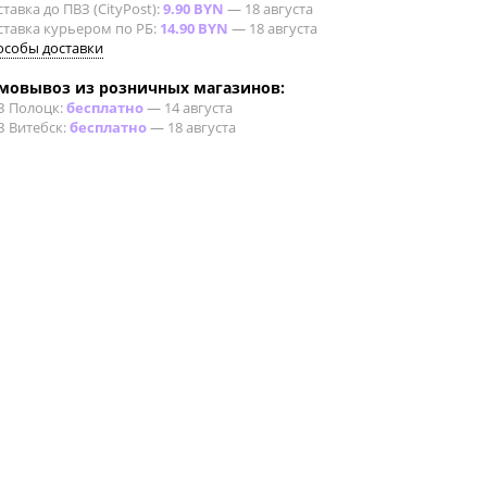
тавка до ПВЗ (CityPost):
9.90 BYN
—
18 августа
ставка курьером по РБ:
14.90 BYN
—
18 августа
особы доставки
мовывоз из розничных магазинов:
З Полоцк:
бесплатно
—
14 августа
З Витебск:
бесплатно
—
18 августа
нкты самовывоза
 при частичной или полной окраске кузова автомобиля.
азбавителей. Характеризуется высокими адгезионными