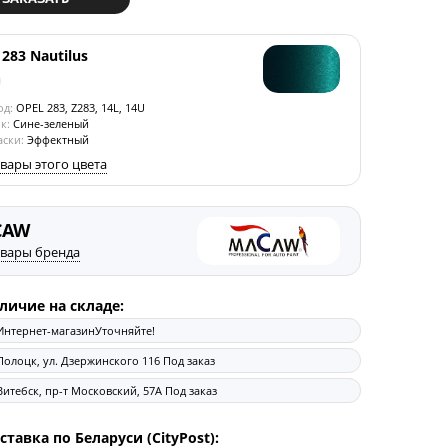
283 Nautilus
од:
OPEL 283, Z283, 14L, 14U
к:
Сине-зеленый
аски:
Эффектный
овары этого цвета
CAW
овары бренда
личие на складе:
Интернет-магазин
Уточняйте!
Полоцк, ул. Дзержинского 116
Под заказ
Витебск, пр-т Московский, 57А
Под заказ
ставка по Беларуси (CityPost):