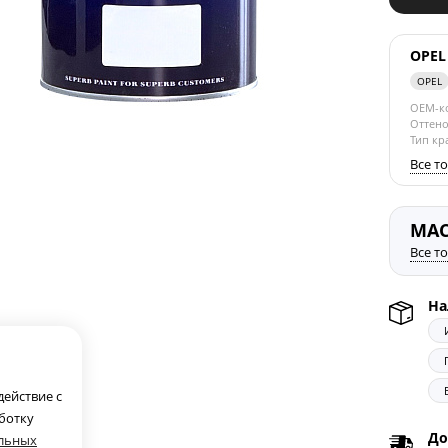
OPEL 
OPEL
OEM-к
Оттено
Тип кр
Все т
MA
Все т
На
ействие с
аботку
До
альных