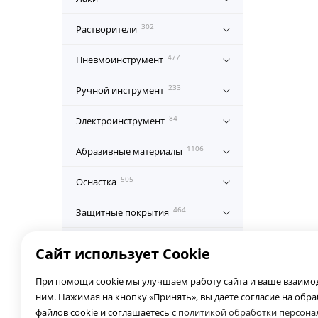
302
Растворители
477
Пневмоинструмент
233
Ручной инструмент
84
Электроинструмент
1106
Абразивные материалы
505
Оснастка
464
Защитные покрытия
149
СИЗ
Сайт использует Cookie
484
Расходные материалы
При помощи cookie мы улучшаем работу сайта и ваше взаимод
ним. Нажимая на кнопку «Принять», вы даете согласие на обр
112
Ремонтные материалы
файлов cookie и соглашаетесь с
политикой обработки персон