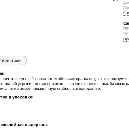
Дос
До
Сп
Са
ПВ
ПВ
Пу
теристики
е:
онентная густая базовая автомобильная краска под лак, используется
 хорошей укрывистостью при использовании качественных базовых р
ми, а также имеет повышенную стойкость в выгоранию.
тво в упаковке:
ежслойная выдержка: