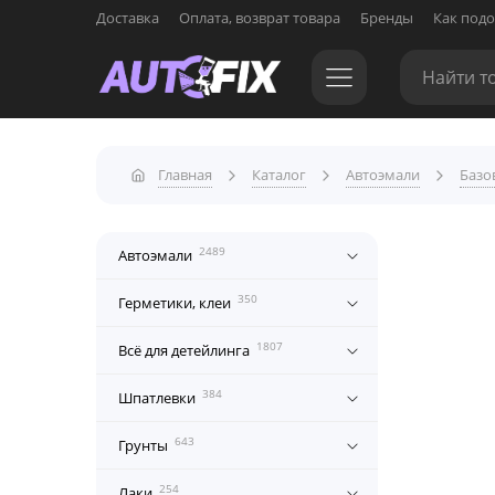
Доставка
Оплата, возврат товара
Бренды
Как подо
Главная
Каталог
Автоэмали
Базо
2489
Автоэмали
350
Герметики, клеи
1807
Всё для детейлинга
384
Шпатлевки
643
Грунты
254
Лаки