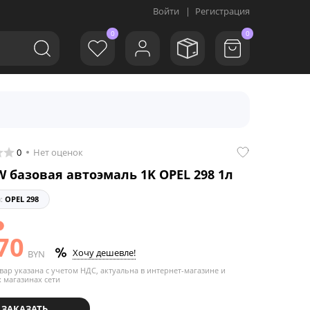
Войти
|
Регистрация
0
0
0
Нет оценок
 базовая автоэмаль 1K OPEL 298 1л
л:
OPEL 298
з
70
Хочу дешевле!
BYN
вар указана с учетом НДС, актуальна в интернет-магазине и
 магазинах сети
ЗАКАЗАТЬ