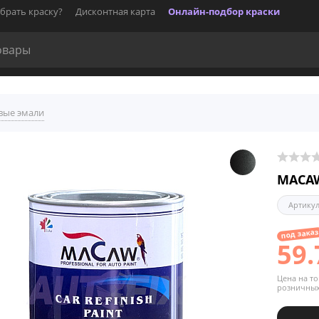
брать краску?
Дисконтная карта
Онлайн-подбор краски
вые эмали
MACAW
Артику
под зака
59.
Цена на то
розничных