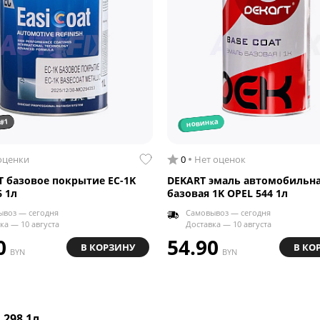
#1
новинка
оценки
0
Нет оценок
T базовое покрытие EC-1K
DEKART эмаль автомобильн
 1л
базовая 1K OPEL 544 1л
ывоз — сегодня
Самовывоз — сегодня
ка — 10 августа
Доставка — 10 августа
0
54.90
В КОРЗИНУ
В КО
BYN
BYN
298 1л