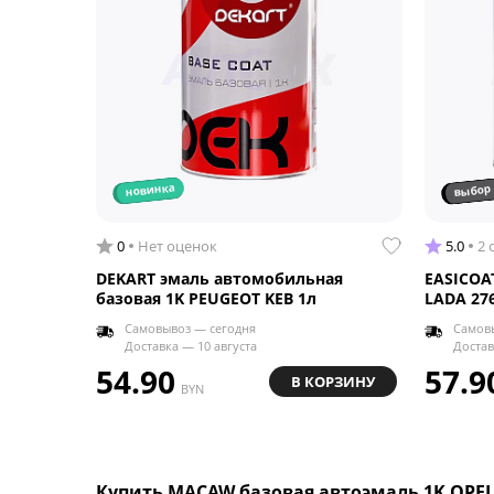
выбор 
новинка
0
Нет оценок
5.0
2 
DEKART эмаль автомобильная
EASICOA
базовая 1K PEUGEOT KEB 1л
LADA 276
Самовывоз — сегодня
Самов
Доставка — 10 августа
Достав
54.90
57.9
В КОРЗИНУ
BYN
Купить MACAW базовая автоэмаль 1K OPEL 