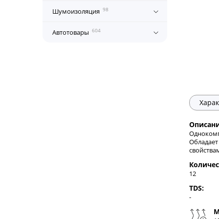
98
Шумоизоляция
604
Автотовары
Харак
Описани
Однокомп
Обладает
свойства
Количес
12
TDS:
-
М