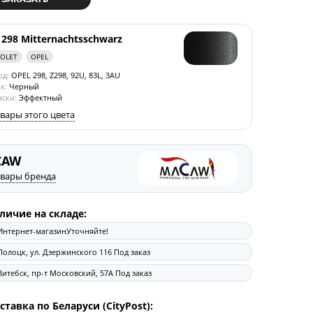
 298 Mitternachtsschwarz
ROLET
OPEL
од:
OPEL 298, Z298, 92U, 83L, 3AU
к:
Черный
аски:
Эффектный
овары этого цвета
CAW
овары бренда
личие на складе:
Интернет-магазин
Уточняйте!
Полоцк, ул. Дзержинского 116
Под заказ
Витебск, пр-т Московский, 57А
Под заказ
ставка по Беларуси (CityPost):