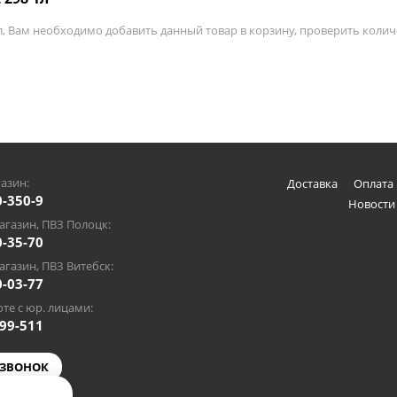
л, Вам необходимо добавить данный товар в корзину, проверить колич
азин:
Доставка
Оплата 
0-350-9
Новости
газин, ПВЗ Полоцк:
0-35-70
газин, ПВЗ Витебск:
0-03-77
те с юр. лицами:
-99-511
 ЗВОНОК