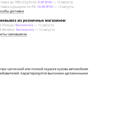
тавка до ПВЗ (CityPost):
9.90 BYN
—
13 августа
ставка курьером по РБ:
14.90 BYN
—
13 августа
особы доставки
мовывоз из розничных магазинов:
З Полоцк:
бесплатно
—
12 августа
З Витебск:
бесплатно
—
13 августа
нкты самовывоза
 при частичной или полной окраске кузова автомобиля.
азбавителей. Характеризуется высокими адгезионными