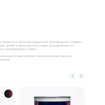
 каталогов и сайтов производителей. Производитель оставляет
цию, дизайн и характеристики товара, не ухудшающие его
ики приобретаемого товара.
на восприятие цвета влияют технология экрана, яркость,
факторы.