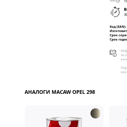
1
В
3
Код (EAN):
Изготовит
Срок слу
Срок годн
Инф
за 
кач
Пер
кон
АНАЛОГИ MACAW OPEL 298