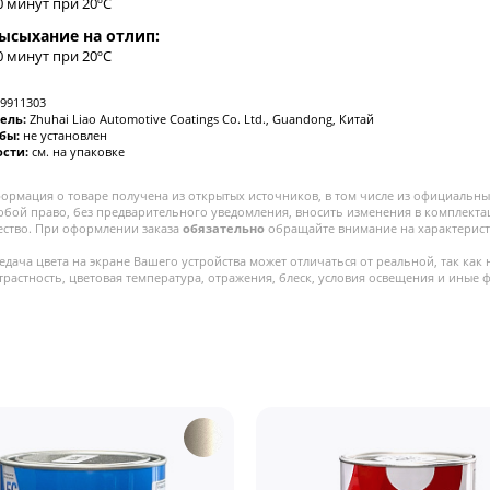
0 минут при 20ºC
ысыхание на отлип:
0 минут при 20ºC
9911303
ель:
Zhuhai Liao Automotive Coatings Co. Ltd., Guandong, Китай
жбы:
не установлен
ости:
см. на упаковке
ормация о товаре получена из открытых источников, в том числе из официальных
собой право, без предварительного уведомления, вносить изменения в комплекта
ество. При оформлении заказа
обязательно
обращайте внимание на характерист
едача цвета на экране Вашего устройства может отличаться от реальной, так как 
трастность, цветовая температура, отражения, блеск, условия освещения и иные 