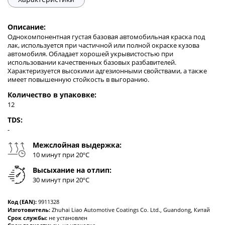
Описание:
Однокомпонентная густая базовая автомобильная краска под
лак, используется при частичной или полной окраске кузова
автомобиля. Обладает хорошей укрывистостью при
использовании качественных базовых разбавителей.
Характеризуется высокими адгезионными свойствами, а также
имеет повышенную стойкость в выгоранию.
Количество в упаковке:
12
TDS:
-
Межслойная выдержка:
10 минут при 20ºC
Высыхание на отлип:
30 минут при 20ºC
Код (EAN):
9911328
Изготовитель:
Zhuhai Liao Automotive Coatings Co. Ltd., Guandong, Китай
Срок службы:
не установлен