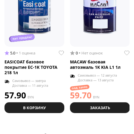
хит продаж!
5.0
1 оценка
0
Нет оценок
EASICOAT базовое
MACAW базовая
покрытие EC-1K TOYOTA
автоэмаль 1K KIA L1 1л
218 1л
Самовывоз — 12 августа
Доставка — 13 августа
Самовывоз — завтра
Доставка — 11 августа
под заказ
57.90
59.70
BYN
BYN
В КОРЗИНУ
ЗАКАЗАТЬ