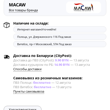
MACAW
Все товары бренда
Наличие на складе:
Интернет-магазин
Уточняйте!
Полоцк, ул. Дзержинского 116
Под заказ
Витебск, пр-т Московский, 57А
Под заказ
Доставка по Беларуси (CityPost):
Доставка до ПВЗ (CityPost):
9.90 BYN
—
13 августа
Доставка курьером по РБ:
14.90 BYN
—
13 августа
Способы доставки
Самовывоз из розничных магазинов:
ПВЗ Полоцк:
бесплатно
—
12 августа
ПВЗ Витебск:
бесплатно
—
13 августа
Пункты самовывоза
Характеристики