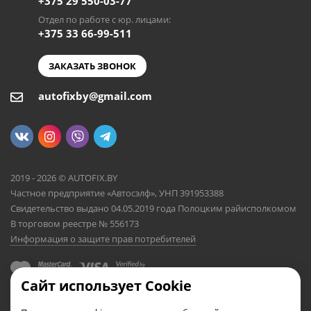
+375 29 550-03-77
Отдел по работе с юр. лицами:
+375 33 66-99-511
ЗАКАЗАТЬ ЗВОНОК
autofixby@gmail.com
2019 - 2026 © AUTOFIX.BY
Частное предприятие «Автосэлф», УНП 391953388
Свидетельство выдано 04.05.2019 года Полоцким райисполкомом
В торговом реестре № 556173
Информация о защите прав потребителей
Сайт использует Cookie