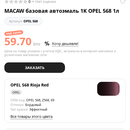
0
Нет оценок
MACAW базовая автоэмаль 1K OPEL 568 1л
Артикул:
OPEL 568
под заказ
59.70
Хочу дешевле!
BYN
Цена на товар указана с учетом НДС, актуальна в интернет-магазине и
розничных магазинах сети
ЗАКАЗАТЬ
OPEL 568 Rioja Red
OPEL
OEM-код:
OPEL 568, Z568, 69
Оттенок:
Бордовый
Тип краски:
Эффектный
Все товары этого цвета