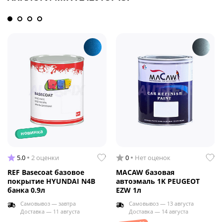
новинка
5.0
2 оценки
0
Нет оценок
REF Basecoat базовое
MACAW базовая
покрытие HYUNDAI N4B
автоэмаль 1K PEUGEOT
банка 0.9л
EZW 1л
Самовывоз — завтра
Самовывоз — 13 августа
Доставка — 11 августа
Доставка — 14 августа