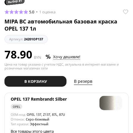
выбор #1
5.0
1 оценка
MIPA BC автомобильная базовая краска
OPEL 137 1л
Артикул:
24201OP137
78.90
Хочу дешевле!
BYN
Цена на товар указана с учетом НДС, актуальна в интернет-магазине и
розничных магазинах сети
В резерв
В КОРЗИНУ
OPEL 137 Rembrandt Silber
OPEL
OEM-код:
OPEL 137, Z137, 87L, 87U
Оттенок:
Серо-бежевый
Тип краски:
Эффектный
Все товары этого цвета