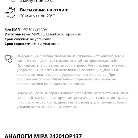
5 минут при 20ºC
Высыхание на отлип:
20 минут при 20ºC
Код (EAN):
4016176217797
Изготовитель:
MIPA SE, Essenbach, Германия
Срок службы:
не установлен
Срок годности:
см. на упаковке
Информация о товаре получена из открытых источников, в том
числе из официальных каталогов и сайтов производителей.
Производитель оставляет за собой право, без предварительного
уведомления, вносить изменения в комплектацию, дизайн и
характеристики товара, не ухудшающие его качество. При
оформлении заказа
обязательно
обращайте внимание на
характеристики приобретаемого товара.
Передача цвета на экране Вашего устройства может отличаться от
реальной, так как на восприятие цвета влияют технология экрана,
яркость, контрастность, цветовая температура, отражения, блеск,
условия освещения и иные факторы.
АНАЛОГИ MIPA 24201OP137