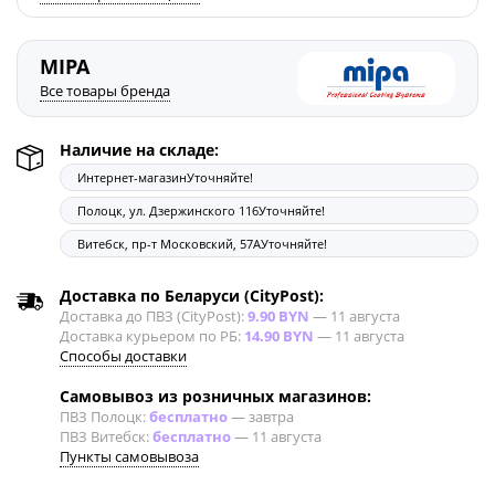
MIPA
Все товары бренда
Наличие на складе:
Интернет-магазин
Уточняйте!
Полоцк, ул. Дзержинского 116
Уточняйте!
Витебск, пр-т Московский, 57А
Уточняйте!
Доставка по Беларуси (CityPost):
Доставка до ПВЗ (CityPost):
9.90 BYN
—
11 августа
Доставка курьером по РБ:
14.90 BYN
—
11 августа
Способы доставки
Самовывоз из розничных магазинов:
ПВЗ Полоцк:
бесплатно
—
завтра
ПВЗ Витебск:
бесплатно
—
11 августа
Пункты самовывоза