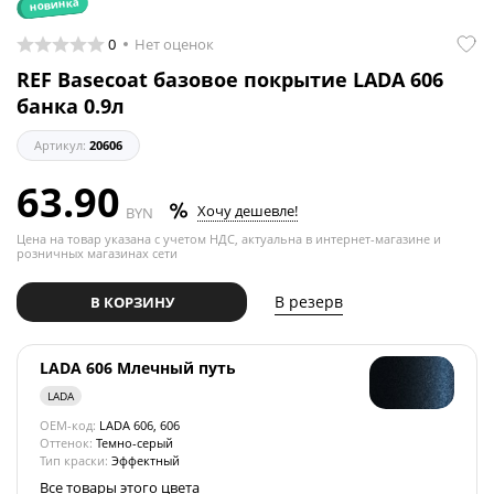
новинка
0
Нет оценок
REF Basecoat базовое покрытие LADA 606
банка 0.9л
Артикул:
20606
63.90
Хочу дешевле!
BYN
Цена на товар указана с учетом НДС, актуальна в интернет-магазине и
розничных магазинах сети
В резерв
В КОРЗИНУ
LADA 606 Млечный путь
LADA
OEM-код:
LADA 606, 606
Оттенок:
Темно-серый
Тип краски:
Эффектный
Все товары этого цвета