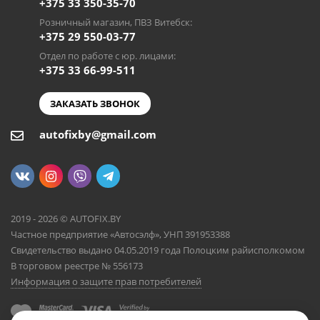
+375 33 350-35-70
Розничный магазин, ПВЗ Витебск:
+375 29 550-03-77
Отдел по работе с юр. лицами:
+375 33 66-99-511
ЗАКАЗАТЬ ЗВОНОК
autofixby@gmail.com
2019 - 2026 © AUTOFIX.BY
Частное предприятие «Автосэлф», УНП 391953388
Свидетельство выдано 04.05.2019 года Полоцким райисполкомом
В торговом реестре № 556173
Информация о защите прав потребителей