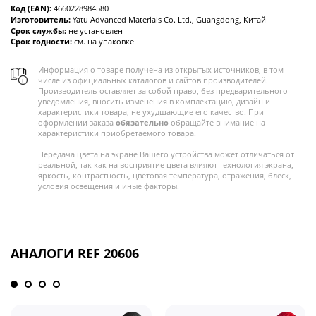
Код (EAN):
4660228984580
Изготовитель:
Yatu Advanced Materials Co. Ltd., Guangdong, Китай
Срок службы:
не установлен
Срок годности:
см. на упаковке
Информация о товаре получена из открытых источников, в том
числе из официальных каталогов и сайтов производителей.
Производитель оставляет за собой право, без предварительного
уведомления, вносить изменения в комплектацию, дизайн и
характеристики товара, не ухудшающие его качество. При
оформлении заказа
обязательно
обращайте внимание на
характеристики приобретаемого товара.
Передача цвета на экране Вашего устройства может отличаться от
реальной, так как на восприятие цвета влияют технология экрана,
яркость, контрастность, цветовая температура, отражения, блеск,
условия освещения и иные факторы.
АНАЛОГИ REF 20606