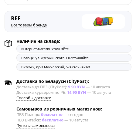
REF
Все товары бренда
Наличие на складе:
Интернет-магазин
Уточняйте!
Полоцк, ул. Дзержинского 116
Уточняйте!
Витебск, пр-т Московский, 57А
Уточняйте!
Доставка по Беларуси (CityPost):
Доставка до ПВЗ (CityPost):
9.90 BYN
—
10 августа
Доставка курьером по РБ:
14.90 BYN
—
10 августа
Способы доставки
Самовывоз из розничных магазинов:
ПВЗ Полоцк:
бесплатно
—
сегодня
ПВЗ Витебск:
бесплатно
—
10 августа
Пункты самовывоза