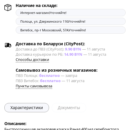
Наличие на складе:
Интернет-магазин
Уточняйте!
Полоцк, ул. Дзержинского 116
Уточняйте!
Витебск, пр-т Московский, 57А
Уточняйте!
Доставка по Беларуси (CityPost):
Доставка до ПВЗ (CityPost):
9.90 BYN
—
11 августа
Доставка курьером по РБ:
14.90 BYN
—
11 августа
Способы доставки
Самовывоз из розничных магазинов:
ПВЗ Полоцк:
бесплатно
—
завтра
ПВЗ Витебск:
бесплатно
—
11 августа
Пункты самовывоза
Характеристики
Документы
Описание:
Быстросохнущая акриловая краска Ранал 400 мл серебристого