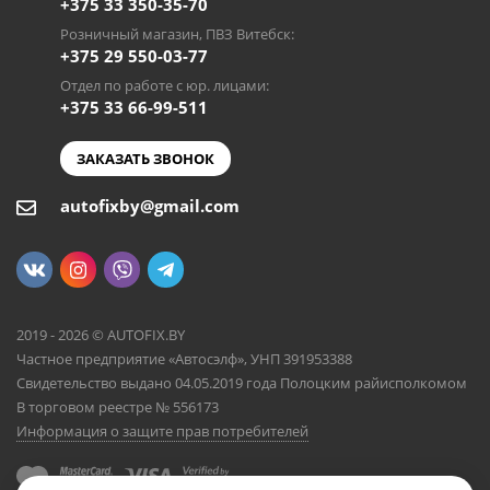
+375 33 350-35-70
Розничный магазин, ПВЗ Витебск:
+375 29 550-03-77
Отдел по работе с юр. лицами:
+375 33 66-99-511
ЗАКАЗАТЬ ЗВОНОК
autofixby@gmail.com
2019 - 2026 © AUTOFIX.BY
Частное предприятие «Автосэлф», УНП 391953388
Свидетельство выдано 04.05.2019 года Полоцким райисполкомом
В торговом реестре № 556173
Информация о защите прав потребителей