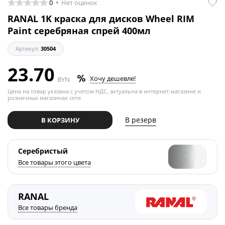
0
Нет оценок
RANAL 1K краска для дисков Wheel RIM
Paint серебряная спрей 400мл
Артикул:
30504
23.70
Хочу дешевле!
BYN
Цена на товар указана с учетом НДС, актуальна в интернет-магазине и
розничных магазинах сети
В резерв
В КОРЗИНУ
Серебристый
Все товары этого цвета
RANAL
Все товары бренда