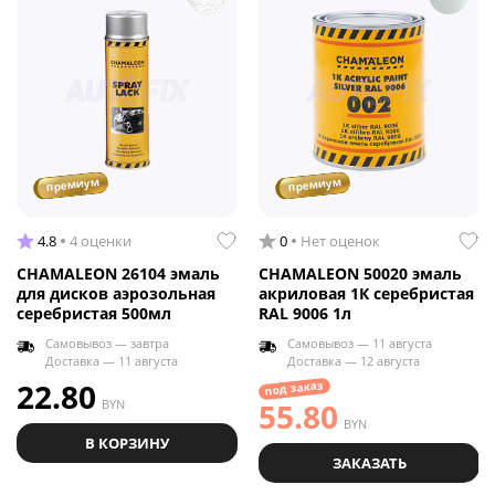
премиум
премиум
4.8
4 оценки
0
Нет оценок
CHAMALEON 26104 эмаль
CHAMALEON 50020 эмаль
для дисков аэрозольная
акриловая 1К серебристая
серебристая 500мл
RAL 9006 1л
Самовывоз — завтра
Самовывоз — 11 августа
Доставка — 11 августа
Доставка — 12 августа
22.80
под заказ
BYN
55.80
BYN
В КОРЗИНУ
ЗАКАЗАТЬ