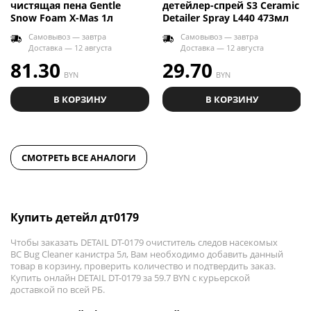
чистящая пена Gentle
детейлер-спрей S3 Ceramic
Snow Foam X-Mas 1л
Detailer Spray L440 473мл
Самовывоз — завтра
Самовывоз — завтра
Доставка — 12 августа
Доставка — 12 августа
81.30
29.70
BYN
BYN
В КОРЗИНУ
В КОРЗИНУ
СМОТРЕТЬ ВСЕ АНАЛОГИ
Купить детейл дт0179
Чтобы заказать DETAIL DT-0179 очиститель следов насекомых
BC Bug Cleaner канистра 5л, Вам необходимо добавить данный
товар в корзину, проверить количество и подтвердить заказ.
Купить онлайн DETAIL DT-0179 за 59.7 BYN с курьерской
доставкой по всей РБ.