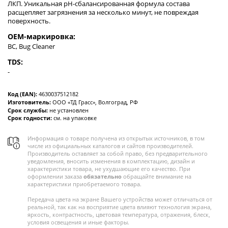
ЛКП. Уникальная pH-сбалансированная формула состава
расщепляет загрязнения за несколько минут, не повреждая
поверхность.
OEM-маркировка:
BC, Bug Cleaner
TDS:
-
Код (EAN):
4630037512182
Изготовитель:
ООО «ТД Грасс», Волгоград, РФ
Срок службы:
не установлен
Срок годности:
см. на упаковке
Информация о товаре получена из открытых источников, в том
числе из официальных каталогов и сайтов производителей.
Производитель оставляет за собой право, без предварительного
уведомления, вносить изменения в комплектацию, дизайн и
характеристики товара, не ухудшающие его качество. При
оформлении заказа
обязательно
обращайте внимание на
характеристики приобретаемого товара.
Передача цвета на экране Вашего устройства может отличаться от
реальной, так как на восприятие цвета влияют технология экрана,
яркость, контрастность, цветовая температура, отражения, блеск,
условия освещения и иные факторы.