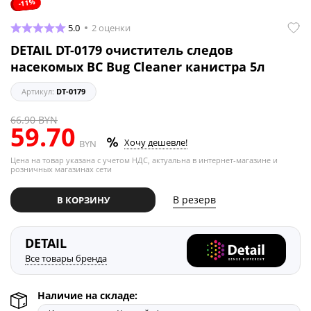
11%
-
5.0
2 оценки
DETAIL DT-0179 очиститель следов
насекомых BC Bug Cleaner канистра 5л
Артикул:
DT-0179
66.90
BYN
59.70
Хочу дешевле!
BYN
Цена на товар указана с учетом НДС, актуальна в интернет-магазине и
розничных магазинах сети
В резерв
В КОРЗИНУ
DETAIL
Все товары бренда
Наличие на складе: