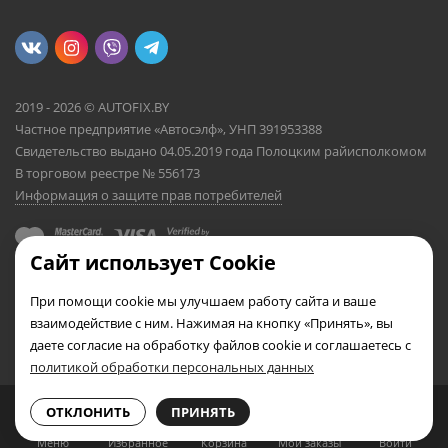
2019 - 2026 © AUTOFIX.BY
Частное предприятие «Автосэлф», УНП 391953388
Свидетельство выдано 04.05.2019 года Полоцким райисполкомом
В торговом реестре № 556173
Информация о защите прав потребителей
Сайт использует Cookie
При помощи cookie мы улучшаем работу сайта и ваше
взаимодействие с ним. Нажимая на кнопку «Принять», вы
даете согласие на обработку файлов cookie и соглашаетесь с
политикой обработки персональных данных
0
0
ОТКЛОНИТЬ
ПРИНЯТЬ
Меню
Избранное
Корзина
Мои заказы
Войти