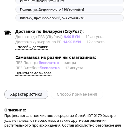
Интернет-магазин
Уточняйте!
Полоцк, ул. Дзержинского 116
Уточняйте!
Витебск, пр-т Московский, 57А
Уточняйте!
Доставка по Беларуси (CityPost):
Доставка до ПВЗ (CityPost):
9.90 BYN
—
12 августа
Доставка курьером по РБ:
14.90 BYN
—
12 августа
Способы доставки
Самовывоз из розничных магазинов:
ПВЗ Полоцк:
бесплатно
—
завтра
ПВЗ Витебск:
бесплатно
—
12 августа
Пункты самовывоза
Характеристики
Способ применения
Описание:
Профессиональное чистящее средство Детейл DT 0179 быстро
удаляет следы от насекомых, а также другие загрязнения
растительного происхождения. Состав абсолютно безопасен для